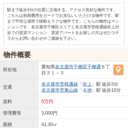
駅まで徒歩3分の位置に立地する、アクセス良好な物件です。
こちらは初期費用をカードでお支払いいただける物件です。駅
まで平坦な場所で移動もラクな物件です。こちらの物件はマン
ションです。名古屋市千種区エリアと名古屋市営桜通線吹上付
近での賃貸マンション、賃貸アパートをお探しの方はぜひコチ
ラからお問い合わせやご連絡を下さい。
物件概要
愛知県
名古屋市千種区
千種通
６丁
所在地
目３１－３
名古屋市営桜通線
「
吹上
」駅 徒歩3分
交通
名古屋市営東山線
「
今池
」駅 徒歩10分
賃料
5万円
管理費等
3,000円
面積
41.30㎡