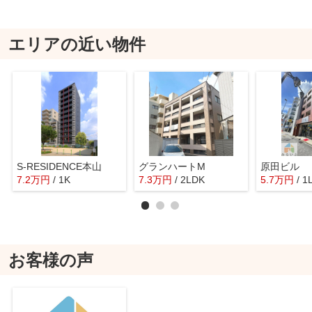
エリアの近い物件
S-RESIDENCE本山
グランハートM
原田ビル
7.2
万
円
/ 1K
7.3
万
円
/ 2LDK
5.7
万
円
/ 1
お客様の声