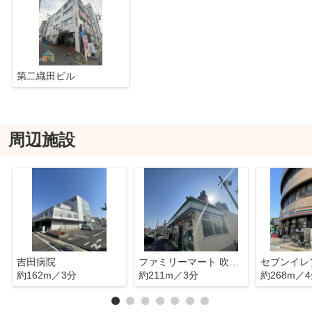
第二織田ビル
周辺施設
吉田病院
ファミリーマート 吹上駅北店
約162m／3分
約211m／3分
約268m／