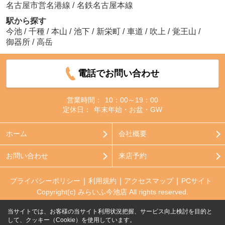
名古屋市営名港線
/
名鉄名古屋本線
駅から探す
今池
/
千種
/
本山
/
池下
/
新栄町
/
車道
/
吹上
/
覚王山
/
御器所
/
高岳
電話でお問い合わせ
営業時間：
10：00～19：00
定休日：
年末年始・お盆・GW
ホーム
会社概要
お問い合わせ
来店予約
プライバシーポリシー
利用規約
アクセスマップ
PCサイト
Copyright(c) みらいふ今池店 All rights reserved.
当サイトでは、お客様の当サイト利用状況把握、サービス向上検討を目的と
して、クッキー（Cookie）を使用しています。