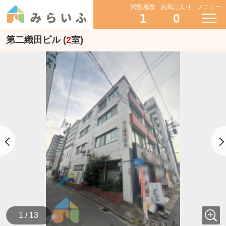
閲覧履歴
お気に入り
メニュー
1
0
第二織田ビル (
2
室)
1 / 13