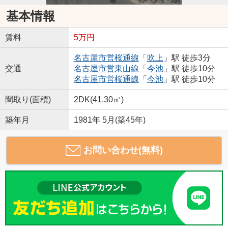
基本情報
賃料
5万円
名古屋市営桜通線
「
吹上
」駅 徒歩3分
交通
名古屋市営東山線
「
今池
」駅 徒歩10分
名古屋市営桜通線
「
今池
」駅 徒歩10分
間取り(面積)
2DK(41.30㎡)
築年月
1981年 5月(築45年)
お問い合わせ(無料)