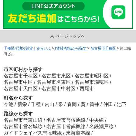
ページトップへ
千種区今池の賃貸｜みらいふ
>
(賃貸)地域から探す
>
名古屋市千種区
>
第二織
田ビル
市区町村から探す
名古屋市千種区
/
名古屋市東区
/
名古屋市昭和区
/
名古屋市中区
/
名古屋市名東区
/
名古屋市瑞穂区
/
名古屋市天白区
/
名古屋市中村区
/
西尾市
町名から探す
今池
/
新栄
/
千種
/
内山
/
泉
/
春岡
/
葵
/
筒井
/
仲田
/
池下
路線から探す
名古屋市営東山線
/
名古屋市営桜通線
/
中央線
/
名古屋市営名城線
/
名古屋市営鶴舞線
/
名鉄瀬戸線
/
ガイドウェイバス志段味線
/
東海道本線
/