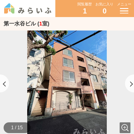
閲覧履歴
お気に入り
メニュー
1
0
第一水谷ビル (
1
室)
1 / 15