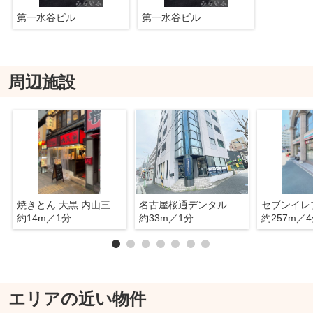
第一水谷ビル
第一水谷ビル
周辺施設
焼きとん 大黒 内山三丁目店
名古屋桜通デンタルクリニック
約14m／1分
約33m／1分
約257m／
エリアの近い物件