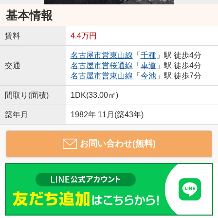
基本情報
賃料
4.4万円
名古屋市営東山線
「
千種
」駅 徒歩4分
交通
名古屋市営桜通線
「
車道
」駅 徒歩4分
名古屋市営東山線
「
今池
」駅 徒歩7分
間取り(面積)
1DK(33.00㎡)
築年月
1982年 11月(築43年)
お問い合わせ(無料)