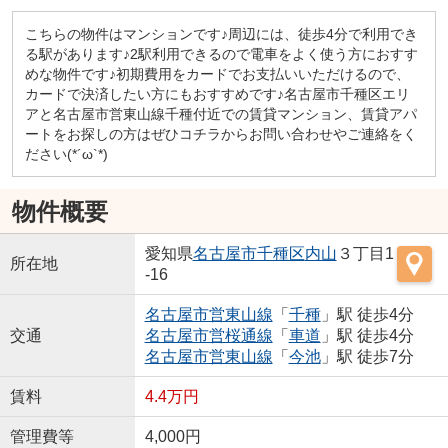
こちらの物件はマンションです♪周辺には、徒歩4分で利用でき
る駅があります♪2駅利用できるので電車をよく使う方におすす
めな物件です♪初期費用をカードでお支払いいただけるので、
カードで決済したい方にもおすすめです♪名古屋市千種区エリ
アと名古屋市営東山線千種付近での賃貸マンション、賃貸アパ
ートをお探しの方はぜひコチラからお問い合わせやご連絡をく
ださい(*´ω`*)
物件概要
愛知県
名古屋市千種区
内山
３丁目1
所在地
-16
名古屋市営東山線
「
千種
」駅 徒歩4分
交通
名古屋市営桜通線
「
車道
」駅 徒歩4分
名古屋市営東山線
「
今池
」駅 徒歩7分
賃料
4.4万円
管理費等
4,000円