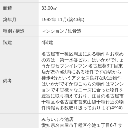
面積
33.00㎡
築年月
1982年 11月(築43年)
種別 / 構造
マンション / 鉄骨造
階建
4階建
名古屋市千種区周辺にある物件をお求め
の方は「第一水谷ビル」はいかがでしょ
うか◎セブンイレブン 名古屋葵3丁目東
店が257m以内にある物件です◎駅から
徒歩4分というアクセス良好な駅近物件
備考
はいかがですか◎こちらの物件はマンシ
ョンです◎様々なニーズに合った物件を
豊富に取り揃えており、注目の名古屋市
千種区や名古屋市営東山線千種付近の物
件情報も多数取り扱っております(#^^#)
みらいふ今池店
愛知県名古屋市千種区今池１丁目6-7 サ