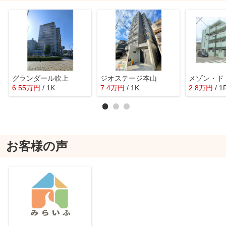
グランダール吹上
ジオステージ本山
6.55
万
円
/ 1K
7.4
万
円
/ 1K
2.8
万
円
/ 1
お客様の声