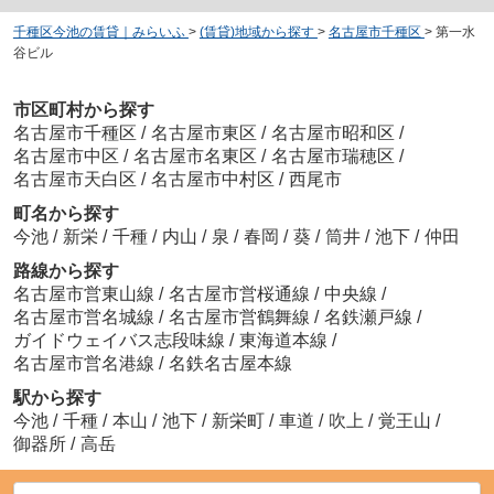
千種区今池の賃貸｜みらいふ
>
(賃貸)地域から探す
>
名古屋市千種区
>
第一水
谷ビル
市区町村から探す
名古屋市千種区
/
名古屋市東区
/
名古屋市昭和区
/
名古屋市中区
/
名古屋市名東区
/
名古屋市瑞穂区
/
名古屋市天白区
/
名古屋市中村区
/
西尾市
町名から探す
今池
/
新栄
/
千種
/
内山
/
泉
/
春岡
/
葵
/
筒井
/
池下
/
仲田
路線から探す
名古屋市営東山線
/
名古屋市営桜通線
/
中央線
/
名古屋市営名城線
/
名古屋市営鶴舞線
/
名鉄瀬戸線
/
ガイドウェイバス志段味線
/
東海道本線
/
名古屋市営名港線
/
名鉄名古屋本線
駅から探す
今池
/
千種
/
本山
/
池下
/
新栄町
/
車道
/
吹上
/
覚王山
/
御器所
/
高岳