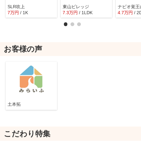
SLR吹上
東山ビレッジ
ナビオ覚王
7
万
円
/ 1K
7.3
万
円
/ 1LDK
4.7
万
円
/ 2
お客様の声
土本拓
こだわり特集