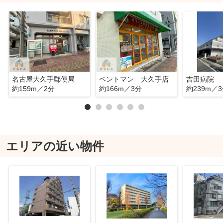
名古屋大久手郵便局
ベントマン 大久手店
吉田病院
約159m／2分
約166m／3分
約239m／
エリアの近い物件