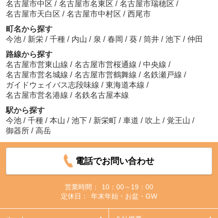
名古屋市中区
/
名古屋市名東区
/
名古屋市瑞穂区
/
名古屋市天白区
/
名古屋市中村区
/
西尾市
町名から探す
今池
/
新栄
/
千種
/
内山
/
泉
/
春岡
/
葵
/
筒井
/
池下
/
仲田
路線から探す
名古屋市営東山線
/
名古屋市営桜通線
/
中央線
/
名古屋市営名城線
/
名古屋市営鶴舞線
/
名鉄瀬戸線
/
ガイドウェイバス志段味線
/
東海道本線
/
名古屋市営名港線
/
名鉄名古屋本線
駅から探す
今池
/
千種
/
本山
/
池下
/
新栄町
/
車道
/
吹上
/
覚王山
/
御器所
/
高岳
電話でお問い合わせ
営業時間：
10：00～19：00
定休日：
年末年始・お盆・GW