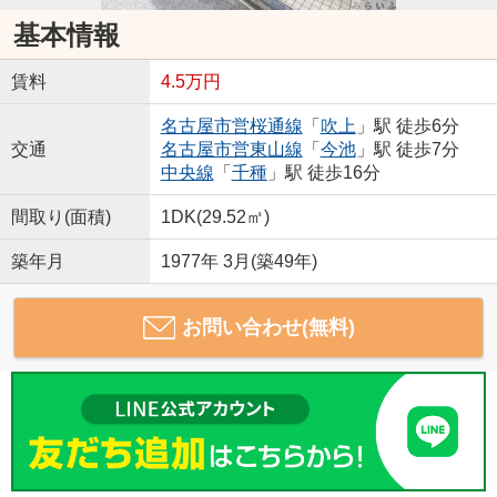
基本情報
賃料
4.5万円
名古屋市営桜通線
「
吹上
」駅 徒歩6分
交通
名古屋市営東山線
「
今池
」駅 徒歩7分
中央線
「
千種
」駅 徒歩16分
間取り(面積)
1DK(29.52㎡)
築年月
1977年 3月(築49年)
お問い合わせ(無料)