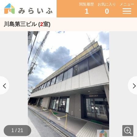
閲覧履歴
お気に入り
メニュー
1
0
川島第三ビル (
2
室)
1 / 21