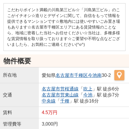
こだわりポイント満載の川島第三ビル☆「川島第三ビル」のこ
こがイチオシ☆造りとデザインに関して、自信をもって情報を
提供できるマンションです☆敷地内には使いやすいごみ置き場
もあります☆名古屋市千種区エリアにある賃貸情報のことな
ら、地域に密着した当社へお任せください☆当社は、多種多様
な賃貸情報を取り扱っております☆ご要望や不明な点などござ
いましたら、お気軽にご連絡ください(^o^)
物件概要
所在地
愛知県
名古屋市千種区
今池南
30-2
名古屋市営桜通線
「
吹上
」駅 徒歩6分
交通
名古屋市営東山線
「
今池
」駅 徒歩7分
中央線
「
千種
」駅 徒歩16分
賃料
4.5万円
管理費等
3,000円