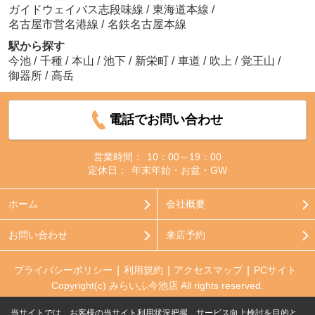
ガイドウェイバス志段味線
/
東海道本線
/
名古屋市営名港線
/
名鉄名古屋本線
駅から探す
今池
/
千種
/
本山
/
池下
/
新栄町
/
車道
/
吹上
/
覚王山
/
御器所
/
高岳
電話でお問い合わせ
営業時間：
10：00～19：00
定休日：
年末年始・お盆・GW
ホーム
会社概要
お問い合わせ
来店予約
プライバシーポリシー
利用規約
アクセスマップ
PCサイト
Copyright(c) みらいふ今池店 All rights reserved.
当サイトでは、お客様の当サイト利用状況把握、サービス向上検討を目的と