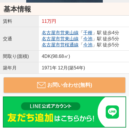
基本情報
賃料
11万円
名古屋市営東山線
「
千種
」駅 徒歩4分
交通
名古屋市営東山線
「
今池
」駅 徒歩5分
名古屋市営桜通線
「
今池
」駅 徒歩5分
間取り(面積)
4DK(98.68㎡)
築年月
1971年 12月(築54年)
お問い合わせ(無料)