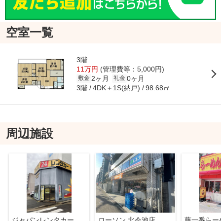
空室一覧
3階
11万円
(管理費等：5,000円)
2ヶ月
0ヶ月
敷金
礼金
3階
4DK＋1S(納戸)
98.68㎡
周辺施設
ジャパンレンタカー 今池店
ローソン 北今池店
藤一番らー