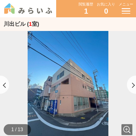
閲覧履歴
お気に入り
メニュー
1
0
川出ビル (
1
室)
1 / 13