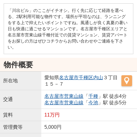
「川出ビル」のここがイチオシ。行く先に応じて経路を選べ
る、2駅利用可能な物件です。場所が平坦なのは、ランニング
をする上で抑えたいポイントですね。風通しが良く真夏の暑い
日も快適に過ごせるマンションです。名古屋市千種区エリアと
名古屋市営東山線千種付近での賃貸マンション、賃貸アパート
をお探しの方はぜひコチラからお問い合わせやご連絡を下さ
い。
物件概要
愛知県
名古屋市千種区
内山
３丁目
所在地
１５－７
名古屋市営東山線
「
千種
」駅 徒歩4分
交通
名古屋市営東山線
「
今池
」駅 徒歩5分
賃料
11万円
管理費等
5,000円