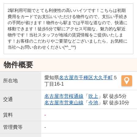
2駅利用可能でとても利便性の高いハイツです！こちらは初期
費用をカードでお支払いいただける物件なので、支払い手続き
の手間が省けます！物件から駅までは平坦な道なので、快適に
移動できます！徒歩5分で駅にアクセス可能な、魅力的な駅近
物件です！当社スタッフが地域の賃貸情報をご提供いたしま
す！お客様のこだわりやご要望などございましたら、お気軽に
当社へお問い合わせください(*^_^*)
物件概要
愛知県
名古屋市千種区
大久手町
５
所在地
丁目16-1
名古屋市営桜通線
「
吹上
」駅 徒歩5分
交通
名古屋市営東山線
「
今池
」駅 徒歩10分
賃料
-
管理費等
-