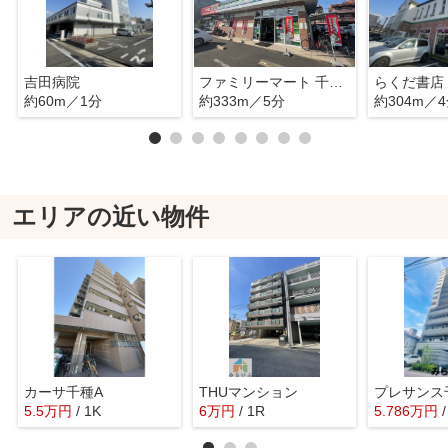
吉田病院
ファミリーマート 千種今池南店
らくだ書店
約60m／1分
約333m／5分
約304m／
エリアの近い物件
カーサ千種A
THUマンション
プレサンス
5.5
万
円
/ 1K
6
万
円
/ 1R
5.786
万
円