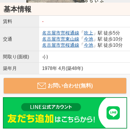
基本情報
賃料
-
名古屋市営桜通線
「
吹上
」駅 徒歩5分
交通
名古屋市営東山線
「
今池
」駅 徒歩10分
名古屋市営桜通線
「
今池
」駅 徒歩10分
間取り(面積)
-(-)
築年月
1978年 4月(築48年)
お問い合わせ(無料)