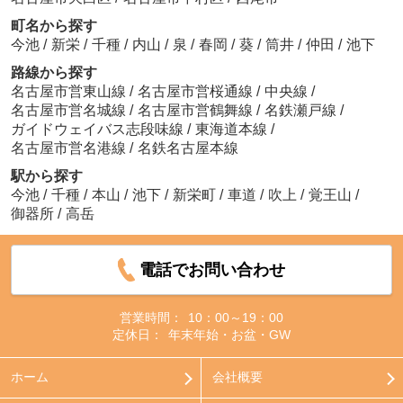
町名から探す
今池
/
新栄
/
千種
/
内山
/
泉
/
春岡
/
葵
/
筒井
/
仲田
/
池下
路線から探す
名古屋市営東山線
/
名古屋市営桜通線
/
中央線
/
名古屋市営名城線
/
名古屋市営鶴舞線
/
名鉄瀬戸線
/
ガイドウェイバス志段味線
/
東海道本線
/
名古屋市営名港線
/
名鉄名古屋本線
駅から探す
今池
/
千種
/
本山
/
池下
/
新栄町
/
車道
/
吹上
/
覚王山
/
御器所
/
高岳
電話でお問い合わせ
営業時間：
10：00～19：00
定休日：
年末年始・お盆・GW
ホーム
会社概要