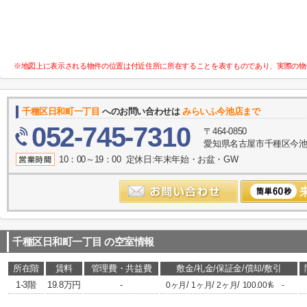
※地図上に表示される物件の位置は付近住所に所在することを表すものであり、実際の物
千種区日和町一丁目
へのお問い合わせは
みらいふ今池店まで
052-745-7310
〒464-0850
愛知県名古屋市千種区今池１
10：00～19：00 定休日:年末年始・お盆・GW
千種区日和町一丁目
の空室情報
所在階
賃料
管理費・共益費
敷金/礼金/保証金/償却/敷引
1-3階
19.8万円
-
/
/
/
/
0ヶ月
1ヶ月
2ヶ月
100.00％
-