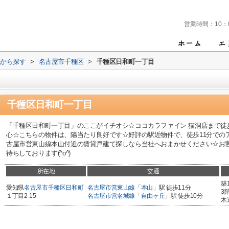
営業時間：
10：
域から探す
>
名古屋市千種区
>
千種区日和町一丁目
千種区日和町一丁目
「千種区日和町一丁目」のここがイチオシ☆ココカラファイン 猫洞店まで徒
心☆こちらの物件は、陽当たり良好です☆好評の駅近物件で、徒歩11分での
古屋市営東山線本山付近の賃貸戸建て探しなら当社へおまかせください☆お
待ちしております(^o^)
所在地
交通
築
愛知県
名古屋市千種区
日和町
名古屋市営東山線
「
本山
」駅 徒歩11分
3
１丁目2-15
名古屋市営名城線
「
自由ヶ丘
」駅 徒歩10分
木