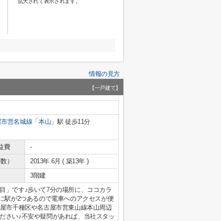
拡大されて表示されます。
情報の見方
【一戸建て】
屋市営名城線
「
本山
」駅 徒歩11分
益費
-
年数）
2013年 6月 ( 築13年 )
3階建
目」です♪歩いて7分の場所に、ココカラ
辺に駅が2つあるので電車へのアクセスが便
古屋市千種区や名古屋市営東山線本山周辺
ださい♪不安や疑問があれば、当社スタッ