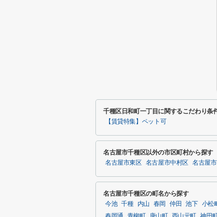
千種区日和町一丁目に関するこだわり条
【賃貸特集】ペット可
名古屋市千種区以外の市区町村から探す
名古屋市東区
名古屋市中村区
名古屋市
名古屋市千種区の町名から探す
今池
千種
内山
春岡
仲田
池下
小松
春岡通
青柳町
唐山町
西山元町
神田