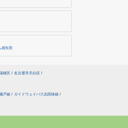
ム前矢田
瑞穂区
/
名古屋市天白区
/
瀬戸線
/
ガイドウェイバス志段味線
/