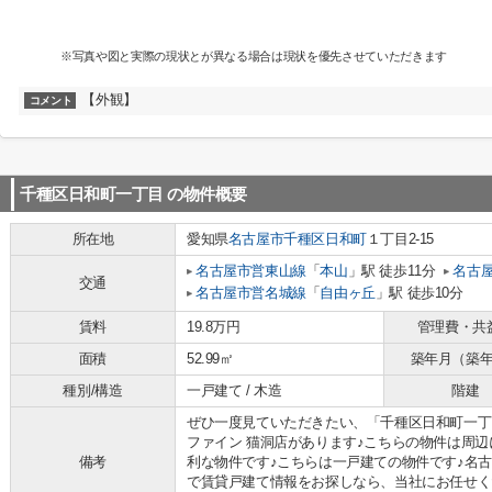
※写真や図と実際の現状とが異なる場合は現状を優先させていただきます
【外観】
コメント
千種区日和町一丁目
の物件概要
所在地
愛知県
名古屋市千種区
日和町
１丁目2-15
名古屋市営東山線
「
本山
」駅 徒歩11分
名古
交通
名古屋市営名城線
「
自由ヶ丘
」駅 徒歩10分
賃料
19.8万円
管理費・共
面積
52.99㎡
築年月（築
種別/構造
一戸建て / 木造
階建
ぜひ一度見ていただきたい、「千種区日和町一丁
ファイン 猫洞店があります♪こちらの物件は周
備考
利な物件です♪こちらは一戸建ての物件です♪名
で賃貸戸建て情報をお探しなら、当社にお任せく