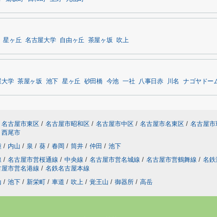
星ヶ丘
名古屋大学
自由ヶ丘
茶屋ヶ坂
吹上
屋大学
茶屋ヶ坂
池下
星ヶ丘
砂田橋
今池
一社
八事日赤
川名
ナゴヤドー
名古屋市東区
/
名古屋市昭和区
/
名古屋市中区
/
名古屋市名東区
/
名古屋市
西尾市
種
/
内山
/
泉
/
葵
/
春岡
/
筒井
/
仲田
/
池下
線
/
名古屋市営桜通線
/
中央線
/
名古屋市営名城線
/
名古屋市営鶴舞線
/
名鉄
古屋市営名港線
/
名鉄名古屋本線
山
/
池下
/
新栄町
/
車道
/
吹上
/
覚王山
/
御器所
/
高岳