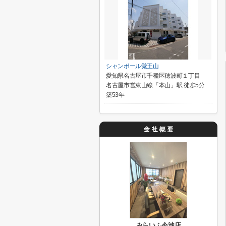
シャンボール覚王山
愛知県名古屋市千種区穂波町１丁目
名古屋市営東山線「本山」駅 徒歩5分
築53年
みらいふ今池店