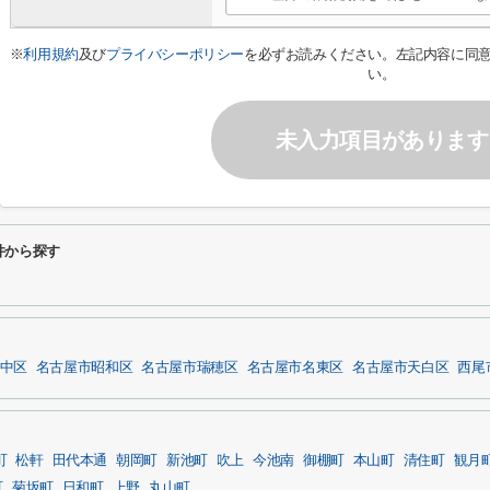
※
利用規約
及び
プライバシーポリシー
を必ずお読みください。左記内容に同
い。
未入力項目があります
件から探す
中区
名古屋市昭和区
名古屋市瑞穂区
名古屋市名東区
名古屋市天白区
西尾
町
松軒
田代本通
朝岡町
新池町
吹上
今池南
御棚町
本山町
清住町
観月
町
菊坂町
日和町
上野
丸山町