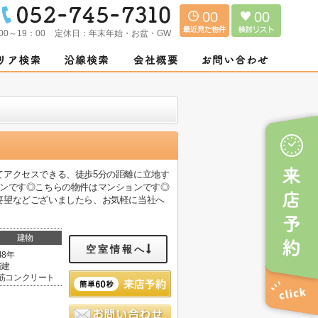
00
00
00～19：00
定休日：
年末年始・お盆・GW
てアクセスできる、徒歩5分の距離に立地す
ョンです◎こちらの物件はマンションです◎
要望などございましたら、お気軽に当社へ
建物
空室情報へ
48年
階建
筋コンクリート