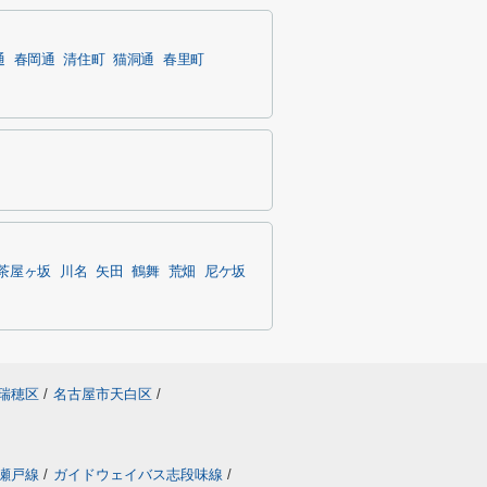
通
春岡通
清住町
猫洞通
春里町
茶屋ヶ坂
川名
矢田
鶴舞
荒畑
尼ケ坂
瑞穂区
/
名古屋市天白区
/
瀬戸線
/
ガイドウェイバス志段味線
/