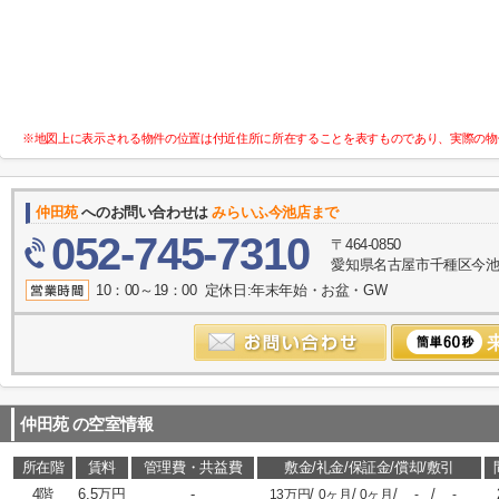
※地図上に表示される物件の位置は付近住所に所在することを表すものであり、実際の物
仲田苑
へのお問い合わせは
みらいふ今池店まで
052-745-7310
〒464-0850
愛知県名古屋市千種区今池１
10：00～19：00 定休日:年末年始・お盆・GW
仲田苑
の空室情報
所在階
賃料
管理費・共益費
敷金/礼金/保証金/償却/敷引
4階
6.5万円
-
/
/
/
/
13万円
0ヶ月
0ヶ月
-
-