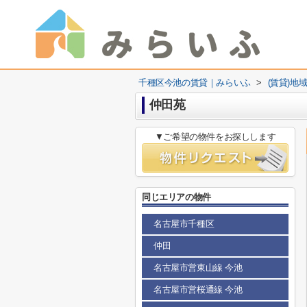
千種区今池の賃貸｜みらいふ
>
(賃貸)地
仲田苑
▼ご希望の物件をお探しします
同じエリアの物件
名古屋市千種区
仲田
名古屋市営東山線 今池
名古屋市営桜通線 今池