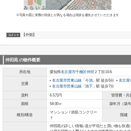
※写真や図と実際の現状とが異なる場合は現状を優先させていただきます
【外観】
コメント
仲田苑
の物件概要
所在地
愛知県
名古屋市千種区
仲田
２丁目10-6
名古屋市営東山線
「
今池
」駅 徒歩5分
名古屋
交通
名古屋市営東山線
「
池下
」駅 徒歩7分
賃料
6.5万円
管理費・共
面積
58.00㎡
築年月（築
マンション / 鉄筋コンクリー
種別/構造
階建
ト
仲田苑の詳しい情報♪道が平坦だと買い物も快適