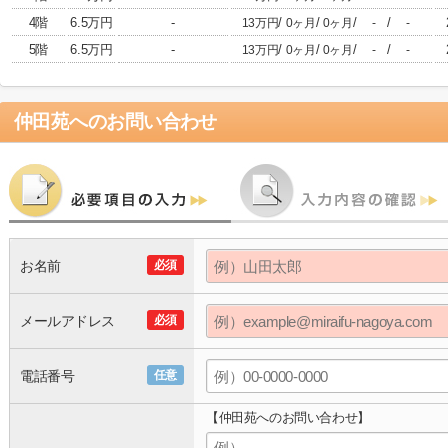
4階
6.5万円
-
/
/
/
/
13万円
0ヶ月
0ヶ月
-
-
5階
6.5万円
-
/
/
/
/
13万円
0ヶ月
0ヶ月
-
-
仲田苑
へのお問い合わせ
お名前
必須
メールアドレス
必須
電話番号
任意
【仲田苑へのお問い合わせ】