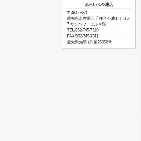
みらいふ今池店
〒464-0850
愛知県名古屋市千種区今池１丁目6-
7 サンパワービル４階
TEL/052-745-7310
FAX/052-745-7311
愛知県知事 (1) 第25352号