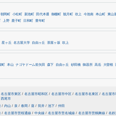
朝岡町
小松町
新池町
田代本通
御棚町
観月町
吹上
今池南
本山町
東山
町
上野
鹿子町
日和町
豊年町
星ヶ丘
名古屋大学
自由ヶ丘
茶屋ヶ坂
吹上
栄町
本山
ナゴヤドーム前矢田
森下
自由ヶ丘
砂田橋
御器所
高岳
大曽根
名古屋市東区
/
名古屋市昭和区
/
名古屋市中区
/
名古屋市名東区
/
名古屋市
西尾市
種
/
内山
/
泉
/
春岡
/
葵
/
筒井
/
池下
/
仲田
線
/
名古屋市営桜通線
/
中央線
/
名古屋市営名城線
/
名古屋市営鶴舞線
/
名鉄