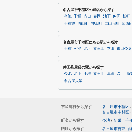
名古屋市千種区の町名から探す
今池
千種
内山
春岡
池下
仲田
松軒
千種通
唐山町
神田町
西山元町
菊坂
名古屋市千種区にある駅から探す
千種
今池
池下
覚王山
本山
東山公園
仲田苑周辺の駅から探す
今池
池下
千種
覚王山
車道
吹上
新
名古屋大学
市区町村から探す
名古屋市千種区
/
名古屋市中村区
/
町名から探す
今池
/
新栄
/
千
路線から探す
名古屋市営東山