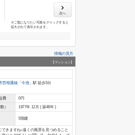
次へ
※ご覧になりたい写真をクリックすると
拡大されて表示されます。
情報の見方
【マンション】
市営桜通線
「
今池
」駅 徒歩5分
益費
0円
年数）
1977年 12月 ( 築48年 )
5階建
にできますね♪遠くの風景を見つめること