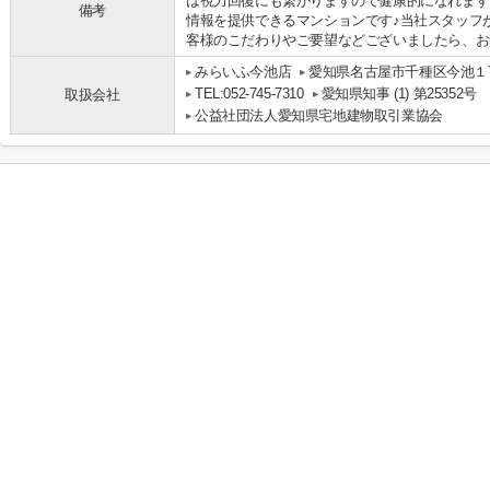
は視力回復にも繋がりますので健康的になれます
備考
情報を提供できるマンションです♪当社スタッフ
客様のこだわりやご要望などございましたら、お気
みらいふ今池店
愛知県名古屋市千種区今池１丁
TEL:052-745-7310
愛知県知事 (1) 第25352号
取扱会社
公益社団法人愛知県宅地建物取引業協会