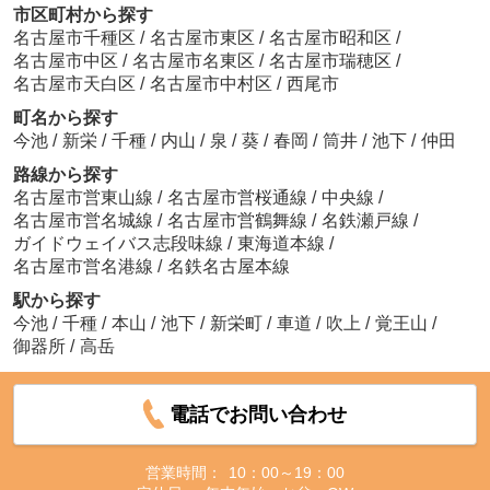
市区町村から探す
名古屋市千種区
/
名古屋市東区
/
名古屋市昭和区
/
名古屋市中区
/
名古屋市名東区
/
名古屋市瑞穂区
/
名古屋市天白区
/
名古屋市中村区
/
西尾市
町名から探す
今池
/
新栄
/
千種
/
内山
/
泉
/
葵
/
春岡
/
筒井
/
池下
/
仲田
路線から探す
名古屋市営東山線
/
名古屋市営桜通線
/
中央線
/
名古屋市営名城線
/
名古屋市営鶴舞線
/
名鉄瀬戸線
/
ガイドウェイバス志段味線
/
東海道本線
/
名古屋市営名港線
/
名鉄名古屋本線
駅から探す
今池
/
千種
/
本山
/
池下
/
新栄町
/
車道
/
吹上
/
覚王山
/
御器所
/
高岳
電話でお問い合わせ
営業時間：
10：00～19：00