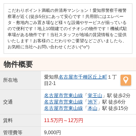
こだわりポイント満載の井清寿マンション！愛知県警察千種警
察署が近く(徒歩5分)にあって安心です！共用部にはエレベー
タ・敷地内ごみ置き場など様々な設備やサービスが揃っている
ので便利です！地上10階建てのイチオシの物件です！機械式駐
車場がある物件です！当社スタッフが地域の賃貸情報をご提供
いたします！お客様のこだわりやご要望などございましたら、
お気軽に当社へお問い合わせください(^o^)
物件概要
愛知県
名古屋市千種区
丘上町
１丁
所在地
目2-1
名古屋市営東山線
「
覚王山
」駅 徒歩2分
交通
名古屋市営東山線
「
池下
」駅 徒歩6分
名古屋市営東山線
「
本山
」駅 徒歩15分
賃料
11.5万円～12万円
管理費等
9,000円