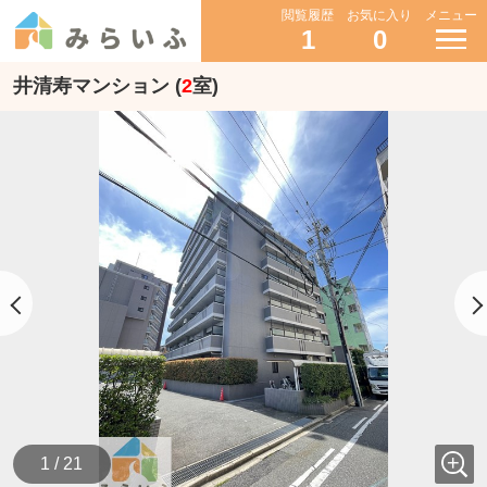
閲覧履歴
お気に入り
メニュー
1
0
井清寿マンション (
2
室)
1 / 21