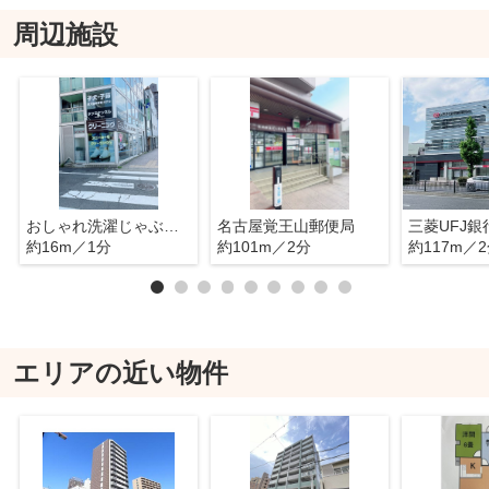
周辺施設
おしゃれ洗濯じゃぶじゃぶ 覚王山店
名古屋覚王山郵便局
約16m／1分
約101m／2分
約117m／
エリアの近い物件