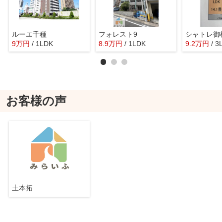
ルーエ千種
フォレスト9
シャトレ御
9
万
円
/ 1LDK
8.9
万
円
/ 1LDK
9.2
万
円
/ 3
お客様の声
土本拓