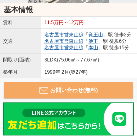
基本情報
賃料
11.5万円～12万円
名古屋市営東山線
「
覚王山
」駅 徒歩2分
交通
名古屋市営東山線
「
池下
」駅 徒歩6分
名古屋市営東山線
「
本山
」駅 徒歩15分
間取り(面積)
3LDK(75.06㎡～77.67㎡)
築年月
1999年 2月(築27年)
お問い合わせ(無料)