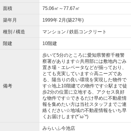
面積
75.06㎡～77.67㎡
築年月
1999年 2月(築27年)
種別 / 構造
マンション / 鉄筋コンクリート
階建
10階建
歩いて5分のところに愛知県警察千種警
察署があります☆共用部には敷地内ごみ
置き場・エレベータなどが揃っており、
とても充実しています☆高ニーズであ
る、陽当りの良い環境を実現した物件で
備考
す☆地上10階建ての物件です☆駅まで徒
歩2分の位置に立地する、アクセス良好
な物件です☆できるだけ早めに不動産情
報を集めたい方は当社スタッフまでご連
絡ください☆地域の不動産情報をいち早
くお届けします(*´ω`*)
みらいふ今池店