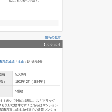
拡大されて表示されます。
情報の見方
【マンション】
市営名城線
「
本山
」駅 徒歩6分
益費
5,000円
年数）
1992年 2月 ( 築34年 )
5階建
す！歩いて6分の場所に、スギドラッグ
スも良好な物件です！こちらはマンション
屋市営東山線本山付近での賃貸マンショ