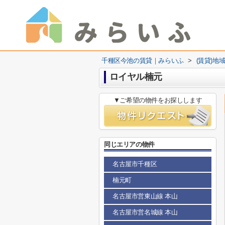
千種区今池の賃貸｜みらいふ
>
(賃貸)地
ロイヤル楠元
▼ご希望の物件をお探しします
同じエリアの物件
名古屋市千種区
楠元町
名古屋市営東山線 本山
名古屋市営名城線 本山