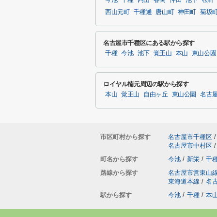
今池
千種
内山
春岡
仲田
池下
松軒
西山元町
千種通
唐山町
神田町
菊坂
名古屋市千種区にある駅から探す
千種
今池
池下
覚王山
本山
東山公園
ロイヤル楠元周辺の駅から探す
本山
覚王山
自由ヶ丘
東山公園
名古
市区町村から探す
名古屋市千種区
/
名古屋市中村区
/
町名から探す
今池
/
新栄
/
千
路線から探す
名古屋市営東山
東海道本線
/
名
駅から探す
今池
/
千種
/
本