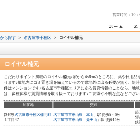
営業時間：
10：
域から探す
>
名古屋市千種区
>
ロイヤル楠元
ロイヤル楠元
こだわりポイント満載のロイヤル楠元♪家から456mのところに、薬や日用品
ります♪敷地内にゴミ置き場を備えているので敷地外に出る必要が無く、短時
件はマンションです♪名古屋市千種区エリアにある賃貸情報のことなら、地域
は、多種多様な賃貸情報を取り扱っております♪ご要望や不明な点などございまし
所在地
交通
築
愛知県
名古屋市千種区
楠元町
名古屋市営東山線
「
本山
」駅 徒歩5～6分
5
１丁目47
名古屋市営東山線
「
覚王山
」駅 徒歩11分
鉄