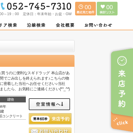
00
00
00～19：00
定休日：
年末年始・お盆・GW
を買うのに便利なスギドラッグ 本山店があ
間でごみ出しを終えられます♪こちらの物
に密着した当社へお任せください♪当社
たら、お気軽にご連絡ください(*^_^*)
建物
空室情報へ
34年
階建
筋コンクリート