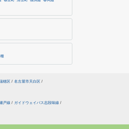
通
春里町
清住町
猫洞通
春岡通
千種
瑞穂区
/
名古屋市天白区
/
瀬戸線
/
ガイドウェイバス志段味線
/