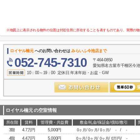
※地図上に表示される物件の位置は付近住所に所在することを表すものであり、実際の物
ロイヤル楠元
へのお問い合わせは
みらいふ今池店まで
052-745-7310
〒464-0850
愛知県名古屋市千種区今池１
10：00～19：00 定休日:年末年始・お盆・GW
ロイヤル楠元
の空室情報
所在階
賃料
管理費・共益費
敷金/礼金/保証金/償却/敷引
3階
4.7万円
5,000円
/
/
/
/
0ヶ月
0ヶ月
0ヶ月
-
-
4階
4.4万円
5,000円
/
/
/
/
0ヶ月
0ヶ月
0ヶ月
0万円
-