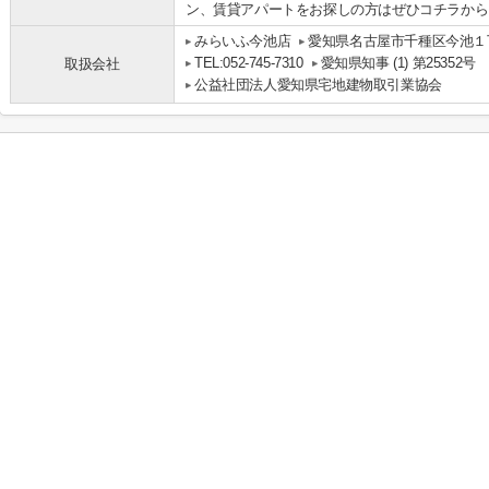
ン、賃貸アパートをお探しの方はぜひコチラからお問
みらいふ今池店
愛知県名古屋市千種区今池１丁
TEL:052-745-7310
愛知県知事 (1) 第25352号
取扱会社
公益社団法人愛知県宅地建物取引業協会