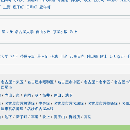
朝岡町
小松町
新池町
田代本通
今池南
御棚町
吹上
観月町
本山町
東山
町
上野
鹿子町
日和町
豊年町
星ヶ丘
名古屋大学
自由ヶ丘
茶屋ヶ坂
吹上
屋大学
池下
茶屋ヶ坂
星ヶ丘
今池
川名
八事日赤
砂田橋
吹上
いりなか
名古屋市東区
/
名古屋市昭和区
/
名古屋市中区
/
名古屋市名東区
/
名古屋市
西尾市
種
/
内山
/
泉
/
春岡
/
葵
/
筒井
/
仲田
/
池下
線
/
名古屋市営桜通線
/
中央線
/
名古屋市営名城線
/
名古屋市営鶴舞線
/
名鉄
古屋市営名港線
/
名鉄名古屋本線
山
/
池下
/
新栄町
/
車道
/
吹上
/
覚王山
/
御器所
/
高岳