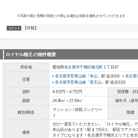
※写真や図と実際の現状とが異なる場合は現状を優先させていただきます
【外観】
コメント
ロイヤル楠元
の物件概要
所在地
愛知県
名古屋市千種区
楠元町
１丁目47
名古屋市営東山線
「
本山
」駅 徒歩5分
名古屋
交通
名古屋市営東山線
「
覚王山
」駅 徒歩11分
賃料
4.4万円～4.7万円
管理費・共
面積
24.90㎡～27.84㎡
築年月（築
マンション / 鉄筋コンクリー
種別/構造
階建
ト
ぜひ一度見ていただきたい、「ロイヤル楠元」で
本山店があります！駅まで5分と、駅近でアクセ
備考
タイプになります！名古屋市千種区エリアと名古