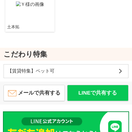
土本拓
TENAS池下
11.2
万
円
/ 1LDK
すき家 153号千種本町店
約557m／7分
こだわり特集
【賃貸特集】ペット可
サンラモン本山Ⅱ
11.7
万
円
/ 1LDK
メールで共有する
LINEで共有する
蕎麦割烹黒帯 鶴舞店
約610m／8分