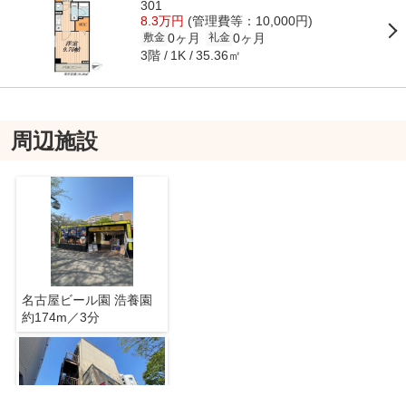
301
8.3万円
(管理費等：10,000円)
0ヶ月
0ヶ月
敷金
礼金
3階
35.36㎡
1K
周辺施設
名古屋ビール園 浩養園
約174m／3分