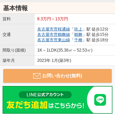
基本情報
賃料
8.3万円～13万円
名古屋市営桜通線
「
吹上
」駅 徒歩12分
交通
名古屋市営鶴舞線
「
鶴舞
」駅 徒歩15分
名古屋市営東山線
「
千種
」駅 徒歩18分
間取り(面積)
1K～1LDK(35.36㎡～52.53㎡)
築年月
2023年 1月(築3年)
お問い合わせ(無料)