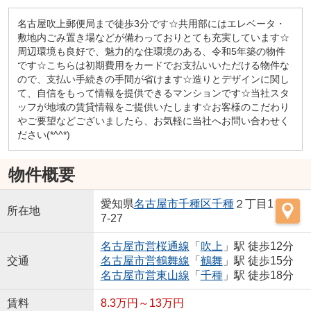
名古屋吹上郵便局まで徒歩3分です☆共用部にはエレベータ・
敷地内ごみ置き場などが備わっておりとても充実しています☆
周辺環境も良好で、魅力的な住環境のある、令和5年築の物件
です☆こちらは初期費用をカードでお支払いいただける物件な
ので、支払い手続きの手間が省けます☆造りとデザインに関し
て、自信をもって情報を提供できるマンションです☆当社スタ
ッフが地域の賃貸情報をご提供いたします☆お客様のこだわり
やご要望などございましたら、お気軽に当社へお問い合わせく
ださい(*^^*)
物件概要
愛知県
名古屋市千種区
千種
２丁目1
所在地
7-27
名古屋市営桜通線
「
吹上
」駅 徒歩12分
交通
名古屋市営鶴舞線
「
鶴舞
」駅 徒歩15分
名古屋市営東山線
「
千種
」駅 徒歩18分
賃料
8.3万円～13万円