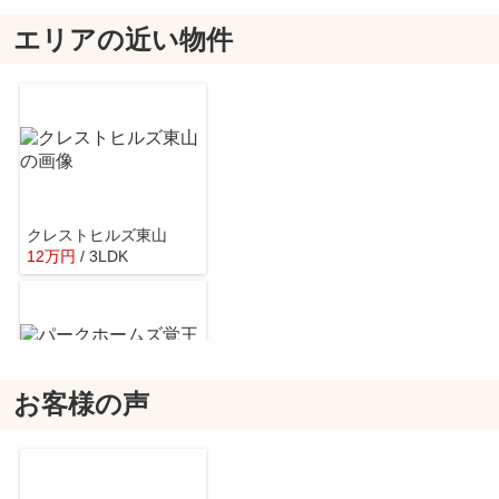
エリアの近い物件
名古屋吹上郵便局
約183m／3分
クレストヒルズ東山
12
万
円
/ 3LDK
高松南公園
約176m／3分
お客様の声
パークホームズ覚王山 WEST
11.2
万
円
/ 1LDK
イオンタウン千種
約625m／8分