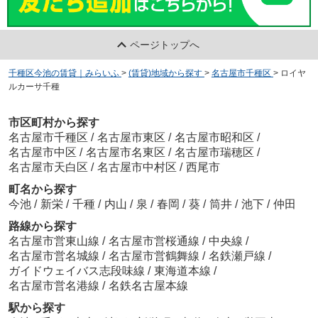
kitchen NAKAKI+(キッチン ナカキプラス)
ページトップへ
約610m／8分
千種区今池の賃貸｜みらいふ
>
(賃貸)地域から探す
>
名古屋市千種区
>
ロイヤ
ルカーサ千種
市区町村から探す
名古屋市千種区
/
名古屋市東区
/
名古屋市昭和区
/
名古屋市中区
/
名古屋市名東区
/
名古屋市瑞穂区
/
天ぷらいづも
名古屋市天白区
/
名古屋市中村区
/
西尾市
約586m／8分
町名から探す
今池
/
新栄
/
千種
/
内山
/
泉
/
春岡
/
葵
/
筒井
/
池下
/
仲田
路線から探す
名古屋市営東山線
/
名古屋市営桜通線
/
中央線
/
名古屋市営名城線
/
名古屋市営鶴舞線
/
名鉄瀬戸線
/
ガイドウェイバス志段味線
/
東海道本線
/
ファミリーマート 名古屋新栄店
名古屋市営名港線
/
名鉄名古屋本線
約677m／9分
駅から探す