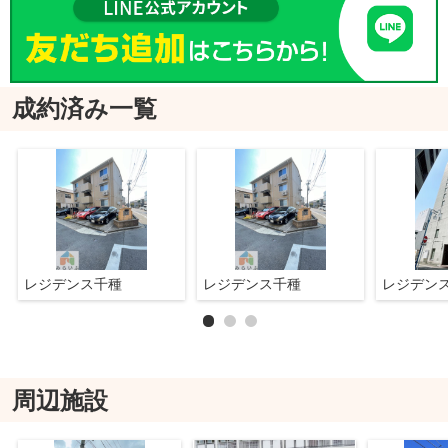
成約済み一覧
レジデンス千種
レジデンス千種
レジデン
周辺施設