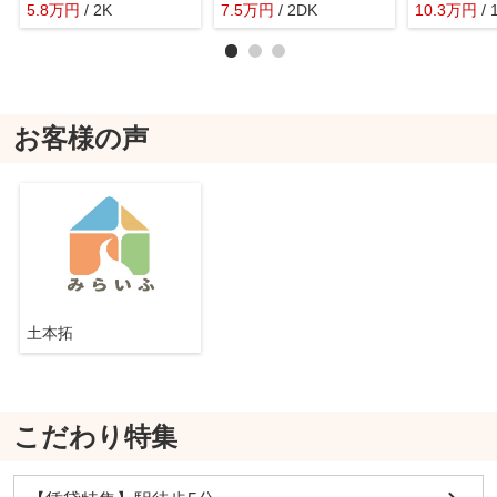
5.8
万
円
/ 2K
7.5
万
円
/ 2DK
10.3
万
円
/
お客様の声
土本拓
こだわり特集