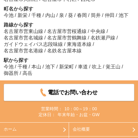
町名から探す
今池
/
新栄
/
千種
/
内山
/
泉
/
葵
/
春岡
/
筒井
/
仲田
/
池下
路線から探す
名古屋市営東山線
/
名古屋市営桜通線
/
中央線
/
名古屋市営名城線
/
名古屋市営鶴舞線
/
名鉄瀬戸線
/
ガイドウェイバス志段味線
/
東海道本線
/
名古屋市営名港線
/
名鉄名古屋本線
駅から探す
今池
/
千種
/
本山
/
池下
/
新栄町
/
車道
/
吹上
/
覚王山
/
御器所
/
高岳
電話でお問い合わせ
営業時間：
10：00～19：00
定休日：
年末年始・お盆・GW
ホーム
会社概要