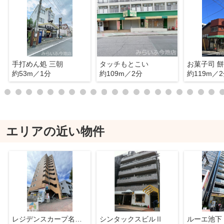
手打めん処 三朝
タッチもとこい
お菓子司 
約53m／1分
約109m／2分
約119m／
エリアの近い物件
レジデンスカープ名古屋
シンタックスビルⅡ
ルーエ池下