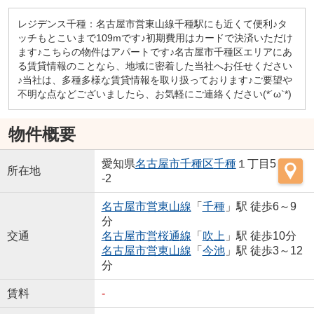
レジデンス千種：名古屋市営東山線千種駅にも近くて便利♪タ
ッチもとこいまで109mです♪初期費用はカードで決済いただけ
ます♪こちらの物件はアパートです♪名古屋市千種区エリアにあ
る賃貸情報のことなら、地域に密着した当社へお任せください
♪当社は、多種多様な賃貸情報を取り扱っております♪ご要望や
不明な点などございましたら、お気軽にご連絡ください(*´ω`*)
物件概要
愛知県
名古屋市千種区
千種
１丁目5
所在地
-2
名古屋市営東山線
「
千種
」駅 徒歩6～9
分
交通
名古屋市営桜通線
「
吹上
」駅 徒歩10分
名古屋市営東山線
「
今池
」駅 徒歩3～12
分
賃料
-