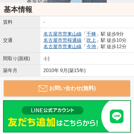
基本情報
賃料
-
名古屋市営東山線
「
千種
」駅 徒歩9分
交通
名古屋市営桜通線
「
吹上
」駅 徒歩10分
名古屋市営東山線
「
今池
」駅 徒歩12分
間取り(面積)
-(-)
築年月
2010年 9月(築15年)
お問い合わせ(無料)