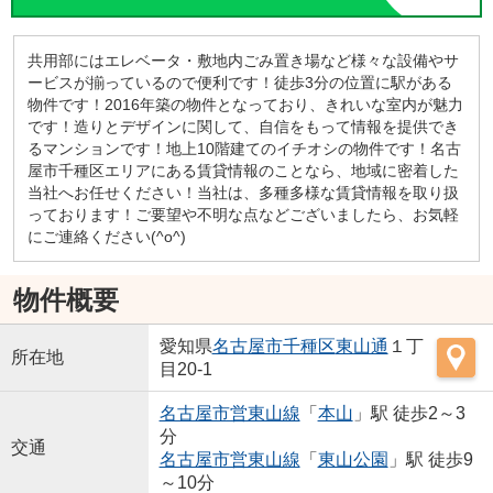
共用部にはエレベータ・敷地内ごみ置き場など様々な設備やサ
ービスが揃っているので便利です！徒歩3分の位置に駅がある
物件です！2016年築の物件となっており、きれいな室内が魅力
です！造りとデザインに関して、自信をもって情報を提供でき
るマンションです！地上10階建てのイチオシの物件です！名古
屋市千種区エリアにある賃貸情報のことなら、地域に密着した
当社へお任せください！当社は、多種多様な賃貸情報を取り扱
っております！ご要望や不明な点などございましたら、お気軽
にご連絡ください(^o^)
物件概要
愛知県
名古屋市千種区
東山通
１丁
所在地
目20-1
名古屋市営東山線
「
本山
」駅 徒歩2～3
分
交通
名古屋市営東山線
「
東山公園
」駅 徒歩9
～10分