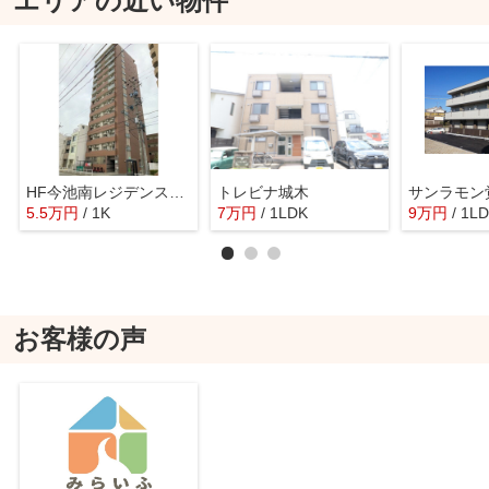
エリアの近い物件
HF今池南レジデンスEAST
トレビナ城木
サンラモン
5.5
万
円
/ 1K
7
万
円
/ 1LDK
9
万
円
/ 1L
お客様の声