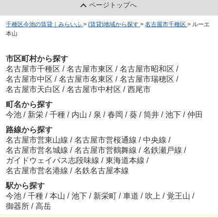
ページトップへ
千種区今池の賃貸｜みらいふ
>
(賃貸)地域から探す
>
名古屋市千種区
>
ルーエ
本山
市区町村から探す
名古屋市千種区
/
名古屋市東区
/
名古屋市昭和区
/
名古屋市中区
/
名古屋市名東区
/
名古屋市瑞穂区
/
名古屋市天白区
/
名古屋市中村区
/
西尾市
町名から探す
今池
/
新栄
/
千種
/
内山
/
泉
/
春岡
/
葵
/
筒井
/
池下
/
仲田
路線から探す
名古屋市営東山線
/
名古屋市営桜通線
/
中央線
/
名古屋市営名城線
/
名古屋市営鶴舞線
/
名鉄瀬戸線
/
ガイドウェイバス志段味線
/
東海道本線
/
名古屋市営名港線
/
名鉄名古屋本線
駅から探す
今池
/
千種
/
本山
/
池下
/
新栄町
/
車道
/
吹上
/
覚王山
/
御器所
/
高岳