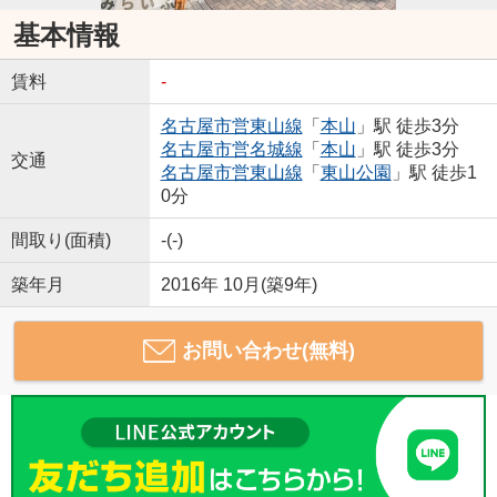
基本情報
賃料
-
名古屋市営東山線
「
本山
」駅 徒歩3分
名古屋市営名城線
「
本山
」駅 徒歩3分
交通
名古屋市営東山線
「
東山公園
」駅 徒歩1
0分
間取り(面積)
-(-)
築年月
2016年 10月(築9年)
お問い合わせ(無料)