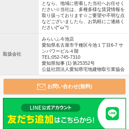
となら、地域に密着した当社へお任せく
ださい☆当社は、多種多様な賃貸情報を
取り扱っております☆ご要望や不明な点
などございましたら、お気軽にご連絡く
ださい(*´ω`*)
みらいふ今池店
愛知県名古屋市千種区今池１丁目6-7 サ
ンパワービル４階
取扱会社
TEL:052-745-7310
愛知県知事 (1) 第25352号
公益社団法人愛知県宅地建物取引業協会
お問い合わせ(無料)