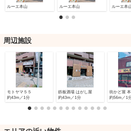
ルーエ本山
ルーエ本山
ルーエ本
周辺施設
モトヤマ５５
鉄板酒場 はがし屋
街かど屋 
約43m／1分
約43m／1分
約56m／1