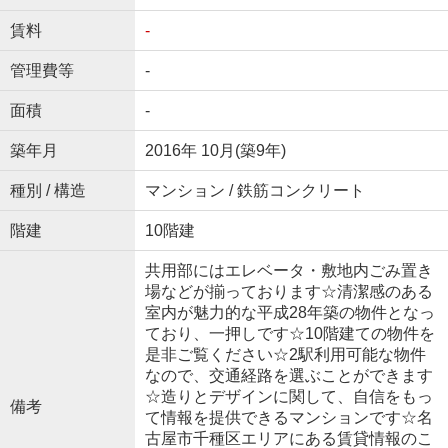
賃料
-
管理費等
-
面積
-
築年月
2016年 10月(築9年)
種別 / 構造
マンション / 鉄筋コンクリート
階建
10階建
共用部にはエレベータ・敷地内ごみ置き
場などが揃っております☆清潔感のある
室内が魅力的な平成28年築の物件となっ
ており、一押しです☆10階建ての物件を
是非ご覧ください☆2駅利用可能な物件
なので、交通経路を選ぶことができます
☆造りとデザインに関して、自信をもっ
備考
て情報を提供できるマンションです☆名
古屋市千種区エリアにある賃貸情報のこ