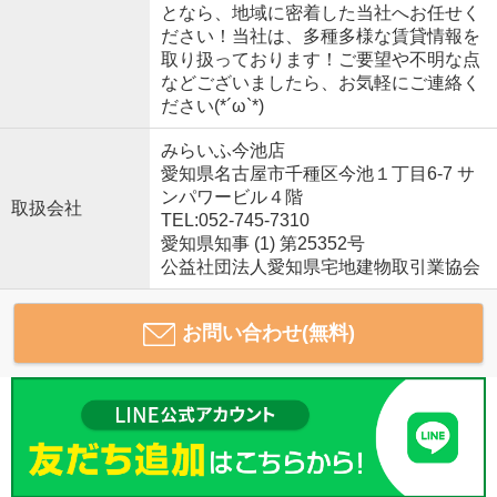
となら、地域に密着した当社へお任せく
ださい！当社は、多種多様な賃貸情報を
取り扱っております！ご要望や不明な点
などございましたら、お気軽にご連絡く
ださい(*´ω`*)
みらいふ今池店
愛知県名古屋市千種区今池１丁目6-7 サ
ンパワービル４階
取扱会社
TEL:052-745-7310
愛知県知事 (1) 第25352号
公益社団法人愛知県宅地建物取引業協会
お問い合わせ(無料)