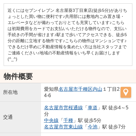
近くにはセブンイレブン 名古屋葵3丁目東店(徒歩5分)がありち
ょっとした買い物に便利です♪共用部には敷地内ごみ置き場・
エレベータなどが備わっておりとても充実しています♪こちら
は初期費用をカードでお支払いいただける物件なので、支払い
手続きの手間が省けます♪駅まで歩いてアクセスできる、徒歩5
分の距離に立地する物件です♪こちらの物件はマンションです♪
できるだけ早めに不動産情報を集めたい方は当社スタッフまで
ご連絡ください♪地域の不動産情報をいち早くお届けします
(^_^)
物件概要
愛知県
名古屋市千種区
内山
１丁目2
所在地
4-6
名古屋市営桜通線
「
車道
」駅 徒歩4～5
分
交通
中央線
「
千種
」駅 徒歩5分
名古屋市営東山線
「
今池
」駅 徒歩7分