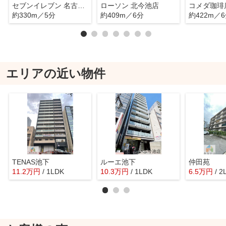
セブンイレブン 名古屋葵3丁目東店
ローソン 北今池店
約330m／5分
約409m／6分
約422m／
エリアの近い物件
TENAS池下
ルーエ池下
仲田苑
11.2
万
円
/ 1LDK
10.3
万
円
/ 1LDK
6.5
万
円
/ 2