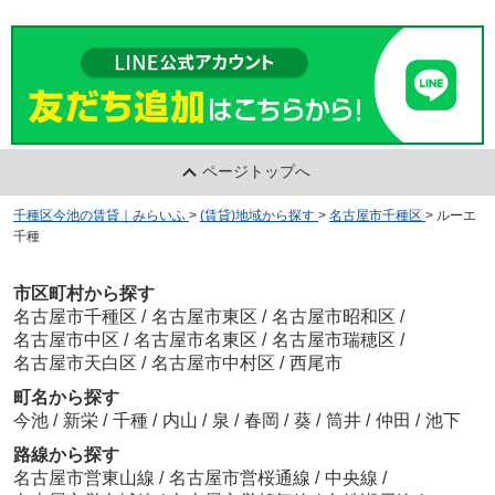
ページトップへ
千種区今池の賃貸｜みらいふ
>
(賃貸)地域から探す
>
名古屋市千種区
>
ルーエ
千種
市区町村から探す
名古屋市千種区
/
名古屋市東区
/
名古屋市昭和区
/
名古屋市中区
/
名古屋市名東区
/
名古屋市瑞穂区
/
名古屋市天白区
/
名古屋市中村区
/
西尾市
町名から探す
今池
/
新栄
/
千種
/
内山
/
泉
/
春岡
/
葵
/
筒井
/
仲田
/
池下
路線から探す
名古屋市営東山線
/
名古屋市営桜通線
/
中央線
/