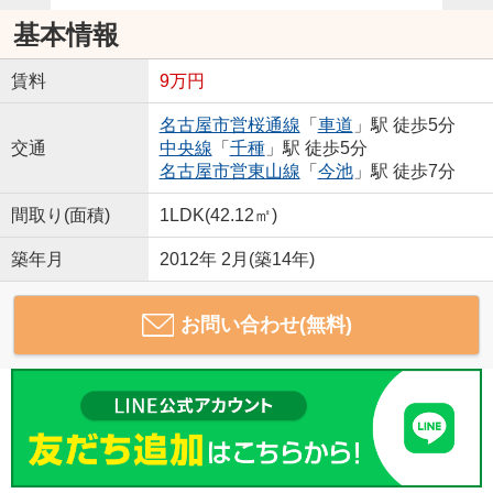
基本情報
賃料
9万円
名古屋市営桜通線
「
車道
」駅 徒歩5分
交通
中央線
「
千種
」駅 徒歩5分
名古屋市営東山線
「
今池
」駅 徒歩7分
間取り(面積)
1LDK(42.12㎡)
築年月
2012年 2月(築14年)
お問い合わせ(無料)