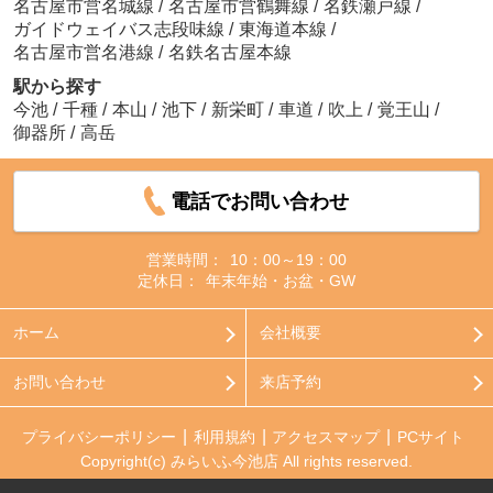
名古屋市営名城線
/
名古屋市営鶴舞線
/
名鉄瀬戸線
/
ガイドウェイバス志段味線
/
東海道本線
/
名古屋市営名港線
/
名鉄名古屋本線
駅から探す
今池
/
千種
/
本山
/
池下
/
新栄町
/
車道
/
吹上
/
覚王山
/
御器所
/
高岳
電話でお問い合わせ
営業時間：
10：00～19：00
定休日：
年末年始・お盆・GW
ホーム
会社概要
お問い合わせ
来店予約
プライバシーポリシー
利用規約
アクセスマップ
PCサイト
Copyright(c) みらいふ今池店 All rights reserved.