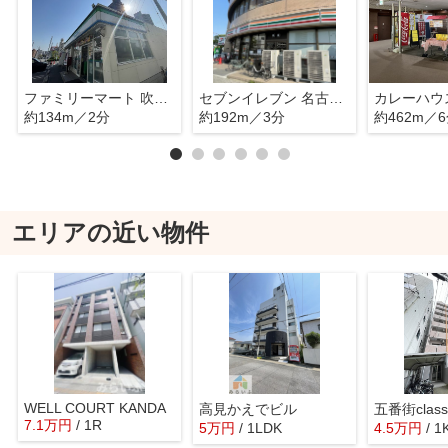
ファミリーマート 吹上駅北店
セブンイレブン 名古屋吹上駅前店
約134m／2分
約192m／3分
約462m／
エリアの近い物件
WELL COURT KANDA
高見かえでビル
五番街class
7.1
万
円
/ 1R
5
万
円
/ 1LDK
4.5
万
円
/ 1