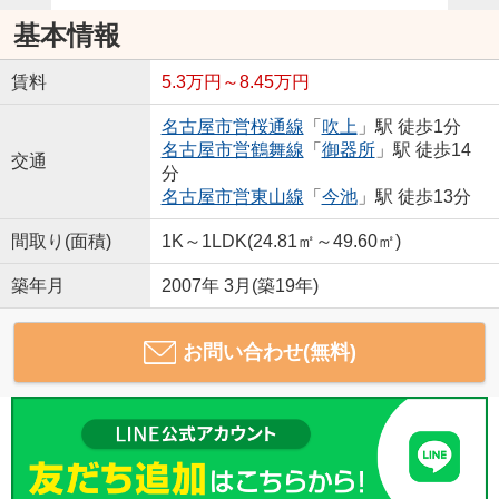
基本情報
賃料
5.3万円～8.45万円
名古屋市営桜通線
「
吹上
」駅 徒歩1分
名古屋市営鶴舞線
「
御器所
」駅 徒歩14
交通
分
名古屋市営東山線
「
今池
」駅 徒歩13分
間取り(面積)
1K～1LDK(24.81㎡～49.60㎡)
築年月
2007年 3月(築19年)
お問い合わせ(無料)