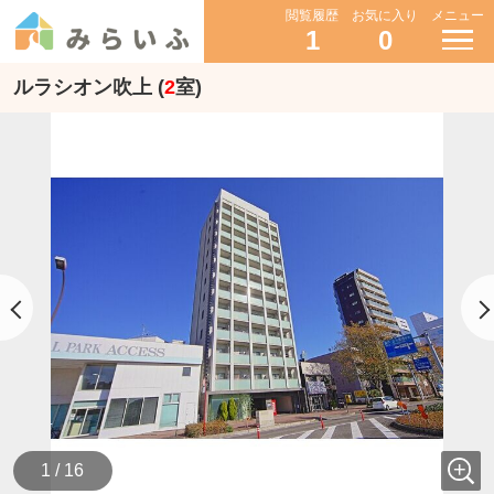
閲覧履歴
お気に入り
メニュー
1
0
ルラシオン吹上 (
2
室)
1 / 16