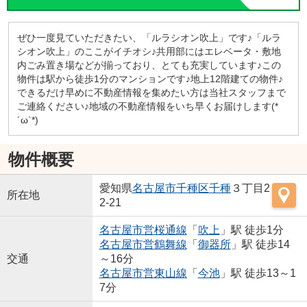
ぜひ一度見ていただきたい、「ルラシオン吹上」です♪「ルラ
シオン吹上」のここがイチオシ♪共用部にはエレベータ・敷地
内ごみ置き場などが揃っており、とても充実しています♪この
物件は駅から徒歩1分のマンションです♪地上12階建ての物件♪
できるだけ早めに不動産情報を集めたい方は当社スタッフまで
ご連絡ください♪地域の不動産情報をいち早くお届けします(*
´ω`*)
物件概要
愛知県
名古屋市千種区
千種
３丁目2
所在地
2-21
名古屋市営桜通線
「
吹上
」駅 徒歩1分
名古屋市営鶴舞線
「
御器所
」駅 徒歩14
交通
～16分
名古屋市営東山線
「
今池
」駅 徒歩13～1
7分