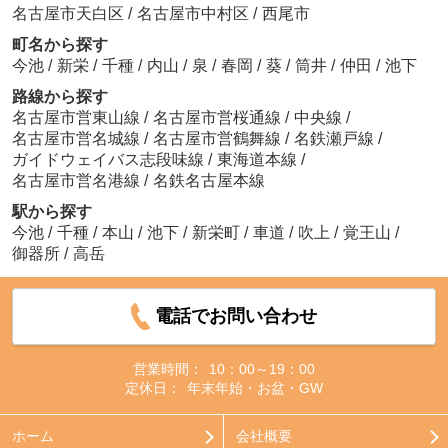
名古屋市天白区
/
名古屋市中村区
/
西尾市
町名から探す
今池
/
新栄
/
千種
/
内山
/
泉
/
春岡
/
葵
/
筒井
/
仲田
/
池下
路線から探す
名古屋市営東山線
/
名古屋市営桜通線
/
中央線
/
名古屋市営名城線
/
名古屋市営鶴舞線
/
名鉄瀬戸線
/
ガイドウェイバス志段味線
/
東海道本線
/
名古屋市営名港線
/
名鉄名古屋本線
駅から探す
今池
/
千種
/
本山
/
池下
/
新栄町
/
車道
/
吹上
/
覚王山
/
御器所
/
高岳
電話でお問い合わせ
営業時間：
10：00～19：00
定休日：
年末年始・お盆・GW
ホーム
会社概要