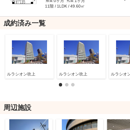
0ヶ月
1ヶ月
敷金
礼金
11階
49.60㎡
1LDK
成約済み一覧
ルラシオン吹上
ルラシオン吹上
ルラシオ
周辺施設