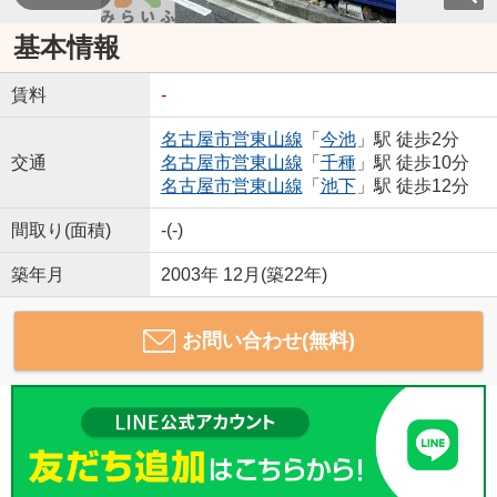
基本情報
賃料
-
名古屋市営東山線
「
今池
」駅 徒歩2分
交通
名古屋市営東山線
「
千種
」駅 徒歩10分
名古屋市営東山線
「
池下
」駅 徒歩12分
間取り(面積)
-(-)
築年月
2003年 12月(築22年)
お問い合わせ(無料)