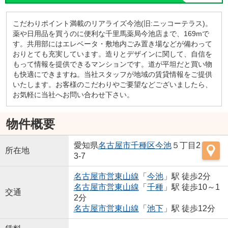
こだわりポイント満載のリアライズ今池(旧:ニッコーテラス)。
薬や日用品を買うのに便利な千里馬薬局今池店まで、169mで
す。共用部にはエレベータ・敷地内ごみ置き場などが備わって
おりとても充実しています。造りとデザインに関して、自信を
もって情報を提供できるマンションです。道が平坦だと買い物
も快適にできますね。当社スタッフが地域の賃貸情報をご提供
いたします。お客様のこだわりやご要望などございましたら、
お気軽に当社へお問い合わせ下さい。
物件概要
愛知県
名古屋市千種区
今池
５丁目2
所在地
3-7
名古屋市営東山線
「
今池
」駅 徒歩2分
名古屋市営東山線
「
千種
」駅 徒歩10～1
交通
2分
名古屋市営東山線
「
池下
」駅 徒歩12分