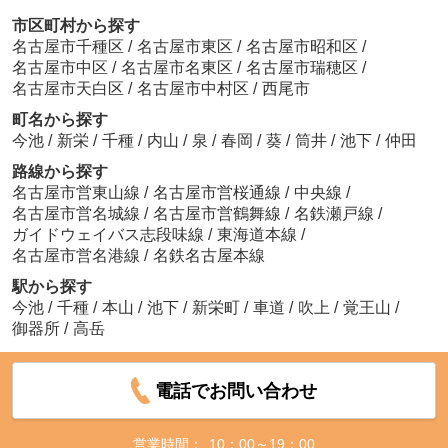
市区町村から探す
名古屋市千種区
/
名古屋市東区
/
名古屋市昭和区
/
名古屋市中区
/
名古屋市名東区
/
名古屋市瑞穂区
/
名古屋市天白区
/
名古屋市中村区
/
西尾市
町名から探す
今池
/
新栄
/
千種
/
内山
/
泉
/
春岡
/
葵
/
筒井
/
池下
/
仲田
路線から探す
名古屋市営東山線
/
名古屋市営桜通線
/
中央線
/
名古屋市営名城線
/
名古屋市営鶴舞線
/
名鉄瀬戸線
/
ガイドウェイバス志段味線
/
東海道本線
/
名古屋市営名港線
/
名鉄名古屋本線
駅から探す
今池
/
千種
/
本山
/
池下
/
新栄町
/
車道
/
吹上
/
覚王山
/
御器所
/
高岳
電話でお問い合わせ
営業時間：
10：00～19：00