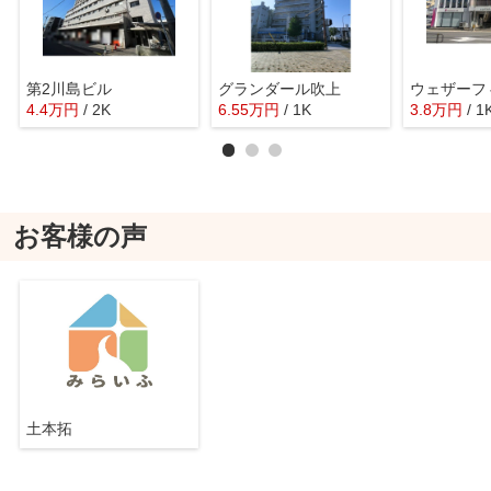
第2川島ビル
グランダール吹上
ウェザーフ
4.4
万
円
/ 2K
6.55
万
円
/ 1K
3.8
万
円
/ 1
お客様の声
土本拓