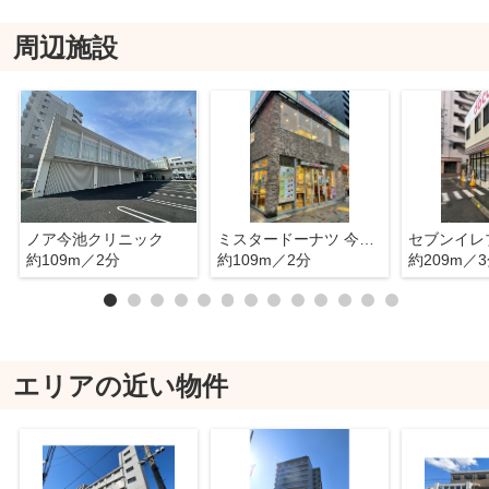
周辺施設
ノア今池クリニック
ミスタードーナツ 今池ショップ
約109m／2分
約109m／2分
約209m／
エリアの近い物件