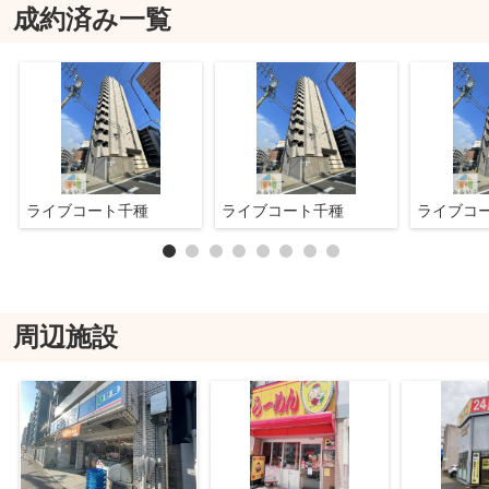
成約済み一覧
ライブコート千種
ライブコート千種
ライブコ
周辺施設