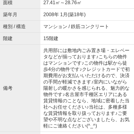
面積
27.41㎡～28.76㎡
築年月
2008年 1月(築18年)
種別 / 構造
マンション / 鉄筋コンクリート
階建
15階建
共用部には敷地内ごみ置き場・エレベー
タなどが揃っております♪こちらの物件
はマンションです♪この物件は駅から徒
歩4分の物件です♪クレジットカードで初
期費用がお支払いいただけるので、決済
の手間が軽減できます♪室内にいながら
備考
陽射しの暖かさを感じられる、魅力的な
物件です♪名古屋市千種区エリアにある
賃貸情報のことなら、地域に密着した当
社へお任せください♪当社は、多種多様
な賃貸情報を取り扱っております♪ご要
望や不明な点などございましたら、お気
軽にご連絡ください(^_^)