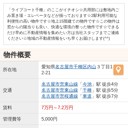
「ライブコート千種」のここがイチオシ☆共用部には敷地内ご
み置き場・エレベータなどが揃っております☆2駅利用可能な
利便性の高い物件です☆地上15階建ての物件です☆この物件は
窓からの陽当りも良い、快適な環境の整った物件です☆できる
だけ早めに不動産情報を集めたい方は当社スタッフまでご連絡
ください☆地域の不動産情報をいち早くお届けします(^^)
物件概要
愛知県
名古屋市千種区
内山
３丁目1
所在地
2-21
名古屋市営東山線
「
今池
」駅 徒歩4分
交通
名古屋市営東山線
「
千種
」駅 徒歩5分
名古屋市営桜通線
「
車道
」駅 徒歩7分
賃料
7万円～7.2万円
管理費等
5,000円