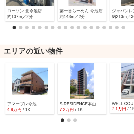
ローソン 北今池店
藤一番らーめん 今池店
約137m／2分
約143m／2分
約213m／
エリアの近い物件
WELL COU
アマーブレ今池
S-RESIDENCE本山
7.1
万
円
/ 1
4.9
万
円
/ 1K
7.2
万
円
/ 1K