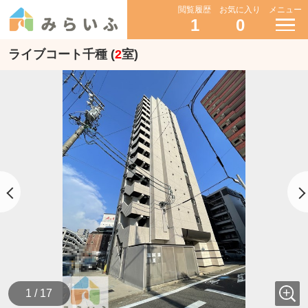
閲覧履歴
お気に入り
メニュー
1
0
ライブコート千種 (
2
室)
1 / 17