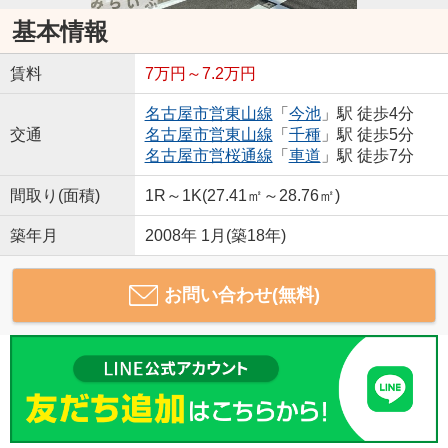
基本情報
賃料
7万円～7.2万円
名古屋市営東山線
「
今池
」駅 徒歩4分
交通
名古屋市営東山線
「
千種
」駅 徒歩5分
名古屋市営桜通線
「
車道
」駅 徒歩7分
間取り(面積)
1R～1K(27.41㎡～28.76㎡)
築年月
2008年 1月(築18年)
お問い合わせ(無料)