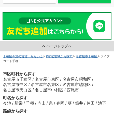
ページトップへ
千種区今池の賃貸｜みらいふ
>
(賃貸)地域から探す
>
名古屋市千種区
>
ライブ
コート千種
市区町村から探す
名古屋市千種区
/
名古屋市東区
/
名古屋市昭和区
/
名古屋市中区
/
名古屋市名東区
/
名古屋市瑞穂区
/
名古屋市天白区
/
名古屋市中村区
/
西尾市
町名から探す
今池
/
新栄
/
千種
/
内山
/
泉
/
春岡
/
葵
/
筒井
/
仲田
/
池下
路線から探す