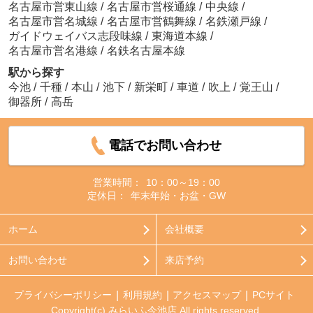
名古屋市営東山線
/
名古屋市営桜通線
/
中央線
/
名古屋市営名城線
/
名古屋市営鶴舞線
/
名鉄瀬戸線
/
ガイドウェイバス志段味線
/
東海道本線
/
名古屋市営名港線
/
名鉄名古屋本線
駅から探す
今池
/
千種
/
本山
/
池下
/
新栄町
/
車道
/
吹上
/
覚王山
/
御器所
/
高岳
電話でお問い合わせ
営業時間：
10：00～19：00
定休日：
年末年始・お盆・GW
ホーム
会社概要
お問い合わせ
来店予約
プライバシーポリシー
利用規約
アクセスマップ
PCサイト
Copyright(c) みらいふ今池店 All rights reserved.