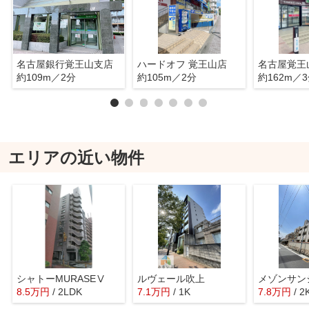
名古屋銀行覚王山支店
ハードオフ 覚王山店
名古屋覚王
約109m／2分
約105m／2分
約162m／
エリアの近い物件
シャトーMURASEⅤ
ルヴェール吹上
メゾンサン
8.5
万
円
/ 2LDK
7.1
万
円
/ 1K
7.8
万
円
/ 2