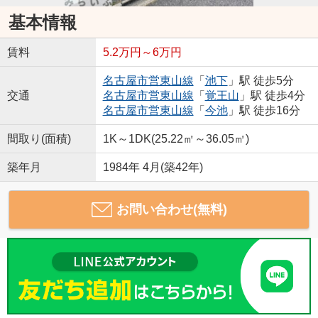
基本情報
賃料
5.2万円～6万円
名古屋市営東山線
「
池下
」駅 徒歩5分
交通
名古屋市営東山線
「
覚王山
」駅 徒歩4分
名古屋市営東山線
「
今池
」駅 徒歩16分
間取り(面積)
1K～1DK(25.22㎡～36.05㎡)
築年月
1984年 4月(築42年)
お問い合わせ(無料)