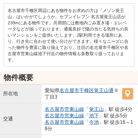
名古屋市千種区周辺にある物件をお求めの方は「メゾン覚王
山」はいかがでしょうか。セブンイレブン 名古屋覚王山店が
239mにある物件です。共用部には敷地内ごみ置き場・エレベ
ータなどが揃っております。通風良好で陽の当たる気持ちの良
いマンションをご提供いたします。2駅利用できる場所にあ
り、行き先に合わせて使い分けができます。様々なニーズに合
った物件を豊富に取り揃えており、注目の名古屋市千種区や名
古屋市営東山線池下付近の物件情報も多数取り扱っておりま
す。
物件概要
愛知県
名古屋市千種区
覚王山通
９
所在地
丁目3
名古屋市営東山線
「
覚王山
」駅 徒歩4分
名古屋市営東山線
「
池下
」駅 徒歩5分
交通
名古屋市営東山線
「
今池
」駅 徒歩16～1
8分