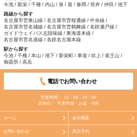
今池
/
新栄
/
千種
/
内山
/
泉
/
葵
/
春岡
/
筒井
/
仲田
/
池下
路線から探す
名古屋市営東山線
/
名古屋市営桜通線
/
中央線
/
名古屋市営名城線
/
名古屋市営鶴舞線
/
名鉄瀬戸線
/
ガイドウェイバス志段味線
/
東海道本線
/
名古屋市営名港線
/
名鉄名古屋本線
駅から探す
今池
/
千種
/
本山
/
池下
/
新栄町
/
車道
/
吹上
/
覚王山
/
御器所
/
高岳
電話でお問い合わせ
営業時間：
10：00～19：00
定休日：
年末年始・お盆・GW
ホーム
会社概要
お問い合わせ
来店予約