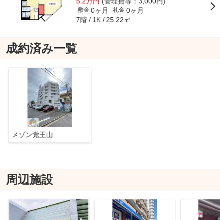
5.2万円
(管理費等：3,000円)
0ヶ月
0ヶ月
敷金
礼金
7階
25.22㎡
1K
成約済み一覧
メゾン覚王山
周辺施設