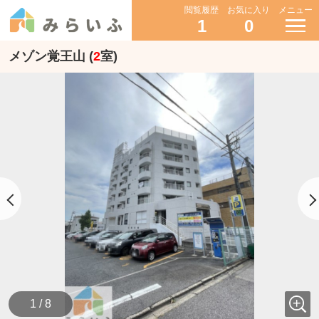
閲覧履歴
お気に入り
メニュー
1
0
メゾン覚王山 (
2
室)
1 / 8