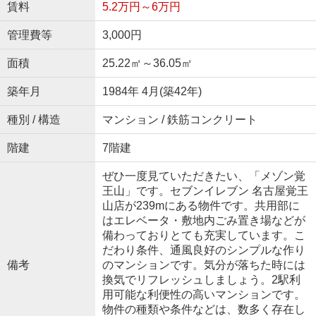
賃料
5.2万円～6万円
管理費等
3,000円
面積
25.22㎡～36.05㎡
築年月
1984年 4月(築42年)
種別 / 構造
マンション / 鉄筋コンクリート
階建
7階建
ぜひ一度見ていただきたい、「メゾン覚
王山」です。セブンイレブン 名古屋覚王
山店が239mにある物件です。共用部に
はエレベータ・敷地内ごみ置き場などが
備わっておりとても充実しています。こ
だわり条件、通風良好のシンプルな作り
備考
のマンションです。気分が落ちた時には
換気でリフレッシュしましょう。2駅利
用可能な利便性の高いマンションです。
物件の種類や条件などは、数多く存在し