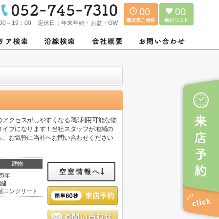
00
00
00～19：00
定休日：
年末年始・お盆・GW
のアクセスがしやすくなる2駅利用可能な物
タイプになります！当社スタッフが地域の
ら、お気軽に当社へお問い合わせください
建物
空室情報へ
25年
階建
筋コンクリート