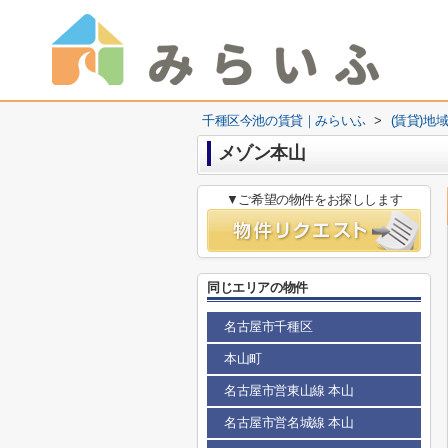
千種区今池の賃貸｜みらいふ
>
(賃貸)地
メゾン本山
▼ご希望の物件をお探しします
同じエリアの物件
名古屋市千種区
本山町
名古屋市営東山線 本山
名古屋市営名城線 本山