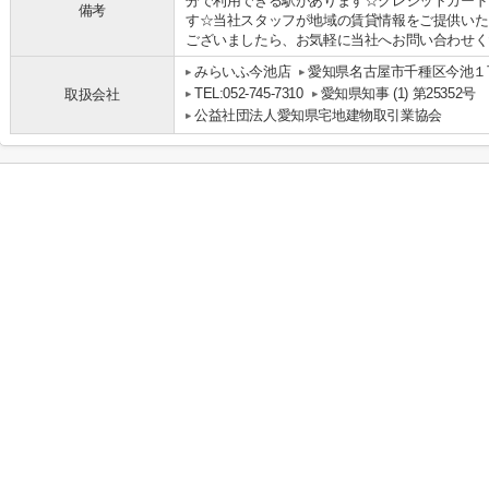
分で利用できる駅があります☆クレジットカード
備考
す☆当社スタッフが地域の賃貸情報をご提供いた
ございましたら、お気軽に当社へお問い合わせくださ
みらいふ今池店
愛知県名古屋市千種区今池１丁
TEL:052-745-7310
愛知県知事 (1) 第25352号
取扱会社
公益社団法人愛知県宅地建物取引業協会