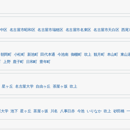
中区
名古屋市昭和区
名古屋市瑞穂区
名古屋市名東区
名古屋市天白区
西尾
朝岡町
小松町
新池町
田代本通
今池南
御棚町
吹上
観月町
本山町
東山
町
上野
鹿子町
日和町
豊年町
星ヶ丘
名古屋大学
自由ヶ丘
茶屋ヶ坂
吹上
屋大学
池下
星ヶ丘
茶屋ヶ坂
川名
八事日赤
今池
いりなか
吹上
砂田橋