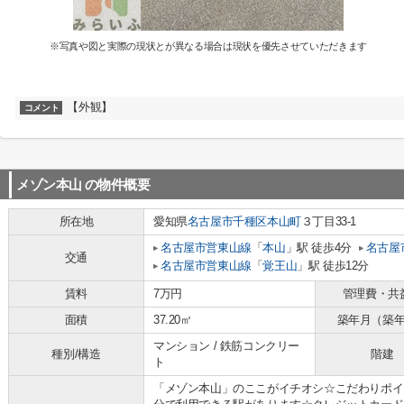
※写真や図と実際の現状とが異なる場合は現状を優先させていただきます
【外観】
コメント
メゾン本山
の物件概要
所在地
愛知県
名古屋市千種区
本山町
３丁目33-1
名古屋市営東山線
「
本山
」駅 徒歩4分
名古屋
交通
名古屋市営東山線
「
覚王山
」駅 徒歩12分
賃料
7万円
管理費・共
面積
37.20㎡
築年月（築
マンション / 鉄筋コンクリー
種別/構造
階建
ト
「メゾン本山」のここがイチオシ☆こだわりポイ