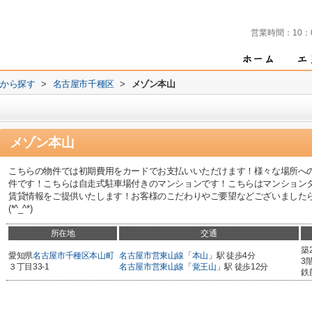
営業時間：
10：
域から探す
>
名古屋市千種区
>
メゾン本山
メゾン本山
こちらの物件では初期費用をカードでお支払いいただけます！様々な場所へ
件です！こちらは自走式駐車場付きのマンションです！こちらはマンション
賃貸情報をご提供いたします！お客様のこだわりやご要望などございました
(*^_^*)
所在地
交通
築
愛知県
名古屋市千種区
本山町
名古屋市営東山線
「
本山
」駅 徒歩4分
3
３丁目33-1
名古屋市営東山線
「
覚王山
」駅 徒歩12分
鉄