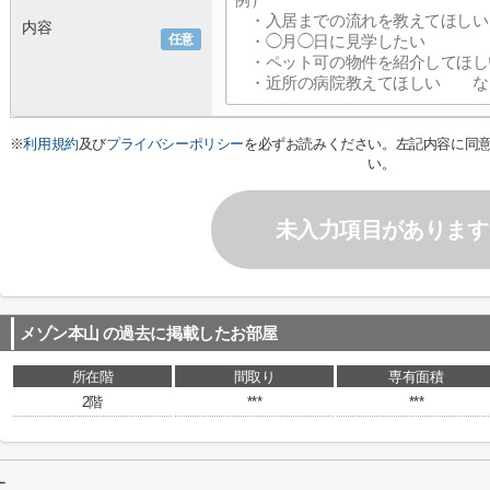
内容
任意
※
利用規約
及び
プライバシーポリシー
を必ずお読みください。左記内容に同
い。
未入力項目があります
メゾン本山
の過去に掲載したお部屋
所在階
間取り
専有面積
2階
***
***
す