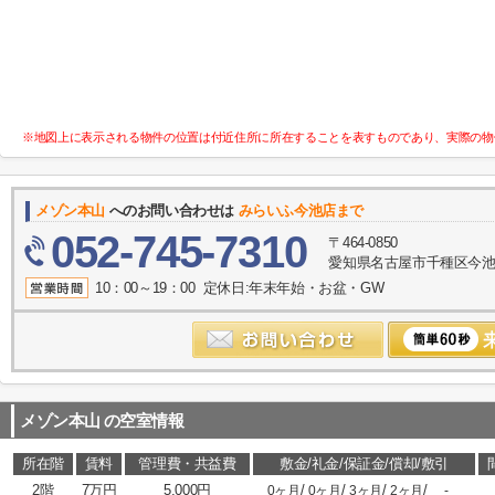
※地図上に表示される物件の位置は付近住所に所在することを表すものであり、実際の物
メゾン本山
へのお問い合わせは
みらいふ今池店まで
052-745-7310
〒464-0850
愛知県名古屋市千種区今池１
10：00～19：00 定休日:年末年始・お盆・GW
メゾン本山
の空室情報
所在階
賃料
管理費・共益費
敷金/礼金/保証金/償却/敷引
2階
7万円
5,000円
/
/
/
/
0ヶ月
0ヶ月
3ヶ月
2ヶ月
-