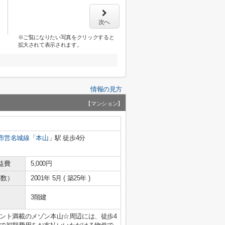
次へ
※ご覧になりたい写真をクリックすると
拡大されて表示されます。
情報の見方
【マンション】
市営名城線
「
本山
」駅 徒歩4分
益費
5,000円
年数）
2001年 5月 ( 築25年 )
3階建
ント満載のメゾン本山☆周辺には、徒歩4