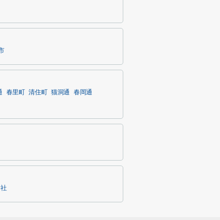
市
通
春里町
清住町
猫洞通
春岡通
一社