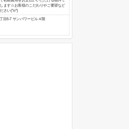
で初期費用をお支払いいただける物件で
します☆お客様のこだわりやご要望など
い(^o^)
目6-7 サンパワービル４階