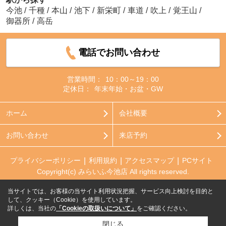
今池
/
千種
/
本山
/
池下
/
新栄町
/
車道
/
吹上
/
覚王山
/
御器所
/
高岳
電話でお問い合わせ
営業時間：
10：00～19：00
定休日：
年末年始・お盆・GW
ホーム
会社概要
お問い合わせ
来店予約
プライバシーポリシー
利用規約
アクセスマップ
PCサイト
Copyright(c) みらいふ今池店 All rights reserved.
当サイトでは、お客様の当サイト利用状況把握、サービス向上検討を目的と
して、クッキー（Cookie）を使用しています。
詳しくは、当社の
「Cookieの取扱いについて」
をご確認ください。
閉じる