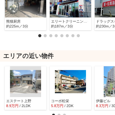
熊猫厨房
エリートクリーニング 仲田店
約225m／3分
約187m／3分
約230m／
エリアの近い物件
エステート上野
コーポ松栄
伊藤ビル
8.9
万
円
/ 2LDK
5.8
万
円
/ 2DK
8.3
万
円
/ 3