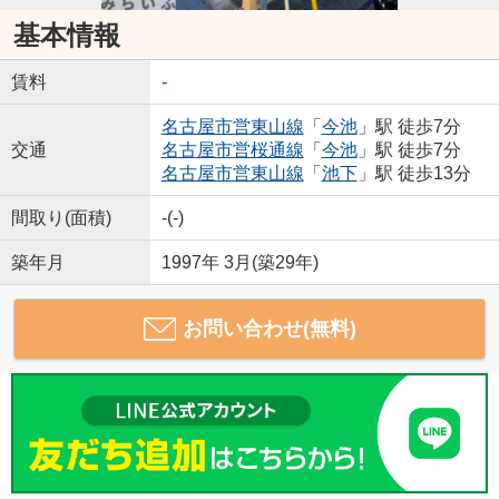
基本情報
賃料
-
名古屋市営東山線
「
今池
」駅 徒歩7分
交通
名古屋市営桜通線
「
今池
」駅 徒歩7分
名古屋市営東山線
「
池下
」駅 徒歩13分
間取り(面積)
-(-)
築年月
1997年 3月(築29年)
お問い合わせ(無料)