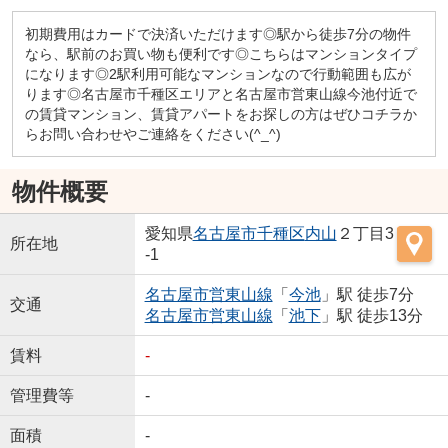
初期費用はカードで決済いただけます◎駅から徒歩7分の物件
なら、駅前のお買い物も便利です◎こちらはマンションタイプ
になります◎2駅利用可能なマンションなので行動範囲も広が
ります◎名古屋市千種区エリアと名古屋市営東山線今池付近で
の賃貸マンション、賃貸アパートをお探しの方はぜひコチラか
らお問い合わせやご連絡をください(^_^)
物件概要
愛知県
名古屋市千種区
内山
２丁目3
所在地
-1
名古屋市営東山線
「
今池
」駅 徒歩7分
交通
名古屋市営東山線
「
池下
」駅 徒歩13分
賃料
-
管理費等
-
面積
-