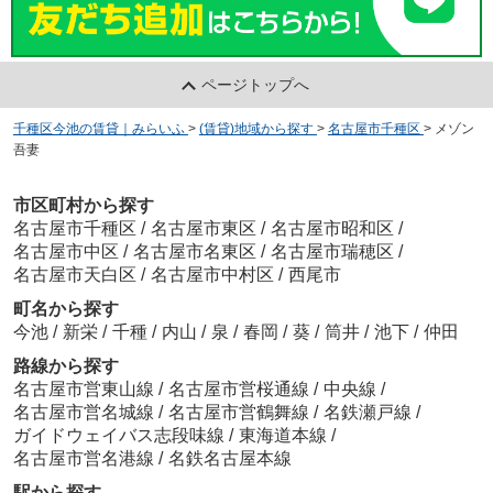
ページトップへ
千種区今池の賃貸｜みらいふ
>
(賃貸)地域から探す
>
名古屋市千種区
>
メゾン
吾妻
市区町村から探す
名古屋市千種区
/
名古屋市東区
/
名古屋市昭和区
/
名古屋市中区
/
名古屋市名東区
/
名古屋市瑞穂区
/
名古屋市天白区
/
名古屋市中村区
/
西尾市
町名から探す
今池
/
新栄
/
千種
/
内山
/
泉
/
春岡
/
葵
/
筒井
/
池下
/
仲田
路線から探す
名古屋市営東山線
/
名古屋市営桜通線
/
中央線
/
名古屋市営名城線
/
名古屋市営鶴舞線
/
名鉄瀬戸線
/
ガイドウェイバス志段味線
/
東海道本線
/
名古屋市営名港線
/
名鉄名古屋本線
駅から探す