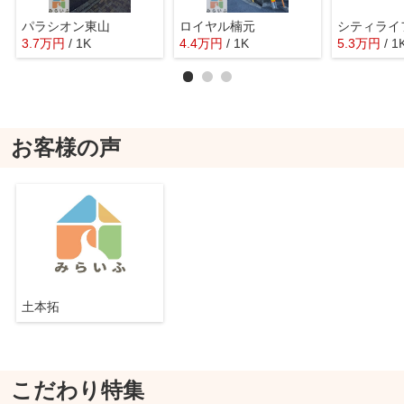
パラシオン東山
ロイヤル楠元
シティライ
3.7
万
円
/ 1K
4.4
万
円
/ 1K
5.3
万
円
/ 1
お客様の声
土本拓
こだわり特集