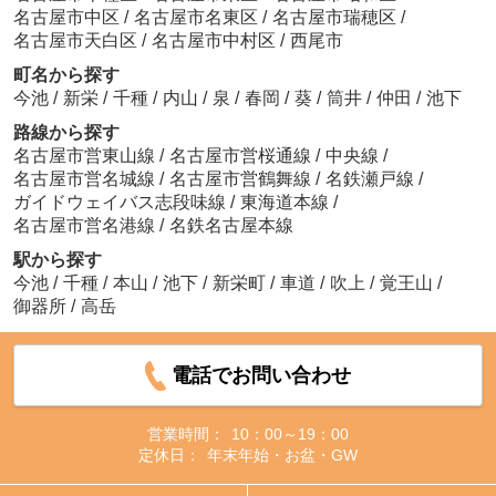
名古屋市中区
/
名古屋市名東区
/
名古屋市瑞穂区
/
名古屋市天白区
/
名古屋市中村区
/
西尾市
町名から探す
今池
/
新栄
/
千種
/
内山
/
泉
/
春岡
/
葵
/
筒井
/
仲田
/
池下
路線から探す
名古屋市営東山線
/
名古屋市営桜通線
/
中央線
/
名古屋市営名城線
/
名古屋市営鶴舞線
/
名鉄瀬戸線
/
ガイドウェイバス志段味線
/
東海道本線
/
名古屋市営名港線
/
名鉄名古屋本線
駅から探す
今池
/
千種
/
本山
/
池下
/
新栄町
/
車道
/
吹上
/
覚王山
/
御器所
/
高岳
電話でお問い合わせ
営業時間：
10：00～19：00
定休日：
年末年始・お盆・GW