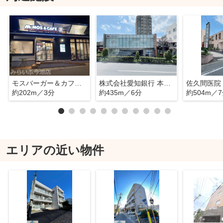
モスバーガー＆カフェ 本山四谷通店
株式会社愛知銀行 本山支店
佐久間医院
約202m／3分
約435m／6分
約504m／
エリアの近い物件