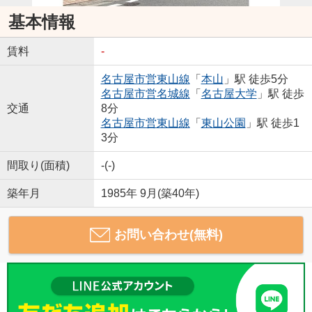
基本情報
賃料
-
名古屋市営東山線
「
本山
」駅 徒歩5分
名古屋市営名城線
「
名古屋大学
」駅 徒歩
交通
8分
名古屋市営東山線
「
東山公園
」駅 徒歩1
3分
間取り(面積)
-(-)
築年月
1985年 9月(築40年)
お問い合わせ(無料)