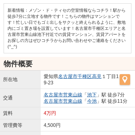
新着情報：メゾン・ド・ティセの空室情報ならコチラ！駅から
徒歩7分に立地する物件です！こちらの物件はマンションで
す！忙しい日でもゴミ出しをサクッと終えられるように、敷地
内にゴミ置き場を設置しています！名古屋市千種区エリアと名
古屋市営東山線池下付近での賃貸マンション、賃貸アパートを
お探しの方はぜひコチラからお問い合わせやご連絡をください
(^_^)
物件概要
愛知県
名古屋市千種区
高見
１丁目1
所在地
9-23
名古屋市営東山線
「
池下
」駅 徒歩7分
交通
名古屋市営東山線
「
今池
」駅 徒歩11分
賃料
4万円
管理費等
4,500円