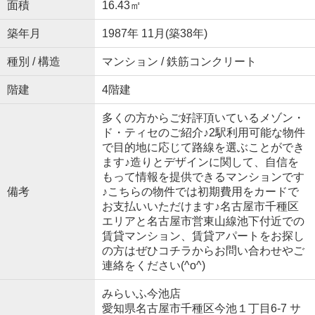
面積
16.43㎡
築年月
1987年 11月(築38年)
種別 / 構造
マンション / 鉄筋コンクリート
階建
4階建
多くの方からご好評頂いているメゾン・
ド・ティセのご紹介♪2駅利用可能な物件
で目的地に応じて路線を選ぶことができ
ます♪造りとデザインに関して、自信を
もって情報を提供できるマンションです
備考
♪こちらの物件では初期費用をカードで
お支払いいただけます♪名古屋市千種区
エリアと名古屋市営東山線池下付近での
賃貸マンション、賃貸アパートをお探し
の方はぜひコチラからお問い合わせやご
連絡をください(^o^)
みらいふ今池店
愛知県名古屋市千種区今池１丁目6-7 サ