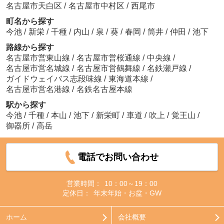
名古屋市天白区
/
名古屋市中村区
/
西尾市
町名から探す
今池
/
新栄
/
千種
/
内山
/
泉
/
葵
/
春岡
/
筒井
/
仲田
/
池下
路線から探す
名古屋市営東山線
/
名古屋市営桜通線
/
中央線
/
名古屋市営名城線
/
名古屋市営鶴舞線
/
名鉄瀬戸線
/
ガイドウェイバス志段味線
/
東海道本線
/
名古屋市営名港線
/
名鉄名古屋本線
駅から探す
今池
/
千種
/
本山
/
池下
/
新栄町
/
車道
/
吹上
/
覚王山
/
御器所
/
高岳
電話でお問い合わせ
営業時間：
10：00～19：00
定休日：
年末年始・お盆・GW
ホーム
会社概要