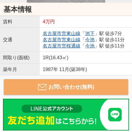
基本情報
賃料
4万円
名古屋市営東山線
「
池下
」駅 徒歩7分
交通
名古屋市営東山線
「
今池
」駅 徒歩11分
名古屋市営桜通線
「
今池
」駅 徒歩11分
間取り(面積)
1R(16.43㎡)
築年月
1987年 11月(築38年)
お問い合わせ(無料)