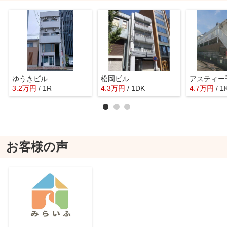
ゆうきビル
松岡ビル
アスティー
3.2
万
円
/ 1R
4.3
万
円
/ 1DK
4.7
万
円
/ 1
お客様の声