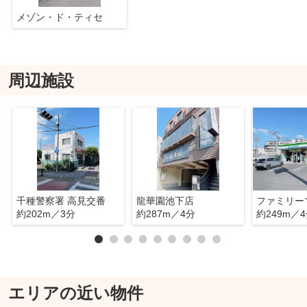
メゾン・ド・ティセ
周辺施設
千種警察署 高見交番
龍華園池下店
約202m／3分
約287m／4分
約249m／
エリアの近い物件