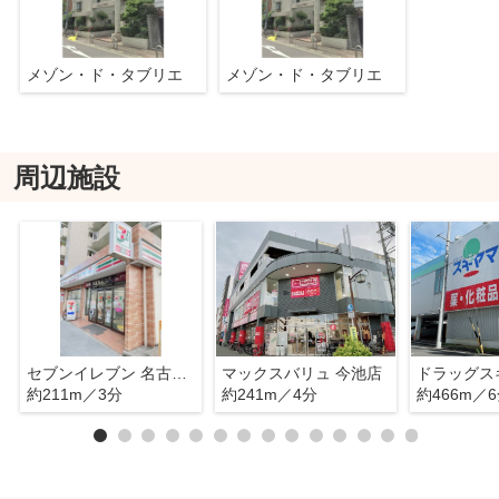
メゾン・ド・タブリエ
メゾン・ド・タブリエ
周辺施設
セブンイレブン 名古屋内山2丁目店
マックスバリュ 今池店
約211m／3分
約241m／4分
約466m／