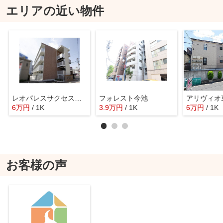
エリアの近い物件
レオパレスサクセスファクター
フォレスト今池
アリヴィオ
6
万
円
/ 1K
3.9
万
円
/ 1K
6
万
円
/ 1K
お客様の声