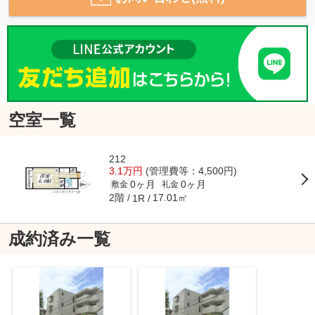
空室一覧
212
3.1万円
(管理費等：4,500円)
0ヶ月
0ヶ月
敷金
礼金
2階
17.01㎡
1R
成約済み一覧