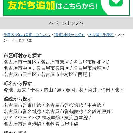
ページトップへ
千種区今池の賃貸｜みらいふ
>
(賃貸)地域から探す
>
名古屋市千種区
>
メゾ
ン・ド・タブリエ
市区町村から探す
名古屋市千種区
/
名古屋市東区
/
名古屋市昭和区
/
名古屋市中区
/
名古屋市名東区
/
名古屋市瑞穂区
/
名古屋市天白区
/
名古屋市中村区
/
西尾市
町名から探す
今池
/
新栄
/
千種
/
内山
/
泉
/
春岡
/
葵
/
筒井
/
仲田
/
池下
路線から探す
名古屋市営東山線
/
名古屋市営桜通線
/
中央線
/
名古屋市営名城線
/
名古屋市営鶴舞線
/
名鉄瀬戸線
/
ガイドウェイバス志段味線
/
東海道本線
/
名古屋市営名港線
/
名鉄名古屋本線