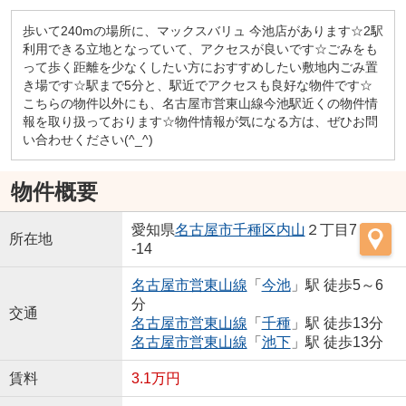
歩いて240mの場所に、マックスバリュ 今池店があります☆2駅
利用できる立地となっていて、アクセスが良いです☆ごみをも
って歩く距離を少なくしたい方におすすめしたい敷地内ごみ置
き場です☆駅まで5分と、駅近でアクセスも良好な物件です☆
こちらの物件以外にも、名古屋市営東山線今池駅近くの物件情
報を取り扱っております☆物件情報が気になる方は、ぜひお問
い合わせください(^_^)
物件概要
愛知県
名古屋市千種区
内山
２丁目7
所在地
-14
名古屋市営東山線
「
今池
」駅 徒歩5～6
分
交通
名古屋市営東山線
「
千種
」駅 徒歩13分
名古屋市営東山線
「
池下
」駅 徒歩13分
賃料
3.1万円