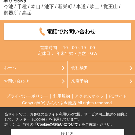
駅から探す
今池
/
千種
/
本山
/
池下
/
新栄町
/
車道
/
吹上
/
覚王山
/
御器所
/
高岳
電話でお問い合わせ
営業時間：
10：00～19：00
定休日：
年末年始・お盆・GW
ホーム
会社概要
お問い合わせ
来店予約
プライバシーポリシー
利用規約
アクセスマップ
PCサイト
Copyright(c) みらいふ今池店 All rights reserved.
当サイトでは、お客様の当サイト利用状況把握、サービス向上検討を目的と
して、クッキー（Cookie）を使用しています。
詳しくは、当社の
「Cookieの取扱いについて」
をご確認ください。
閉じる