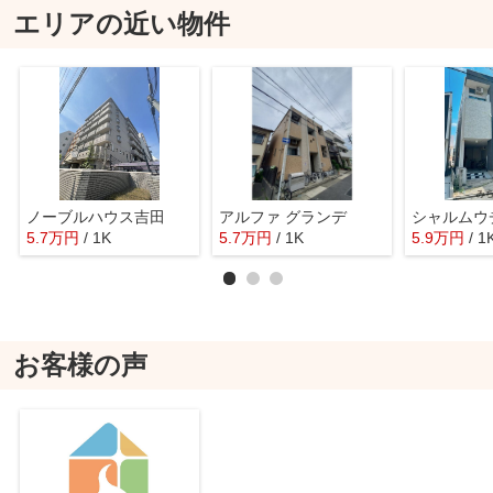
エリアの近い物件
ノーブルハウス吉田
アルファ グランデ
シャルムウ
5.7
万
円
/ 1K
5.7
万
円
/ 1K
5.9
万
円
/ 1
お客様の声