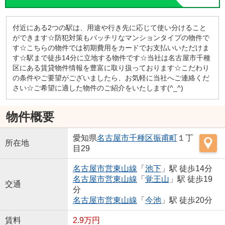
付近にある2つの駅は、用途や行き先に応じて使い分けること
ができます☆防犯対策もバッチリなマンションタイプの物件で
す☆こちらの物件では初期費用をカードでお支払いいただけま
す☆駅まで徒歩14分に立地する物件です☆当社は名古屋市千種
区にある賃貸物件情報を豊富に取り扱っております☆こだわり
の条件やご要望がございましたら、お気軽に当社へご連絡くだ
さい☆ご希望に適した物件のご紹介をいたします(^_^)
物件概要
愛知県
名古屋市千種区
振甫町
１丁
所在地
目29
名古屋市営東山線
「
池下
」駅 徒歩14分
名古屋市営東山線
「
覚王山
」駅 徒歩19
交通
分
名古屋市営東山線
「
今池
」駅 徒歩20分
賃料
2.9万円