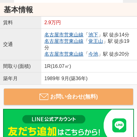
基本情報
賃料
2.9万円
名古屋市営東山線
「
池下
」駅 徒歩14分
名古屋市営東山線
「
覚王山
」駅 徒歩19
交通
分
名古屋市営東山線
「
今池
」駅 徒歩20分
間取り(面積)
1R(16.07㎡)
築年月
1989年 9月(築36年)
お問い合わせ(無料)