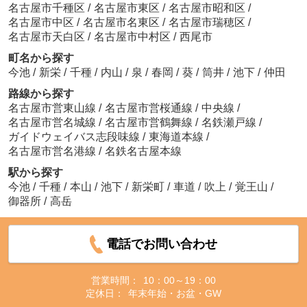
名古屋市千種区
/
名古屋市東区
/
名古屋市昭和区
/
名古屋市中区
/
名古屋市名東区
/
名古屋市瑞穂区
/
名古屋市天白区
/
名古屋市中村区
/
西尾市
町名から探す
今池
/
新栄
/
千種
/
内山
/
泉
/
春岡
/
葵
/
筒井
/
池下
/
仲田
路線から探す
名古屋市営東山線
/
名古屋市営桜通線
/
中央線
/
名古屋市営名城線
/
名古屋市営鶴舞線
/
名鉄瀬戸線
/
ガイドウェイバス志段味線
/
東海道本線
/
名古屋市営名港線
/
名鉄名古屋本線
駅から探す
今池
/
千種
/
本山
/
池下
/
新栄町
/
車道
/
吹上
/
覚王山
/
御器所
/
高岳
電話でお問い合わせ
営業時間：
10：00～19：00
定休日：
年末年始・お盆・GW