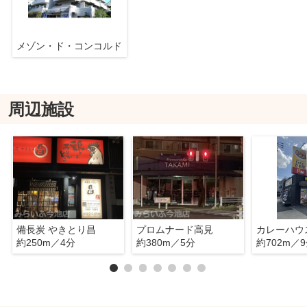
メゾン・ド・コンコルド
周辺施設
備長炭 やきとり昌
プロムナード高見
約250m／4分
約380m／5分
約702m／