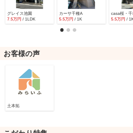
グレイス池園
カーサ千種A
casa桜・
7.5
万
円
/ 1LDK
5.5
万
円
/ 1K
5.5
万
円
/ 1
お客様の声
土本拓