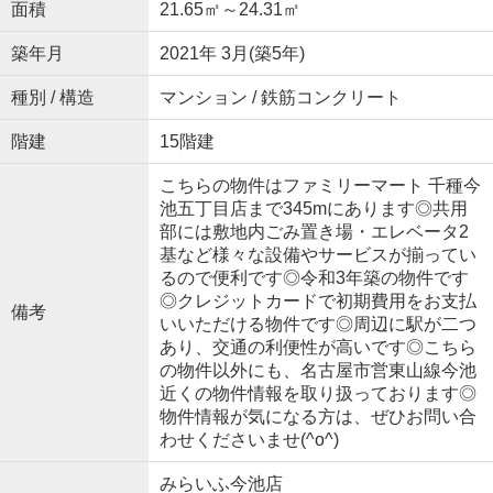
面積
21.65㎡～24.31㎡
築年月
2021年 3月(築5年)
種別 / 構造
マンション / 鉄筋コンクリート
階建
15階建
こちらの物件はファミリーマート 千種今
池五丁目店まで345mにあります◎共用
部には敷地内ごみ置き場・エレベータ2
基など様々な設備やサービスが揃ってい
るので便利です◎令和3年築の物件です
◎クレジットカードで初期費用をお支払
備考
いいただける物件です◎周辺に駅が二つ
あり、交通の利便性が高いです◎こちら
の物件以外にも、名古屋市営東山線今池
近くの物件情報を取り扱っております◎
物件情報が気になる方は、ぜひお問い合
わせくださいませ(^o^)
みらいふ今池店