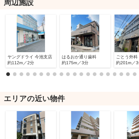
周辺施設
ヤングドライ 今池支店
はるおか通り歯科
ごとう外科
約112m／2分
約175m／3分
約201m／
エリアの近い物件