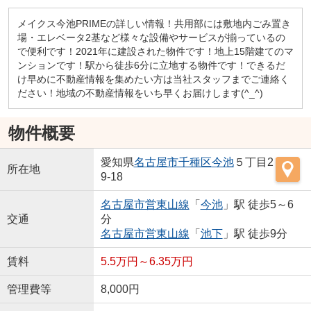
メイクス今池PRIMEの詳しい情報！共用部には敷地内ごみ置き
場・エレベータ2基など様々な設備やサービスが揃っているの
で便利です！2021年に建設された物件です！地上15階建てのマ
ンションです！駅から徒歩6分に立地する物件です！できるだ
け早めに不動産情報を集めたい方は当社スタッフまでご連絡く
ださい！地域の不動産情報をいち早くお届けします(^_^)
物件概要
愛知県
名古屋市千種区
今池
５丁目2
所在地
9-18
名古屋市営東山線
「
今池
」駅 徒歩5～6
交通
分
名古屋市営東山線
「
池下
」駅 徒歩9分
賃料
5.5万円～6.35万円
管理費等
8,000円