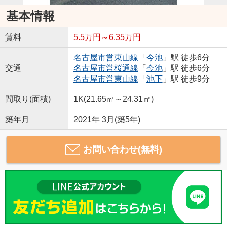
基本情報
賃料
5.5万円～6.35万円
名古屋市営東山線
「
今池
」駅 徒歩6分
交通
名古屋市営桜通線
「
今池
」駅 徒歩6分
名古屋市営東山線
「
池下
」駅 徒歩9分
間取り(面積)
1K(21.65㎡～24.31㎡)
築年月
2021年 3月(築5年)
お問い合わせ(無料)