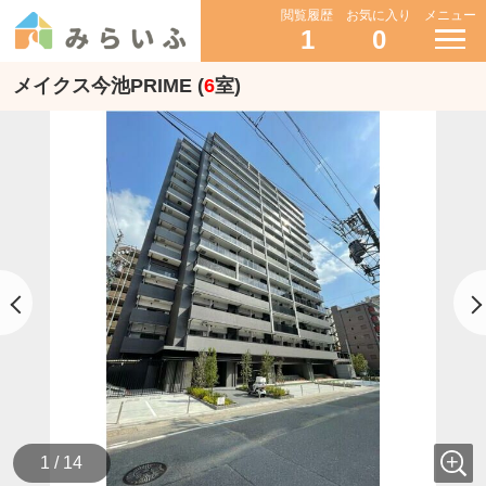
閲覧履歴
お気に入り
メニュー
1
0
メイクス今池PRIME (
6
室)
1 / 14