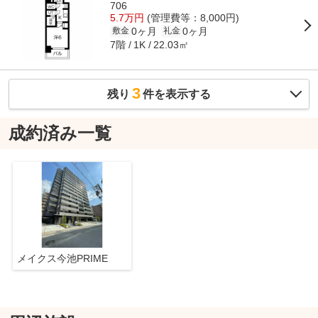
706
5.7万円
(管理費等：8,000円)
0ヶ月
0ヶ月
敷金
礼金
7階
22.03㎡
1K
3
残り
件を表示する
成約済み一覧
メイクス今池PRIME