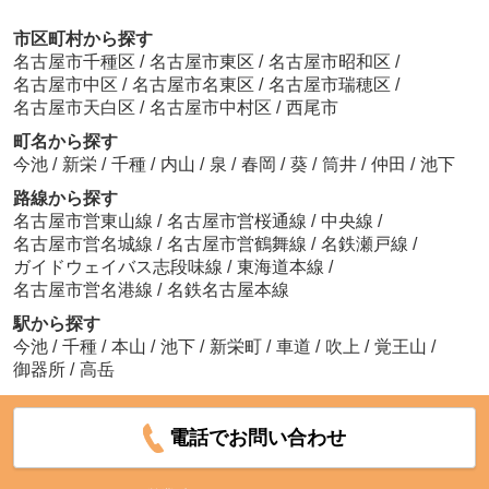
市区町村から探す
名古屋市千種区
/
名古屋市東区
/
名古屋市昭和区
/
名古屋市中区
/
名古屋市名東区
/
名古屋市瑞穂区
/
名古屋市天白区
/
名古屋市中村区
/
西尾市
町名から探す
今池
/
新栄
/
千種
/
内山
/
泉
/
春岡
/
葵
/
筒井
/
仲田
/
池下
路線から探す
名古屋市営東山線
/
名古屋市営桜通線
/
中央線
/
名古屋市営名城線
/
名古屋市営鶴舞線
/
名鉄瀬戸線
/
ガイドウェイバス志段味線
/
東海道本線
/
名古屋市営名港線
/
名鉄名古屋本線
駅から探す
今池
/
千種
/
本山
/
池下
/
新栄町
/
車道
/
吹上
/
覚王山
/
御器所
/
高岳
電話でお問い合わせ