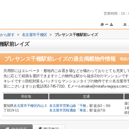
営業時間：
10：
域から探す
>
名古屋市千種区
>
プレサンス千種駅前レイズ
種駅前レイズ
プレサンス千種駅前レイズ
の過去掲載物件情報
現況
共用部にはエレベータ・敷地内ごみ置き場などが備わっておりとても充実し
先に応じて経路を選択できます☆この物件は駅から徒歩2分のマンションです
キレイです☆防犯対策もバッチリなマンションタイプの物件です☆名古屋市
富にございます☆お電話052-745-7310、Eメールimaike@miraifu-nagoya
所在地
交通
築
愛知県
名古屋市千種区
内山
３
名古屋市営東山線
「
千種
」駅 徒歩2～3分
1
丁目19-11
名古屋市営桜通線
「
車道
」駅 徒歩7分
鉄