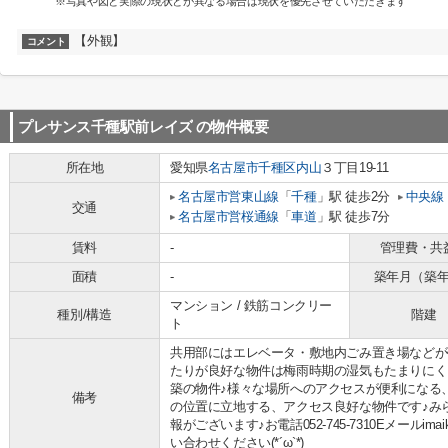
※写真や図と実際の現状とが異なる場合は現状を優先させていただきます
【外観】
コメント
プレサンス千種駅前レイズ
の物件概要
所在地
愛知県
名古屋市千種区
内山
３丁目19-11
名古屋市営東山線
「
千種
」駅 徒歩2分
中央線
交通
名古屋市営桜通線
「
車道
」駅 徒歩7分
賃料
-
管理費・共
面積
-
築年月（築
マンション / 鉄筋コンクリー
種別/構造
階建
ト
共用部にはエレベータ・敷地内ごみ置き場などが
たりが良好な物件は梅雨時期の湿気もたまりにく
築の物件♪様々な場所へのアクセスが便利になる、
備考
の位置に立地する、アクセス良好な物件です♪み
報がございます♪お電話052-745-7310Eメールimaik
い合わせください(*´ω`*)