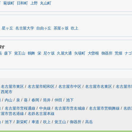
町
菊坂町
日和町
上野
丸山町
星ヶ丘
名古屋大学
自由ヶ丘
茶屋ヶ坂
吹上
探す
岳
森下
覚王山
鶴舞
栄
尼ケ坂
久屋大通
矢場町
大曽根
御器所
荒畑
ナゴ
名古屋市東区
/
名古屋市昭和区
/
名古屋市中区
/
名古屋市名東区
/
名古屋市
西尾市
種
/
内山
/
泉
/
葵
/
春岡
/
筒井
/
仲田
/
池下
線
/
名古屋市営桜通線
/
中央線
/
名古屋市営名城線
/
名古屋市営鶴舞線
/
名鉄
古屋市営名港線
/
名鉄名古屋本線
山
/
池下
/
新栄町
/
車道
/
吹上
/
覚王山
/
御器所
/
高岳