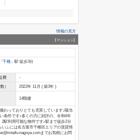
情報の見方
【マンション】
「
千種
」駅 徒歩3分
益費
-
年数）
2022年 11月 ( 築3年 )
14階建
備わっておりとても充実しています♪陽当
い条件です♪多くの方に好評の、令和4年
2駅利用可能な物件です♪駅まで徒歩2分
らいふには名古屋市千種区エリアの賃貸情
e@miraifu-nagoya.comまでお気軽にお問