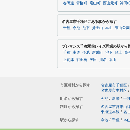
春岡通
青柳町
唐山町
西山元町
神田
名古屋市千種区にある駅から探す
千種
今池
池下
覚王山
本山
東山公園
プレサンス千種駅前レイズ周辺の駅から
千種
車道
今池
新栄町
池下
吹上
高
上前津
砂田橋
矢田
川名
本山
市区町村から探す
名古屋市千種区
/
名古屋市中村区
/
町名から探す
今池
/
新栄
/
千
路線から探す
名古屋市営東山
東海道本線
/
名
駅から探す
今池
/
千種
/
本