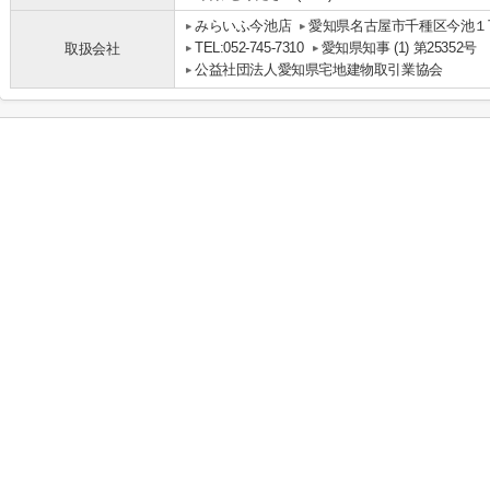
みらいふ今池店
愛知県名古屋市千種区今池１丁
TEL:052-745-7310
愛知県知事 (1) 第25352号
取扱会社
公益社団法人愛知県宅地建物取引業協会