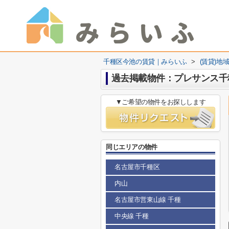
千種区今池の賃貸｜みらいふ
>
(賃貸)地
過去掲載物件：プレサンス千
▼ご希望の物件をお探しします
同じエリアの物件
名古屋市千種区
内山
名古屋市営東山線 千種
中央線 千種