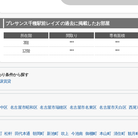
プレサンス千種駅前レイズ
の過去に掲載したお部屋
所在階
間取り
専有面積
3階
***
***
12階
***
***
わり条件から探す
譲賃貸
中区
名古屋市昭和区
名古屋市瑞穂区
名古屋市名東区
名古屋市天白区
西尾
町
松軒
田代本通
朝岡町
新池町
吹上
今池南
御棚町
本山町
清住町
観月