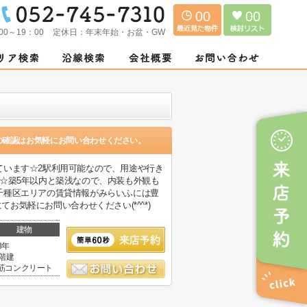
00
00
00～19：00
定休日：
年末年始・お盆・GW
の確認はお気軽にお問い合わせください。
ています☆2駅利用可能なので、用途や行き
☆築5年以内と築浅なので、内装も外観も
千種区エリアの賃貸情報がみらいふには豊
.comにてお気軽にお問い合わせください(*^^*)
建物
3年
4階建
筋コンクリート