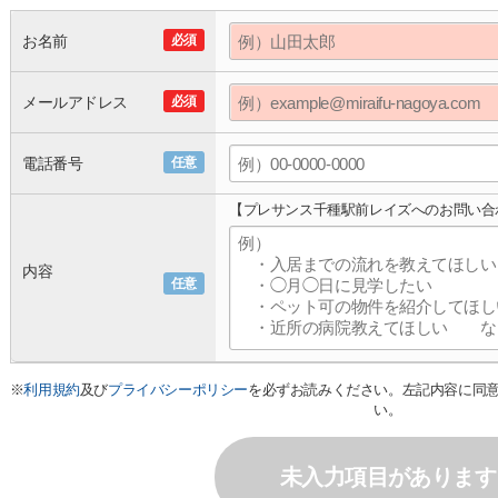
お名前
必須
メールアドレス
必須
電話番号
任意
【プレサンス千種駅前レイズへのお問い合
内容
任意
※
利用規約
及び
プライバシーポリシー
を必ずお読みください。左記内容に同
い。
未入力項目があります