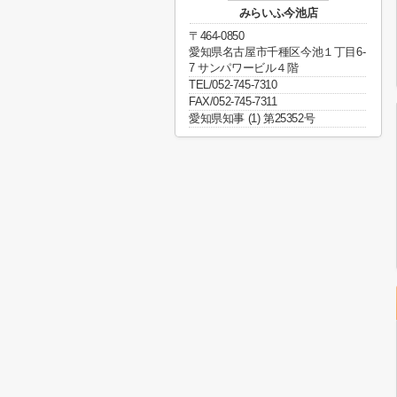
みらいふ今池店
〒464-0850
愛知県名古屋市千種区今池１丁目6-
7 サンパワービル４階
TEL/052-745-7310
FAX/052-745-7311
愛知県知事 (1) 第25352号