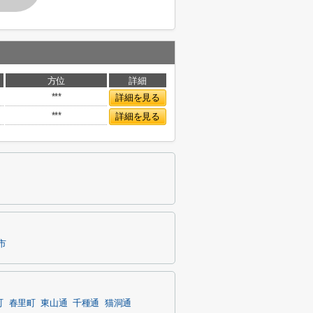
方位
詳細
***
詳細を見る
***
詳細を見る
市
町
春里町
東山通
千種通
猫洞通