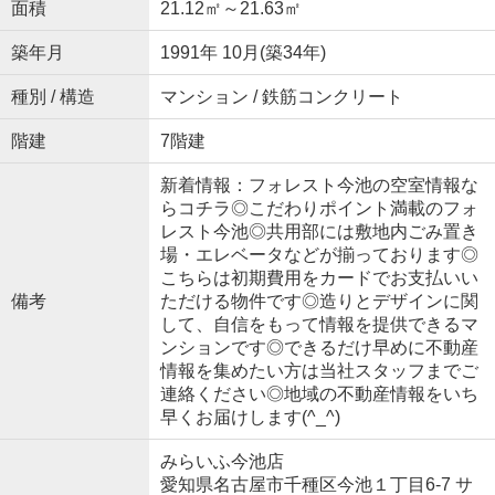
面積
21.12㎡～21.63㎡
築年月
1991年 10月(築34年)
種別 / 構造
マンション / 鉄筋コンクリート
階建
7階建
新着情報：フォレスト今池の空室情報な
らコチラ◎こだわりポイント満載のフォ
レスト今池◎共用部には敷地内ごみ置き
場・エレベータなどが揃っております◎
こちらは初期費用をカードでお支払いい
備考
ただける物件です◎造りとデザインに関
して、自信をもって情報を提供できるマ
ンションです◎できるだけ早めに不動産
情報を集めたい方は当社スタッフまでご
連絡ください◎地域の不動産情報をいち
早くお届けします(^_^)
みらいふ今池店
愛知県名古屋市千種区今池１丁目6-7 サ