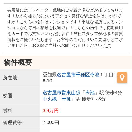
共用部にはエレベータ・敷地内ごみ置き場などが揃っておりま
す！駅から徒歩3分というアクセス良好な駅近物件はいかがで
すか！こちらの物件はマンションです！平坦な場所にあるマン
ションなら毎日の移動も快適です！こちらの物件では初期費用
をカードでお支払いいただけます！当社スタッフが地域の賃貸
情報をご提供いたします！お客様のこだわりやご要望などござ
いましたら、お気軽に当社へお問い合わせください(^_^)
物件概要
愛知県
名古屋市千種区
今池
１丁目1
所在地
6-10
名古屋市営東山線
「
今池
」駅 徒歩3分
交通
中央線
「
千種
」駅 徒歩7～8分
賃料
3.9万円
管理費等
7,000円