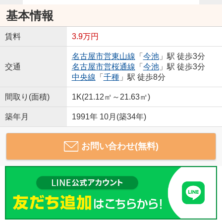
基本情報
賃料
3.9万円
名古屋市営東山線
「
今池
」駅 徒歩3分
交通
名古屋市営桜通線
「
今池
」駅 徒歩3分
中央線
「
千種
」駅 徒歩8分
間取り(面積)
1K(21.12㎡～21.63㎡)
築年月
1991年 10月(築34年)
お問い合わせ(無料)