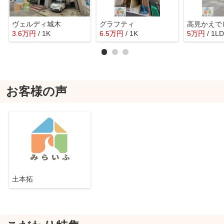
ヴェルディ城木
グラフティ
高見かえで
3.6
万
円
/ 1K
6.5
万
円
/ 1K
5
万
円
/ 1L
お客様の声
土本拓