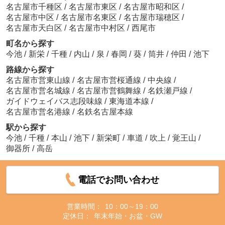
名古屋市千種区
/
名古屋市東区
/
名古屋市昭和区
/
名古屋市中区
/
名古屋市名東区
/
名古屋市瑞穂区
/
名古屋市天白区
/
名古屋市中村区
/
西尾市
町名から探す
今池
/
新栄
/
千種
/
内山
/
泉
/
春岡
/
葵
/
筒井
/
仲田
/
池下
路線から探す
名古屋市営東山線
/
名古屋市営桜通線
/
中央線
/
名古屋市営名城線
/
名古屋市営鶴舞線
/
名鉄瀬戸線
/
ガイドウェイバス志段味線
/
東海道本線
/
名古屋市営名港線
/
名鉄名古屋本線
駅から探す
今池
/
千種
/
本山
/
池下
/
新栄町
/
車道
/
吹上
/
覚王山
/
御器所
/
高岳
電話でお問い合わせ
営業時間：
10：00～19：00
定休日：
年末年始・お盆・GW