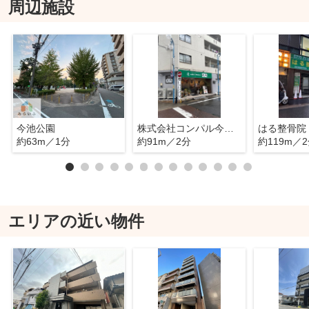
周辺施設
今池公園
株式会社コンパル今池店
はる整骨院
約63m／1分
約91m／2分
約119m／
エリアの近い物件