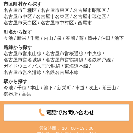
市区町村から探す
名古屋市千種区
/
名古屋市東区
/
名古屋市昭和区
/
名古屋市中区
/
名古屋市名東区
/
名古屋市瑞穂区
/
名古屋市天白区
/
名古屋市中村区
/
西尾市
町名から探す
今池
/
新栄
/
千種
/
内山
/
泉
/
春岡
/
葵
/
筒井
/
仲田
/
池下
路線から探す
名古屋市営東山線
/
名古屋市営桜通線
/
中央線
/
名古屋市営名城線
/
名古屋市営鶴舞線
/
名鉄瀬戸線
/
ガイドウェイバス志段味線
/
東海道本線
/
名古屋市営名港線
/
名鉄名古屋本線
駅から探す
今池
/
千種
/
本山
/
池下
/
新栄町
/
車道
/
吹上
/
覚王山
/
御器所
/
高岳
電話でお問い合わせ
営業時間：
10：00～19：00