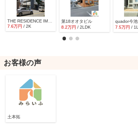
THE RESIDENCE IMAIKE NORTH
第18オオタビル
quador今池
7.6
万
円
/ 2K
8.2
万
円
/ 2LDK
7.5
万
円
/ 1
お客様の声
土本拓