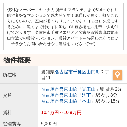
便利なスーパー「ヤマナカ 覚王山フランテ」まで316mです！
眺望良好なマンションで魅力的です！風通しが良く、熱がこも
りにくいので、室内が暑くなりにくいです！ゴミ出しを楽にす
るために、遠くまで行かずに済むゴミ置き場を共用部に供え付
けております！名古屋市千種区エリアと名古屋市営東山線覚王
山付近での賃貸マンション、賃貸アパートをお探しの方はぜひ
コチラからお問い合わせやご連絡をください(^o^)
物件概要
愛知県
名古屋市千種区
山門町
２丁
所在地
目11
名古屋市営東山線
「
覚王山
」駅 徒歩2分
交通
名古屋市営東山線
「
池下
」駅 徒歩8分
名古屋市営東山線
「
本山
」駅 徒歩15分
賃料
10.4万円～10.9万円
管理費等
5,000円