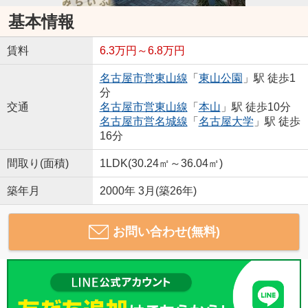
基本情報
賃料
6.3万円～6.8万円
名古屋市営東山線
「
東山公園
」駅 徒歩1
分
交通
名古屋市営東山線
「
本山
」駅 徒歩10分
名古屋市営名城線
「
名古屋大学
」駅 徒歩
16分
間取り(面積)
1LDK(30.24㎡～36.04㎡)
築年月
2000年 3月(築26年)
お問い合わせ(無料)