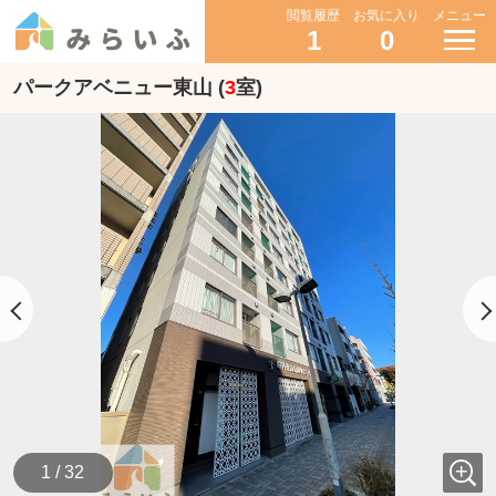
閲覧履歴
お気に入り
メニュー
1
0
パークアベニュー東山 (
3
室)
1 / 32