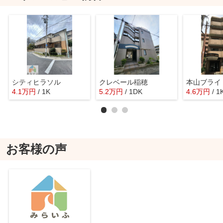
シティヒラソル
クレベール稲穂
4.1
万
円
/ 1K
5.2
万
円
/ 1DK
4.6
万
円
/ 1
お客様の声