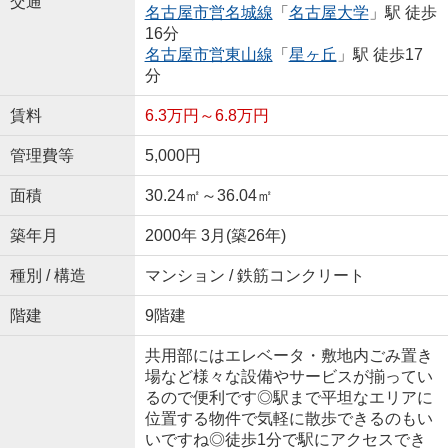
交通
名古屋市営名城線
「
名古屋大学
」駅 徒歩
16分
名古屋市営東山線
「
星ヶ丘
」駅 徒歩17
分
賃料
6.3万円～6.8万円
管理費等
5,000円
面積
30.24㎡～36.04㎡
築年月
2000年 3月(築26年)
種別 / 構造
マンション / 鉄筋コンクリート
階建
9階建
共用部にはエレベータ・敷地内ごみ置き
場など様々な設備やサービスが揃ってい
るので便利です◎駅まで平坦なエリアに
位置する物件で気軽に散歩できるのもい
いですね◎徒歩1分で駅にアクセスでき