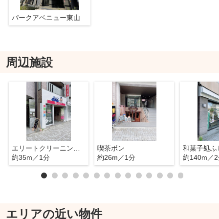
パークアベニュー東山
周辺施設
エリートクリーニング 東山店
喫茶ボン
和菓子処ふ
約35m／1分
約26m／1分
約140m／
エリアの近い物件