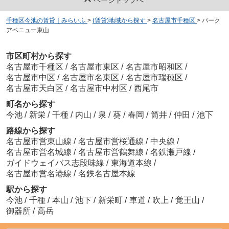
千種区今池の賃貸｜みらいふ
>
(賃貸)地域から探す
>
名古屋市千種区
>
パーク
アベニュー東山
市区町村から探す
名古屋市千種区
/
名古屋市東区
/
名古屋市昭和区
/
名古屋市中区
/
名古屋市名東区
/
名古屋市瑞穂区
/
名古屋市天白区
/
名古屋市中村区
/
西尾市
町名から探す
今池
/
新栄
/
千種
/
内山
/
泉
/
葵
/
春岡
/
筒井
/
仲田
/
池下
路線から探す
名古屋市営東山線
/
名古屋市営桜通線
/
中央線
/
名古屋市営名城線
/
名古屋市営鶴舞線
/
名鉄瀬戸線
/
ガイドウェイバス志段味線
/
東海道本線
/
名古屋市営名港線
/
名鉄名古屋本線
駅から探す
今池
/
千種
/
本山
/
池下
/
新栄町
/
車道
/
吹上
/
覚王山
/
御器所
/
高岳