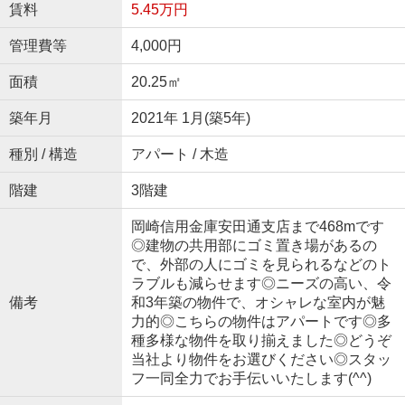
賃料
5.45万円
管理費等
4,000円
面積
20.25㎡
築年月
2021年 1月(築5年)
種別 / 構造
アパート / 木造
階建
3階建
岡崎信用金庫安田通支店まで468mです
◎建物の共用部にゴミ置き場があるの
で、外部の人にゴミを見られるなどのト
ラブルも減らせます◎ニーズの高い、令
備考
和3年築の物件で、オシャレな室内が魅
力的◎こちらの物件はアパートです◎多
種多様な物件を取り揃えました◎どうぞ
当社より物件をお選びください◎スタッ
フ一同全力でお手伝いいたします(^^)