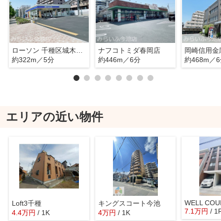
ローソン 千種区城木町店
ナフコトミダ春岡店
約322m／5分
約446m／6分
約468m／
エリアの近い物件
WELL COU
Loft3千種
キングスコート今池
7.1
万
円
/ 1
4.4
万
円
/ 1K
4
万
円
/ 1K