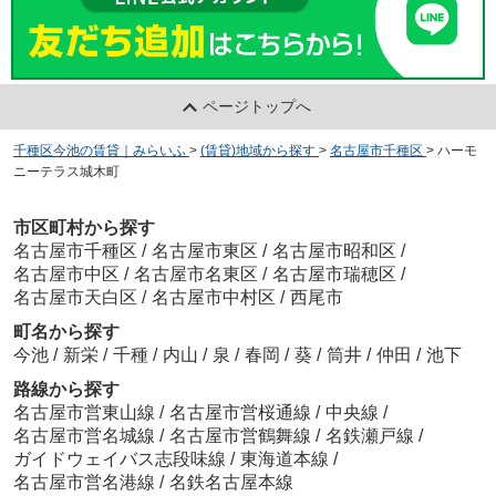
ページトップへ
千種区今池の賃貸｜みらいふ
>
(賃貸)地域から探す
>
名古屋市千種区
>
ハーモ
ニーテラス城木町
市区町村から探す
名古屋市千種区
/
名古屋市東区
/
名古屋市昭和区
/
名古屋市中区
/
名古屋市名東区
/
名古屋市瑞穂区
/
名古屋市天白区
/
名古屋市中村区
/
西尾市
町名から探す
今池
/
新栄
/
千種
/
内山
/
泉
/
春岡
/
葵
/
筒井
/
仲田
/
池下
路線から探す
名古屋市営東山線
/
名古屋市営桜通線
/
中央線
/
名古屋市営名城線
/
名古屋市営鶴舞線
/
名鉄瀬戸線
/
ガイドウェイバス志段味線
/
東海道本線
/
名古屋市営名港線
/
名鉄名古屋本線