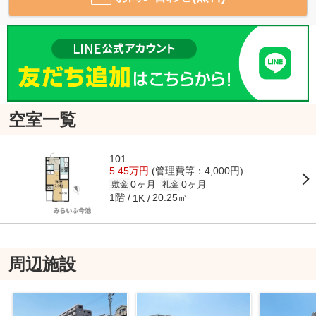
空室一覧
101
5.45万円
(管理費等：4,000円)
0ヶ月
0ヶ月
敷金
礼金
1階
20.25㎡
1K
周辺施設