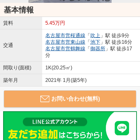
基本情報
賃料
5.45万円
名古屋市営桜通線
「
吹上
」駅 徒歩9分
名古屋市営東山線
「
池下
」駅 徒歩16分
交通
名古屋市営鶴舞線
「
御器所
」駅 徒歩17
分
間取り(面積)
1K(20.25㎡)
築年月
2021年 1月(築5年)
お問い合わせ(無料)