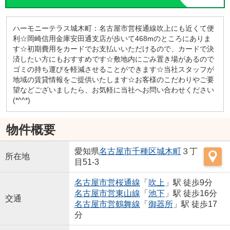
ハーモニーテラス城木町：名古屋市営桜通線吹上にも近くて便
利☆岡崎信用金庫安田通支店が歩いて468mのところにありま
す☆初期費用をカードでお支払いいただけるので、カードで決
済したい方にもおすすめです☆敷地内にごみ置き場があるので
ゴミの持ち運びを軽減させることができます☆当社スタッフが
地域の賃貸情報をご提供いたします☆お客様のこだわりやご要
望などございましたら、お気軽に当社へお問い合わせください
(*^^*)
物件概要
愛知県
名古屋市千種区
城木町
３丁
所在地
目51-3
名古屋市営桜通線
「
吹上
」駅 徒歩9分
名古屋市営東山線
「
池下
」駅 徒歩16分
交通
名古屋市営鶴舞線
「
御器所
」駅 徒歩17
分