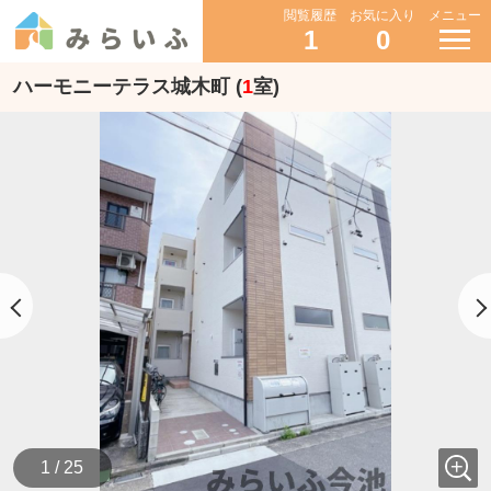
閲覧履歴
お気に入り
メニュー
1
0
ハーモニーテラス城木町 (
1
室)
1 / 25