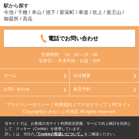
駅から探す
今池
/
千種
/
本山
/
池下
/
新栄町
/
車道
/
吹上
/
覚王山
/
御器所
/
高岳
電話でお問い合わせ
営業時間：
10：00～19：00
定休日：
年末年始・お盆・GW
ホーム
会社概要
お問い合わせ
来店予約
プライバシーポリシー
利用規約
アクセスマップ
PCサイト
Copyright(c) みらいふ今池店 All rights reserved.
当サイトでは、お客様の当サイト利用状況把握、サービス向上検討を目的と
して、クッキー（Cookie）を使用しています。
詳しくは、当社の
「Cookieの取扱いについて」
をご確認ください。