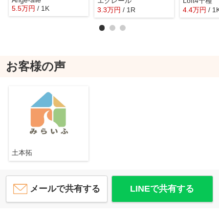
Ange-aile
エクレール
Loft4千種
5.5
万
円
/ 1K
3.3
万
円
/ 1R
4.4
万
円
/ 1
お客様の声
土本拓
メールで共有する
LINEで共有する