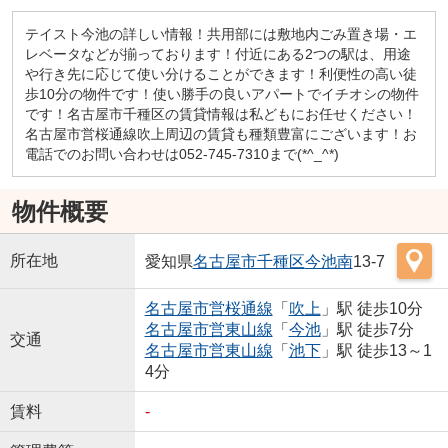
テイスト今池の詳しい情報！共用部には敷地内ごみ置き場・エ
レベータなどが揃っております！付近にある2つの駅は、用途
や行き先に応じて使い分けることができます！利便性の高い徒
歩10分の物件です！使い勝手の良いアパートでイチオシの物件
です！名古屋市千種区の賃貸情報は私どもにお任せください！
名古屋市営桜通線吹上周辺の賃貸も種類豊富にございます！お
電話でのお問い合わせは052-745-7310まで(*^_^*)
物件概要
所在地
愛知県
名古屋市千種区
今池南
13-7
名古屋市営桜通線
「
吹上
」駅 徒歩10分
名古屋市営東山線
「
今池
」駅 徒歩7分
交通
名古屋市営東山線
「
池下
」駅 徒歩13～1
4分
賃料
-