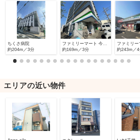
ちくさ病院
ファミリーマート 今池南店
約204m／3分
約169m／3分
約243m／
エリアの近い物件