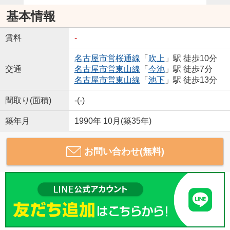
基本情報
賃料
-
名古屋市営桜通線
「
吹上
」駅 徒歩10分
交通
名古屋市営東山線
「
今池
」駅 徒歩7分
名古屋市営東山線
「
池下
」駅 徒歩13分
間取り(面積)
-(-)
築年月
1990年 10月(築35年)
お問い合わせ(無料)