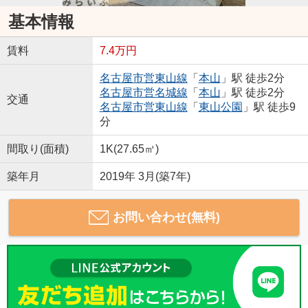
基本情報
賃料
7.4万円
名古屋市営東山線
「
本山
」駅 徒歩2分
名古屋市営名城線
「
本山
」駅 徒歩2分
交通
名古屋市営東山線
「
東山公園
」駅 徒歩9
分
間取り(面積)
1K(27.65㎡)
築年月
2019年 3月(築7年)
お問い合わせ(無料)