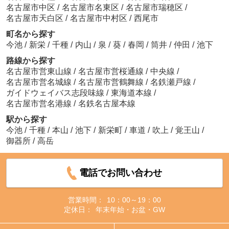
名古屋市中区
/
名古屋市名東区
/
名古屋市瑞穂区
/
名古屋市天白区
/
名古屋市中村区
/
西尾市
町名から探す
今池
/
新栄
/
千種
/
内山
/
泉
/
葵
/
春岡
/
筒井
/
仲田
/
池下
路線から探す
名古屋市営東山線
/
名古屋市営桜通線
/
中央線
/
名古屋市営名城線
/
名古屋市営鶴舞線
/
名鉄瀬戸線
/
ガイドウェイバス志段味線
/
東海道本線
/
名古屋市営名港線
/
名鉄名古屋本線
駅から探す
今池
/
千種
/
本山
/
池下
/
新栄町
/
車道
/
吹上
/
覚王山
/
御器所
/
高岳
電話でお問い合わせ
営業時間：
10：00～19：00
定休日：
年末年始・お盆・GW