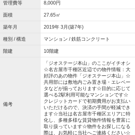
管理費等
8,000円
面積
27.65㎡
築年月
2019年 3月(築7年)
種別 / 構造
マンション / 鉄筋コンクリート
階建
10階建
「ジオステージ本山」のここがイチオシ
☆名古屋市千種区近辺での物件情報：大
好評のあの物件「ジオステージ本山」☆
共用部には敷地内ごみ置き場・エレベー
タなどが揃っております☆目的に応じて
選べる2駅利用可能なマンションです☆
クレジットカードで初期費用がお支払い
備考
いただけるので、決済の手間が軽減でき
ます☆当社は名古屋市千種区エリアに特
化し、多種多様な賃貸物件情報を豊富に
取り扱っています☆物件をお探しになる
際は、お気軽に当社へご連絡ください☆