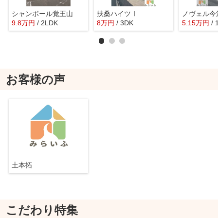
シャンボール覚王山
扶桑ハイツⅠ
ノヴェル今
9.8
万
円
/ 2LDK
8
万
円
/ 3DK
5.15
万
円
/ 
お客様の声
土本拓
こだわり特集