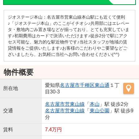
ジオステージ本山：名古屋市営東山線本山駅にも近くて便利
♪「ジオステージ本山」のここがイチオシ♪共用部にはエレベー
タ・敷地内ごみ置き場などが揃っており、とても充実していま
す♪初期費用はカードで決済いただけます♪徒歩2分で駅にアク
セス可能な、魅力的な駅近物件です♪当社スタッフが地域の賃
貸情報をご提供いたします♪お客様のこだわりやご要望などご
ざいましたら、お気軽に当社へお問い合わせください(^^)
物件概要
愛知県
名古屋市千種区
東山通
１丁
所在地
目30-3
名古屋市営東山線
「
本山
」駅 徒歩2分
交通
名古屋市営東山線
「
東山公園
」駅 徒歩9
分
賃料
7.4万円