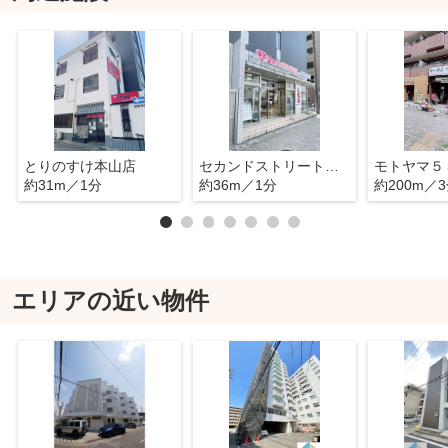
とりのすけ本山店
セカンドストリート本山買取専門店
モトヤマ５
約31m／1分
約36m／1分
約200m／
エリアの近い物件