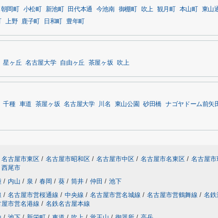
朝岡町
小松町
新池町
田代本通
今池南
御棚町
吹上
観月町
本山町
東山
町
上野
鹿子町
日和町
豊年町
星ヶ丘
名古屋大学
自由ヶ丘
茶屋ヶ坂
吹上
千種
車道
茶屋ヶ坂
名古屋大学
川名
東山公園
砂田橋
ナゴヤドーム前矢
名古屋市東区
/
名古屋市昭和区
/
名古屋市中区
/
名古屋市名東区
/
名古屋市
西尾市
種
/
内山
/
泉
/
春岡
/
葵
/
筒井
/
仲田
/
池下
線
/
名古屋市営桜通線
/
中央線
/
名古屋市営名城線
/
名古屋市営鶴舞線
/
名鉄
古屋市営名港線
/
名鉄名古屋本線
山
/
池下
/
新栄町
/
車道
/
吹上
/
覚王山
/
御器所
/
高岳