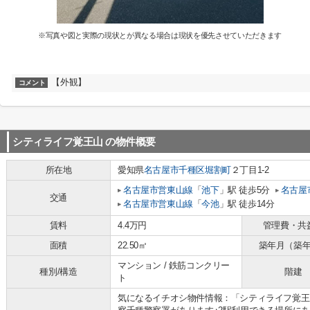
※写真や図と実際の現状とが異なる場合は現状を優先させていただきます
【外観】
コメント
シティライフ覚王山
の物件概要
所在地
愛知県
名古屋市千種区
堀割町
２丁目1-2
名古屋市営東山線
「
池下
」駅 徒歩5分
名古屋
交通
名古屋市営東山線
「
今池
」駅 徒歩14分
賃料
4.4万円
管理費・共
面積
22.50㎡
築年月（築
マンション / 鉄筋コンクリー
種別/構造
階建
ト
気になるイチオシ物件情報：「シティライフ覚王山