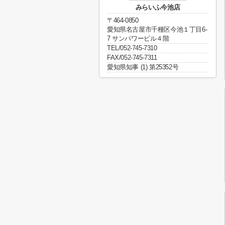
みらいふ今池店
〒464-0850
愛知県名古屋市千種区今池１丁目6-
7 サンパワービル４階
TEL/052-745-7310
FAX/052-745-7311
愛知県知事 (1) 第25352号