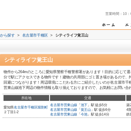
営業時間：
10：
域から探す
>
名古屋市千種区
>
シティライフ覚王山
シティライフ覚王山
物件から264mのところに愛知県警察千種警察署があります！目的に応じて選
分で駅にアクセスできる物件です！建物の共用部にゴミ置き場があるので、
回避につながります！周辺環境にこだわる方にご紹介したいのが名古屋市千
営東山線池下周辺の物件情報も取り揃えておりますので、お気軽にお問い合わせく
所在地
交通
名古屋市営東山線
「
池下
」駅 徒歩5分
築
愛知県
名古屋市千種区
堀割町
名古屋市営東山線
「
覚王山
」駅 徒歩6分
4
２丁目1-2
名古屋市営東山線
「
今池
」駅 徒歩14分
鉄