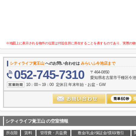
※地図上に表示される物件の位置は付近住所に所在することを表すものであり、実際の物
シティライフ覚王山
へのお問い合わせは
みらいふ今池店まで
052-745-7310
〒464-0850
愛知県名古屋市千種区今池１
10：00～19：00 定休日:年末年始・お盆・GW
シティライフ覚王山
の空室情報
所在階
賃料
管理費・共益費
敷金/礼金/保証金/償却/敷引