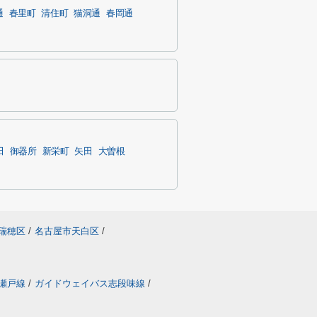
通
春里町
清住町
猫洞通
春岡通
田
御器所
新栄町
矢田
大曽根
瑞穂区
/
名古屋市天白区
/
瀬戸線
/
ガイドウェイバス志段味線
/