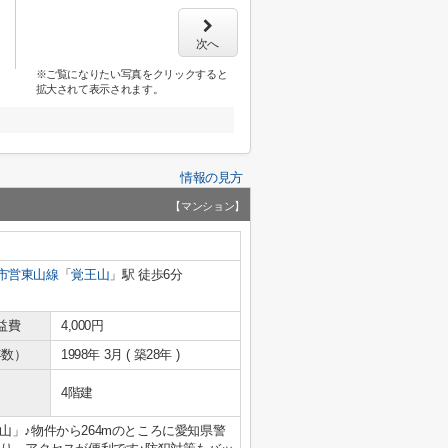
次へ
※ご覧になりたい写真をクリックすると
拡大されて表示されます。
情報の見方
【マンション】
市営東山線
「
覚王山
」駅 徒歩6分
益費
4,000円
年数）
1998年 3月 ( 築28年 )
4階建
」♪物件から264mのところに愛知県警