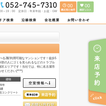
00
00
00～19：00
定休日：
年末年始・お盆・GW
べる2駅利用可能なマンションです！徒歩5
外部の人にゴミを見られるなどのトラブル
種区エリアです！当社では、特に名古屋市
ださい(*^^*)
建物
空室情報へ
28年
階建
筋コンクリート