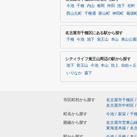
今池
千種
内山
春岡
仲田
池下
松軒
西山元町
千種通
唐山町
神田町
菊坂
名古屋市千種区にある駅から探す
千種
今池
池下
覚王山
本山
東山公園
シティライフ覚王山周辺の駅から探す
池下
覚王山
今池
本山
吹上
自由ヶ丘
いりなか
森下
市区町村から探す
名古屋市千種区
/
名古屋市中村区
/
町名から探す
今池
/
新栄
/
千
路線から探す
名古屋市営東山
東海道本線
/
名
駅から探す
今池
/
千種
/
本