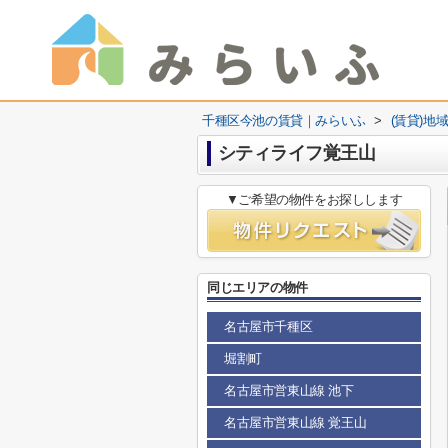
千種区今池の賃貸｜みらいふ
>
(賃貸)地
シティライフ覚王山
▼ご希望の物件をお探しします
同じエリアの物件
名古屋市千種区
堀割町
名古屋市営東山線 池下
名古屋市営東山線 覚王山