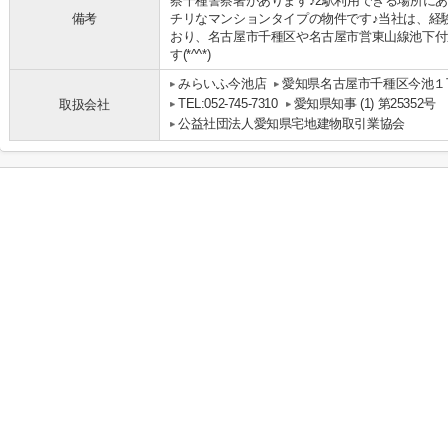
察千種警察署があります♪2駅利用できる場所に
備考
チリなマンションタイプの物件です♪当社は、経
おり、名古屋市千種区や名古屋市営東山線池下付
す(*^^*)
みらいふ今池店
愛知県名古屋市千種区今池１丁
TEL:052-745-7310
愛知県知事 (1) 第25352号
取扱会社
公益社団法人愛知県宅地建物取引業協会