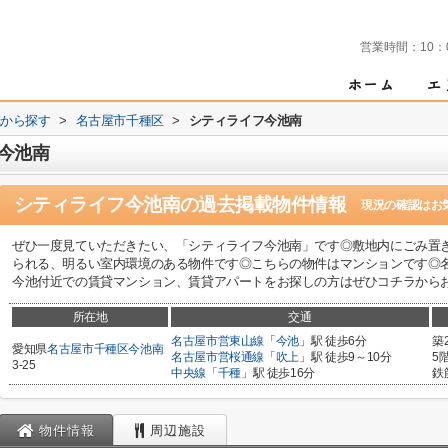
営業時間：
10：
域から探す
>
名古屋市千種区
>
シティライフ今池南
今池南
シティライフ今池南
の過去掲載物件情報
現況の確認はお
ぜひ一度見ていただきたい、「シティライフ今池南」です◎敷地内にごみ置
られる、明るい室内環境のある物件です◎こちらの物件はマンションです◎
今池付近での賃貸マンション、賃貸アパートをお探しの方はぜひコチラからお問
所在地
交通
名古屋市営東山線
「
今池
」駅 徒歩6分
築
愛知県
名古屋市千種区
今池南
名古屋市営桜通線
「
吹上
」駅 徒歩9～10分
5
3-25
中央線
「
千種
」駅 徒歩16分
鉄
物件情報
周辺施設