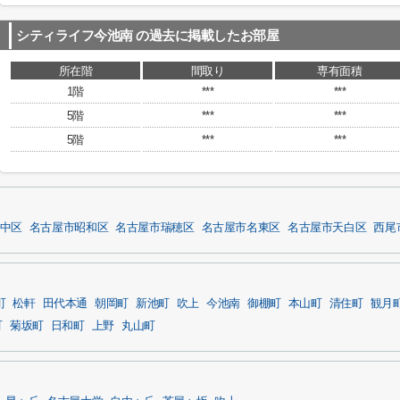
シティライフ今池南
の過去に掲載したお部屋
所在階
間取り
専有面積
1階
***
***
5階
***
***
5階
***
***
中区
名古屋市昭和区
名古屋市瑞穂区
名古屋市名東区
名古屋市天白区
西尾
町
松軒
田代本通
朝岡町
新池町
吹上
今池南
御棚町
本山町
清住町
観月
町
菊坂町
日和町
上野
丸山町