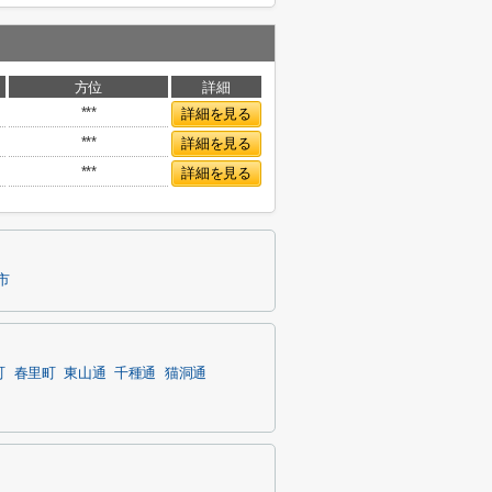
方位
詳細
***
詳細を見る
***
詳細を見る
***
詳細を見る
市
町
春里町
東山通
千種通
猫洞通