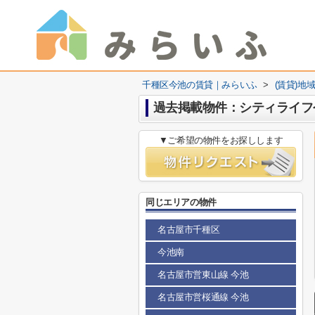
千種区今池の賃貸｜みらいふ
>
(賃貸)地
過去掲載物件：シティライフ
▼ご希望の物件をお探しします
同じエリアの物件
名古屋市千種区
今池南
名古屋市営東山線 今池
名古屋市営桜通線 今池