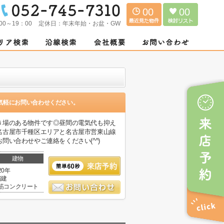
00
00
00～19：00
定休日：
年末年始・お盆・GW
気軽にお問い合わせください。
き場のある物件です◎昼間の電気代も抑え
名古屋市千種区エリアと名古屋市営東山線
い合わせやご連絡をください(^^)
建物
20年
階建
筋コンクリート