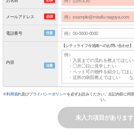
お名前
必須
メールアドレス
必須
電話番号
任意
【シティライフ今池南へのお問い合わせ】
内容
任意
※
利用規約
及び
プライバシーポリシー
を必ずお読みください。左記内容に同
い。
未入力項目があります