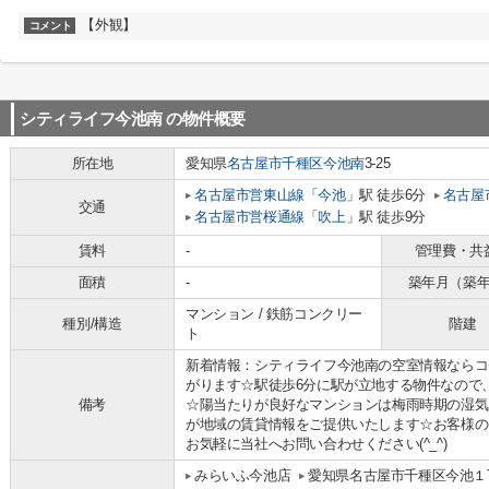
【外観】
コメント
シティライフ今池南
の物件概要
所在地
愛知県
名古屋市千種区
今池南
3-25
名古屋市営東山線
「
今池
」駅 徒歩6分
名古屋
交通
名古屋市営桜通線
「
吹上
」駅 徒歩9分
賃料
-
管理費・共
面積
-
築年月（築
マンション / 鉄筋コンクリー
種別/構造
階建
ト
新着情報：シティライフ今池南の空室情報ならコ
がります☆駅徒歩6分に駅が立地する物件なので
備考
☆陽当たりが良好なマンションは梅雨時期の湿気
が地域の賃貸情報をご提供いたします☆お客様の
お気軽に当社へお問い合わせください(^_^)
みらいふ今池店
愛知県名古屋市千種区今池１丁