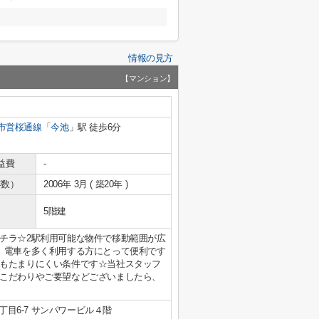
情報の見方
【マンション】
市営桜通線
「
今池
」駅 徒歩6分
益費
-
年数）
2006年 3月 ( 築20年 )
5階建
チラ☆2駅利用可能な物件で移動範囲が広
、電車を多く利用する方にとって便利です
もたまりにくい条件です☆当社スタッフ
こだわりやご要望などございましたら、
目6-7 サンパワービル４階