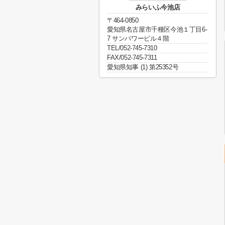
みらいふ今池店
〒464-0850
愛知県名古屋市千種区今池１丁目6-
7 サンパワービル４階
TEL/052-745-7310
FAX/052-745-7311
愛知県知事 (1) 第25352号