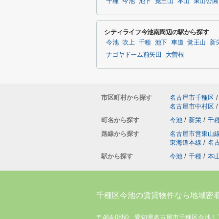
千種
今池
池下
覚王山
本山
東山公園
シティライフ今池南周辺の駅から探す
今池
吹上
千種
池下
車道
覚王山
新
ナゴヤドーム前矢田
大曽根
市区町村から探す
名古屋市千種区
/
名古屋市中村区
/
町名から探す
今池
/
新栄
/
千
路線から探す
名古屋市営東山
東海道本線
/
名
駅から探す
今池
/
千種
/
本
千種区今池の賃貸物件なら地域密
〒464-0850 愛知県名古屋市千種区今池１