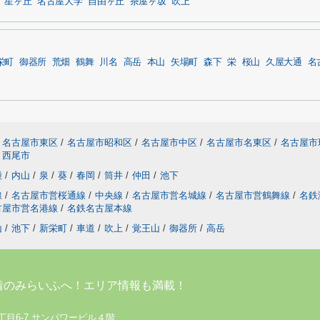
星ヶ丘
名古屋大学
自由ヶ丘
茶屋ヶ坂
吹上
栄町
御器所
荒畑
鶴舞
川名
高岳
本山
矢場町
森下
栄
桜山
久屋大通
名
名古屋市東区
/
名古屋市昭和区
/
名古屋市中区
/
名古屋市名東区
/
名古屋市
西尾市
種
/
内山
/
泉
/
葵
/
春岡
/
筒井
/
仲田
/
池下
線
/
名古屋市営桜通線
/
中央線
/
名古屋市営名城線
/
名古屋市営鶴舞線
/
名鉄
古屋市営名港線
/
名鉄名古屋本線
山
/
池下
/
新栄町
/
車道
/
吹上
/
覚王山
/
御器所
/
高岳
着のみらいふへ！エリア情報も満載！
丁目6-7 サンパワービル４階