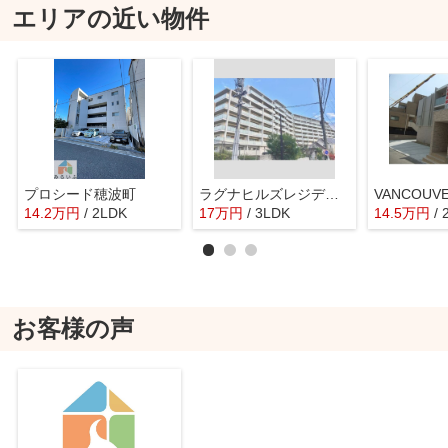
エリアの近い物件
プロシード穂波町
ラグナヒルズレジデンスシティ
14.2
万
円
/ 2LDK
17
万
円
/ 3LDK
14.5
万
円
/
お客様の声