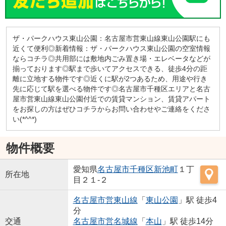
ザ・パークハウス東山公園：名古屋市営東山線東山公園駅にも
近くて便利◎新着情報：ザ・パークハウス東山公園の空室情報
ならコチラ◎共用部には敷地内ごみ置き場・エレベータなどが
揃っております◎駅まで歩いてアクセスできる、徒歩4分の距
離に立地する物件です◎近くに駅が2つあるため、用途や行き
先に応じて駅を選べる物件です◎名古屋市千種区エリアと名古
屋市営東山線東山公園付近での賃貸マンション、賃貸アパート
をお探しの方はぜひコチラからお問い合わせやご連絡をくださ
い(*^^*)
物件概要
愛知県
名古屋市千種区
新池町
１丁
所在地
目２１-２
名古屋市営東山線
「
東山公園
」駅 徒歩4
分
交通
名古屋市営名城線
「
本山
」駅 徒歩14分