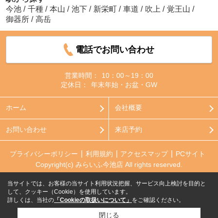
今池
/
千種
/
本山
/
池下
/
新栄町
/
車道
/
吹上
/
覚王山
/
御器所
/
高岳
電話でお問い合わせ
営業時間：
10：00～19：00
定休日：
年末年始・お盆・GW
ホーム
会社概要
お問い合わせ
来店予約
プライバシーポリシー
利用規約
アクセスマップ
PCサイト
Copyright(c) みらいふ今池店 All rights reserved.
当サイトでは、お客様の当サイト利用状況把握、サービス向上検討を目的と
して、クッキー（Cookie）を使用しています。
詳しくは、当社の
「Cookieの取扱いについて」
をご確認ください。
閉じる