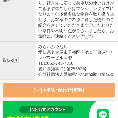
備考
り、行き先に応じて乗車駅の使い分けが
できます◎こちらはマンションタイプに
なります◎多種多様な物件を取り扱う当
社は、お客様のご希望に適した物件のご
紹介をさせていただきます◎こだわりた
い条件や不明な点がございましたら、お
気軽にご連絡ください(*^_^*)
みらいふ今池店
愛知県名古屋市千種区今池１丁目6-7 サ
ンパワービル４階
取扱会社
TEL:052-745-7310
愛知県知事 (1) 第25352号
公益社団法人愛知県宅地建物取引業協会
お問い合わせ(無料)