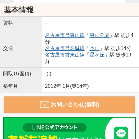
基本情報
賃料
-
名古屋市営東山線
「
東山公園
」駅 徒歩4
分
交通
名古屋市営名城線
「
本山
」駅 徒歩14分
名古屋市営東山線
「
星ヶ丘
」駅 徒歩19
分
間取り(面積)
-(-)
築年月
2012年 1月(築14年)
お問い合わせ(無料)