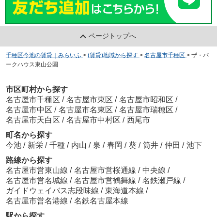
ページトップへ
千種区今池の賃貸｜みらいふ
>
(賃貸)地域から探す
>
名古屋市千種区
>
ザ・パ
ークハウス東山公園
市区町村から探す
名古屋市千種区
/
名古屋市東区
/
名古屋市昭和区
/
名古屋市中区
/
名古屋市名東区
/
名古屋市瑞穂区
/
名古屋市天白区
/
名古屋市中村区
/
西尾市
町名から探す
今池
/
新栄
/
千種
/
内山
/
泉
/
春岡
/
葵
/
筒井
/
仲田
/
池下
路線から探す
名古屋市営東山線
/
名古屋市営桜通線
/
中央線
/
名古屋市営名城線
/
名古屋市営鶴舞線
/
名鉄瀬戸線
/
ガイドウェイバス志段味線
/
東海道本線
/
名古屋市営名港線
/
名鉄名古屋本線
駅から探す