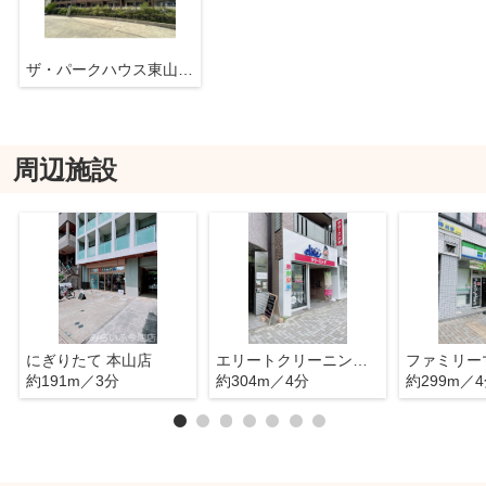
ザ・パークハウス東山公園
周辺施設
にぎりたて 本山店
エリートクリーニング 東山店
約191m／3分
約304m／4分
約299m／