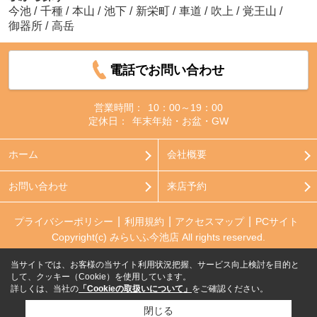
今池
/
千種
/
本山
/
池下
/
新栄町
/
車道
/
吹上
/
覚王山
/
御器所
/
高岳
電話でお問い合わせ
営業時間：
10：00～19：00
定休日：
年末年始・お盆・GW
ホーム
会社概要
お問い合わせ
来店予約
プライバシーポリシー
利用規約
アクセスマップ
PCサイト
Copyright(c) みらいふ今池店 All rights reserved.
当サイトでは、お客様の当サイト利用状況把握、サービス向上検討を目的と
して、クッキー（Cookie）を使用しています。
詳しくは、当社の
「Cookieの取扱いについて」
をご確認ください。
閉じる