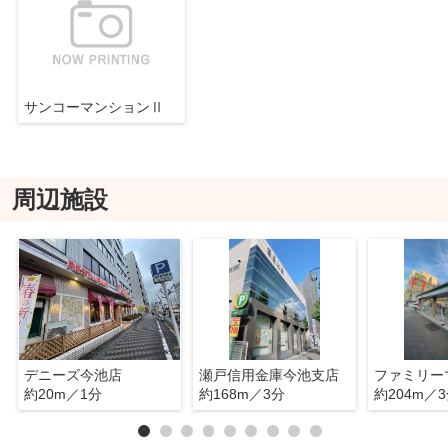
サンコーマンションⅡ
周辺施設
デニーズ今池店
瀬戸信用金庫今池支店
約20m／1分
約168m／3分
約204m／