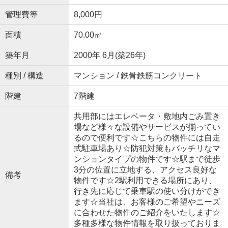
管理費等
8,000円
面積
70.00㎡
築年月
2000年 6月(築26年)
種別 / 構造
マンション / 鉄骨鉄筋コンクリート
階建
7階建
共用部にはエレベータ・敷地内ごみ置き
場など様々な設備やサービスが揃ってい
るので便利です☆こちらの物件には自走
式駐車場あり☆防犯対策もバッチリなマ
ンションタイプの物件です☆駅まで徒歩
3分の位置に立地する、アクセス良好な
備考
物件です☆2駅利用できる場所にあり、
行き先に応じて乗車駅の使い分けができ
ます☆当社は、お客様のご希望やニーズ
に合わせた物件のご紹介をいたします☆
多種多様な物件情報を取り扱っておりま