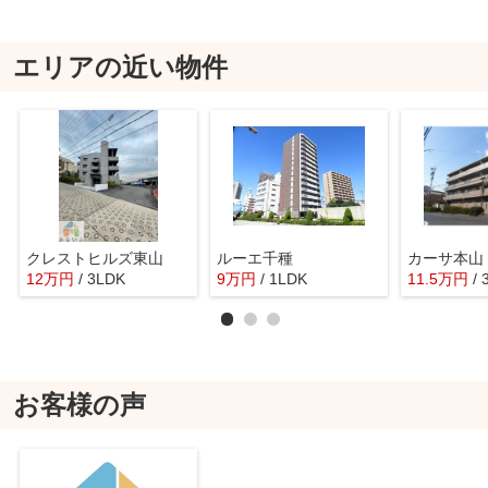
エリアの近い物件
クレストヒルズ東山
ルーエ千種
カーサ本山
12
万
円
/ 3LDK
9
万
円
/ 1LDK
11.5
万
円
/
お客様の声