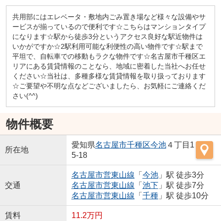
共用部にはエレベータ・敷地内ごみ置き場など様々な設備やサ
ービスが揃っているので便利です☆こちらはマンションタイプ
になります☆駅から徒歩3分というアクセス良好な駅近物件は
いかがですか☆2駅利用可能な利便性の高い物件です☆駅まで
平坦で、自転車での移動もラクな物件です☆名古屋市千種区エ
リアにある賃貸情報のことなら、地域に密着した当社へお任せ
ください☆当社は、多種多様な賃貸情報を取り扱っております
☆ご要望や不明な点などございましたら、お気軽にご連絡くだ
さい(^^)
物件概要
愛知県
名古屋市千種区
今池
４丁目1
所在地
5-18
名古屋市営東山線
「
今池
」駅 徒歩3分
交通
名古屋市営東山線
「
池下
」駅 徒歩7分
名古屋市営東山線
「
千種
」駅 徒歩10分
賃料
11.2万円