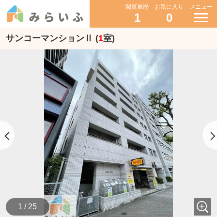
閲覧履歴
お気に入り
メニュー
1
0
サンコーマンションⅡ (
1
室)
1 / 25