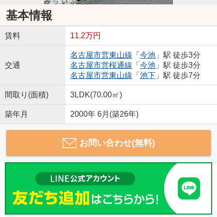
基本情報
賃料
11.2万円
名古屋市営東山線
「
今池
」駅 徒歩3分
交通
名古屋市営桜通線
「
今池
」駅 徒歩3分
名古屋市営東山線
「
池下
」駅 徒歩7分
間取り(面積)
3LDK(70.00㎡)
築年月
2000年 6月(築26年)
お問い合わせ(無料)