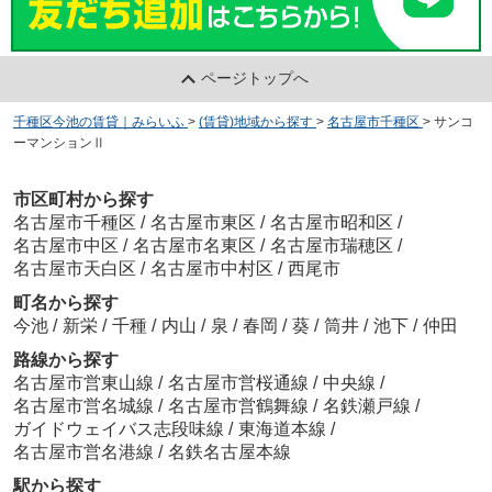
ページトップへ
千種区今池の賃貸｜みらいふ
>
(賃貸)地域から探す
>
名古屋市千種区
>
サンコ
ーマンションⅡ
市区町村から探す
名古屋市千種区
/
名古屋市東区
/
名古屋市昭和区
/
名古屋市中区
/
名古屋市名東区
/
名古屋市瑞穂区
/
名古屋市天白区
/
名古屋市中村区
/
西尾市
町名から探す
今池
/
新栄
/
千種
/
内山
/
泉
/
春岡
/
葵
/
筒井
/
池下
/
仲田
路線から探す
名古屋市営東山線
/
名古屋市営桜通線
/
中央線
/
名古屋市営名城線
/
名古屋市営鶴舞線
/
名鉄瀬戸線
/
ガイドウェイバス志段味線
/
東海道本線
/
名古屋市営名港線
/
名鉄名古屋本線
駅から探す