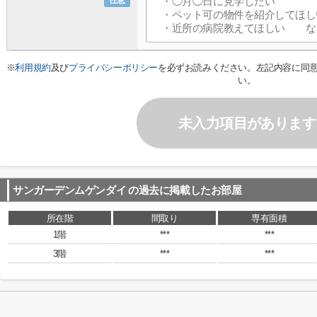
任意
※
利用規約
及び
プライバシーポリシー
を必ずお読みください。左記内容に同
い。
未入力項目があります
サンガーデンムゲンダイ
の過去に掲載したお部屋
所在階
間取り
専有面積
1階
***
***
3階
***
***