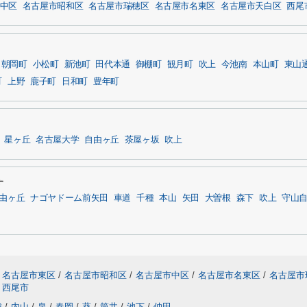
中区
名古屋市昭和区
名古屋市瑞穂区
名古屋市名東区
名古屋市天白区
西尾
朝岡町
小松町
新池町
田代本通
御棚町
観月町
吹上
今池南
本山町
東山
町
上野
鹿子町
日和町
豊年町
星ヶ丘
名古屋大学
自由ヶ丘
茶屋ヶ坂
吹上
す
由ヶ丘
ナゴヤドーム前矢田
車道
千種
本山
矢田
大曽根
森下
吹上
守山
名古屋市東区
/
名古屋市昭和区
/
名古屋市中区
/
名古屋市名東区
/
名古屋市
西尾市
種
/
内山
/
泉
/
春岡
/
葵
/
筒井
/
池下
/
仲田