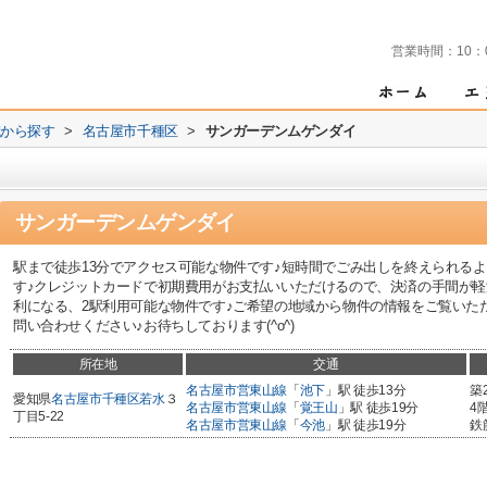
営業時間：
10：
域から探す
>
名古屋市千種区
>
サンガーデンムゲンダイ
サンガーデンムゲンダイ
駅まで徒歩13分でアクセス可能な物件です♪短時間でごみ出しを終えられる
す♪クレジットカードで初期費用がお支払いいただけるので、決済の手間が軽
利になる、2駅利用可能な物件です♪ご希望の地域から物件の情報をご覧いた
問い合わせください♪お待ちしております(^o^)
所在地
交通
名古屋市営東山線
「
池下
」駅 徒歩13分
築
愛知県
名古屋市千種区
若水
３
名古屋市営東山線
「
覚王山
」駅 徒歩19分
4
丁目5-22
名古屋市営東山線
「
今池
」駅 徒歩19分
鉄