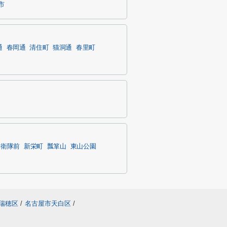
市
通
春岡通
清住町
猫洞通
春里町
自衛隊前
新栄町
瓢箪山
東山公園
瑞穂区
/
名古屋市天白区
/