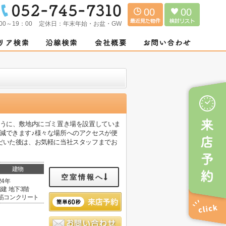
00
00
00～19：00
定休日：
年末年始・お盆・GW
ように、敷地内にゴミ置き場を設置していま
減できます♪様々な場所へのアクセスが便
だいた後は、お気軽に当社スタッフまでお
建物
空室情報へ
24年
階建 地下3階
筋コンクリート