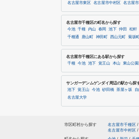
名古屋市東区
名古屋市中村区
名古屋市
名古屋市千種区の町名から探す
今池
千種
内山
春岡
池下
仲田
松軒
千種通
唐山町
神田町
西山元町
菊坂
名古屋市千種区にある駅から探す
千種
今池
池下
覚王山
本山
東山公園
サンガーデンムゲンダイ周辺の駅から探
池下
覚王山
今池
砂田橋
茶屋ヶ坂
自
名古屋大学
市区町村から探す
名古屋市千種区
/
名古屋市中村区
/
町名から探す
今池
/
新栄
/
千