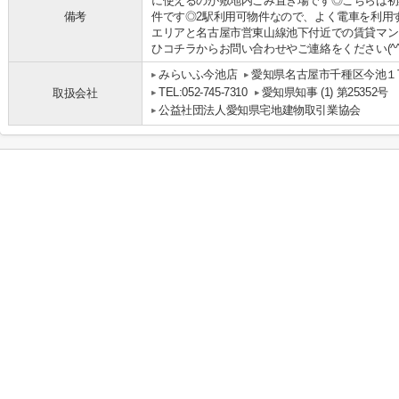
に使えるのが敷地内ごみ置き場です◎こちらは初
備考
件です◎2駅利用可物件なので、よく電車を利用
エリアと名古屋市営東山線池下付近での賃貸マン
ひコチラからお問い合わせやご連絡をください(^^
みらいふ今池店
愛知県名古屋市千種区今池１丁
TEL:052-745-7310
愛知県知事 (1) 第25352号
取扱会社
公益社団法人愛知県宅地建物取引業協会