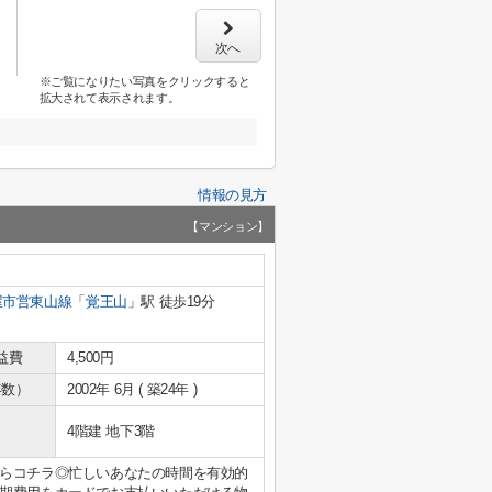
次へ
※ご覧になりたい写真をクリックすると
拡大されて表示されます。
情報の見方
【マンション】
屋市営東山線
「
覚王山
」駅 徒歩19分
益費
4,500円
年数）
2002年 6月 ( 築24年 )
4階建 地下3階
らコチラ◎忙しいあなたの時間を有効的