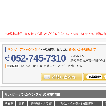
※地図上に表示される物件の位置は付近住所に所在することを表すものであり、実際の物
サンガーデンムゲンダイ
へのお問い合わせは
みらいふ今池店まで
052-745-7310
〒464-0850
愛知県名古屋市千種区今池１
10：00～19：00 定休日:年末年始・お盆・GW
サンガーデンムゲンダイ
の空室情報
所在階
賃料
管理費・共益費
敷金/礼金/保証金/償却/敷引