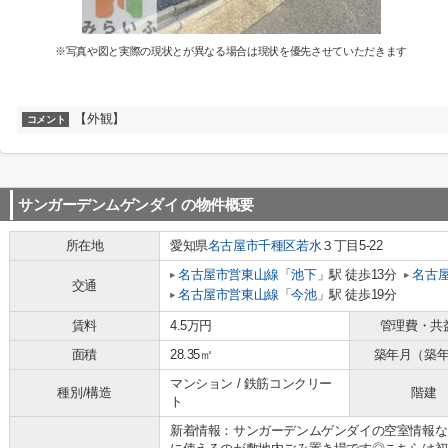
※写真や図と実際の現状とが異なる場合は現状を優先させていただきます
【外観】
コメント
サンガーデンムゲンダイ
の物件概要
所在地
愛知県
名古屋市千種区
若水
３丁目5-22
名古屋市営東山線
「
池下
」駅 徒歩13分
名古
交通
名古屋市営東山線
「
今池
」駅 徒歩19分
賃料
4.5万円
管理費・共
面積
28.35㎡
築年月（築
マンション / 鉄筋コンクリー
種別/構造
階建
ト
新着情報：サンガーデンムゲンダイの空室情報な