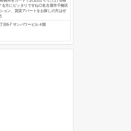
期費用をカードでお支払いいただける物
する方にピッタリですね◎名古屋市千種区
ション、賃貸アパートをお探しの方はぜ
)
目6-7 サンパワービル４階