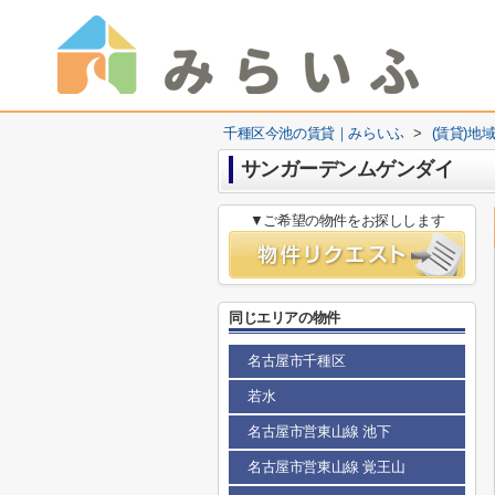
千種区今池の賃貸｜みらいふ
>
(賃貸)地
サンガーデンムゲンダイ
▼ご希望の物件をお探しします
同じエリアの物件
名古屋市千種区
若水
名古屋市営東山線 池下
名古屋市営東山線 覚王山