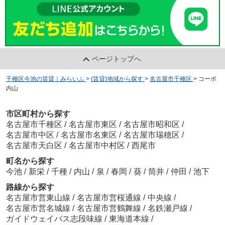
ページトップへ
千種区今池の賃貸｜みらいふ
>
(賃貸)地域から探す
>
名古屋市千種区
>
コーポ
内山
市区町村から探す
名古屋市千種区
/
名古屋市東区
/
名古屋市昭和区
/
名古屋市中区
/
名古屋市名東区
/
名古屋市瑞穂区
/
名古屋市天白区
/
名古屋市中村区
/
西尾市
町名から探す
今池
/
新栄
/
千種
/
内山
/
泉
/
春岡
/
葵
/
筒井
/
仲田
/
池下
路線から探す
名古屋市営東山線
/
名古屋市営桜通線
/
中央線
/
名古屋市営名城線
/
名古屋市営鶴舞線
/
名鉄瀬戸線
/
ガイドウェイバス志段味線
/
東海道本線
/