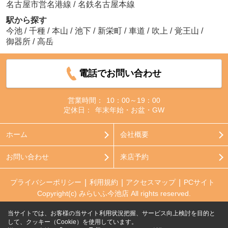
名古屋市営名港線
/
名鉄名古屋本線
駅から探す
今池
/
千種
/
本山
/
池下
/
新栄町
/
車道
/
吹上
/
覚王山
/
御器所
/
高岳
電話でお問い合わせ
営業時間：
10：00～19：00
定休日：
年末年始・お盆・GW
ホーム
会社概要
お問い合わせ
来店予約
プライバシーポリシー
利用規約
アクセスマップ
PCサイト
Copyright(c) みらいふ今池店 All rights reserved.
当サイトでは、お客様の当サイト利用状況把握、サービス向上検討を目的と
して、クッキー（Cookie）を使用しています。