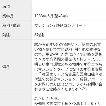
面積
-
築年月
1983年 6月(築43年)
種別 / 構造
マンション / 鉄筋コンクリート
階建
3階建
駅から徒歩8分の物件なら、駅前のお買
い物も便利です◎2駅利用可能な物件な
ので、用途や行き先に応じて経路を選択
できます◎昼間の電気代も抑えられる、
明るい室内環境のある物件です◎こちら
備考
はマンションタイプになります◎名古屋
市千種区エリアと名古屋市営東山線今池
付近での賃貸マンション、賃貸アパート
をお探しの方はぜひコチラからお問い合
わせやご連絡をください(*´ω`*)
みらいふ今池店
愛知県名古屋市千種区今池１丁目6-7 サ