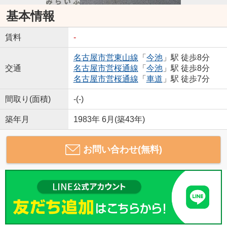
基本情報
賃料
-
名古屋市営東山線
「
今池
」駅 徒歩8分
交通
名古屋市営桜通線
「
今池
」駅 徒歩8分
名古屋市営桜通線
「
車道
」駅 徒歩7分
間取り(面積)
-(-)
築年月
1983年 6月(築43年)
お問い合わせ(無料)