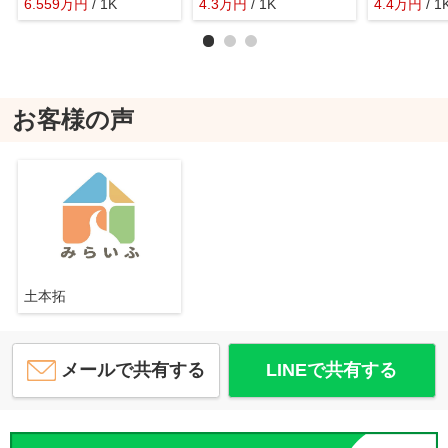
6.559
万
円
/ 1K
4.3
万
円
/ 1K
4.4
万
円
/ 1
お客様の声
土本拓
メールで共有する
LINEで共有する