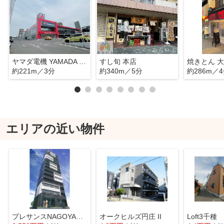
ヤマダ電機 YAMADA 千種センター店
すし旬 本店
約221m／3分
約340m／5分
約286m／
エリアの近い物件
プレサンスNAGOYA覚王山
オークヒルズ円庄 II
Loft3千種