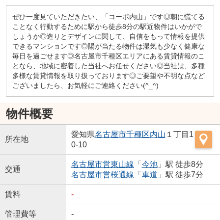
ぜひ一度見ていただきたい、「コーポ内山」です◎朝に慌てる
ことなく行動するために駅から徒歩8分の駅近物件はいかがで
しょうか◎造りとデザインに関して、自信をもって情報を提供
できるマンションです◎陽が当たる物件は湿気も少なく健康な
毎日を過ごせます◎名古屋市千種区エリアにある賃貸情報のこ
となら、地域に密着した当社へお任せください◎当社は、多種
多様な賃貸情報を取り扱っております◎ご要望や不明な点など
ございましたら、お気軽にご連絡ください(^_^)
物件概要
愛知県
名古屋市千種区
内山
１丁目1
所在地
0-10
名古屋市営東山線
「
今池
」駅 徒歩8分
交通
名古屋市営桜通線
「
車道
」駅 徒歩7分
賃料
-
管理費等
-