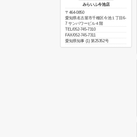
みらいふ今池店
〒464-0850
愛知県名古屋市千種区今池１丁目6-
7 サンパワービル４階
TEL/052-745-7310
FAX/052-745-7311
愛知県知事 (1) 第25352号