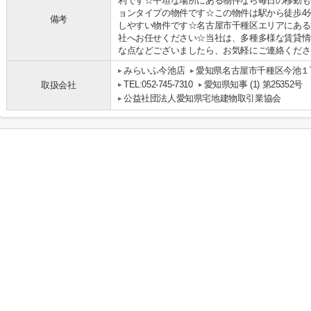
利です☆平坦な場所にある物件なら毎日の移動も
ョンタイプの物件です☆この物件は駅から徒歩4
備考
しやすい物件です☆名古屋市千種区エリアにある
社へお任せください☆当社は、多種多様な賃貸情
な点などございましたら、お気軽にご連絡ください(
みらいふ今池店
愛知県名古屋市千種区今池１丁
TEL:052-745-7310
愛知県知事 (1) 第25352号
取扱会社
公益社団法人愛知県宅地建物取引業協会