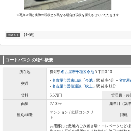
※写真や図と実際の現状とが異なる場合は現状を優先させていただきます
【外観】
コメント
コートバスク
の物件概要
所在地
愛知県
名古屋市千種区
今池
３丁目3-13
名古屋市営東山線
「
今池
」駅 徒歩4分
名古屋
交通
名古屋市営桜通線
「
吹上
」駅 徒歩11分
賃料
6.6万円
管理費・共
面積
27.00㎡
築年月（築
マンション / 鉄筋コンクリー
種別/構造
階建
ト
共用部には敷地内ごみ置き場・エレベータなど様