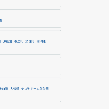
市
町
東山通
春里町
清住町
猫洞通
上前津
大曽根
ナゴヤドーム前矢田