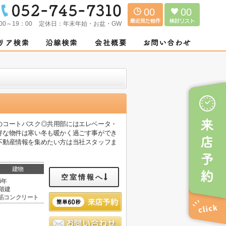
00
00
00～19：00
定休日：
年末年始・お盆・GW
のコートバスク◎共用部にはエレベータ・
好な物件は寒い冬も暖かく過ごす事ができ
不動産情報を集めたい方は当社スタッフま
建物
空室情報へ
6年
0階建
筋コンクリート