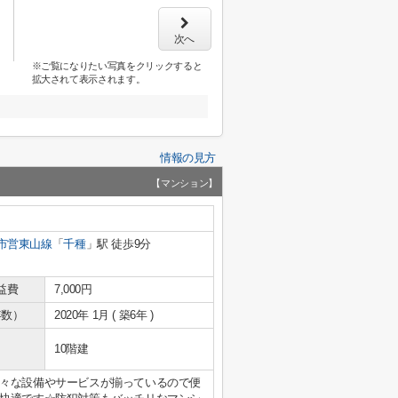
次へ
※ご覧になりたい写真をクリックすると
拡大されて表示されます。
情報の見方
【マンション】
市営東山線
「
千種
」駅 徒歩9分
益費
7,000円
年数）
2020年 1月 ( 築6年 )
10階建
々な設備やサービスが揃っているので便