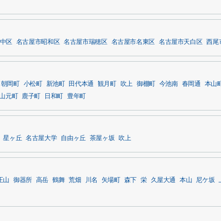
中区
名古屋市昭和区
名古屋市瑞穂区
名古屋市名東区
名古屋市天白区
西尾
朝岡町
小松町
新池町
田代本通
観月町
吹上
御棚町
今池南
春岡通
本山
山元町
鹿子町
日和町
豊年町
星ヶ丘
名古屋大学
自由ヶ丘
茶屋ヶ坂
吹上
王山
御器所
高岳
鶴舞
荒畑
川名
矢場町
森下
栄
久屋大通
本山
尼ケ坂