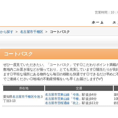
営業時間：
10：
域から探す
>
名古屋市千種区
>
コートバスク
コートバスク
ぜひ一度見ていただきたい、「コートバスク」です◎こだわりポイント満載
敷地内ごみ置き場などが揃っており、とても充実しています◎陽当たりが良
ます◎平坦な場所にある物件なら毎日の移動も快適です◎できるだけ早めに
でご連絡ください◎地域の不動産情報をいち早くお届けします(^o^)
所在地
交通
名古屋市営東山線
「
今池
」駅 徒歩4分
築
愛知県
名古屋市千種区
今池
３
名古屋市営東山線
「
千種
」駅 徒歩9分
1
丁目3-13
名古屋市営桜通線
「
吹上
」駅 徒歩11分
鉄