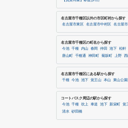
【賃貸特集】駅徒歩5分
名古屋市千種区以外の市区町村から探す
名古屋市東区
名古屋市中村区
名古屋市
名古屋市千種区の町名から探す
今池
千種
内山
春岡
仲田
池下
松軒
唐山町
千種通
神田町
菊坂町
上野
西
名古屋市千種区にある駅から探す
千種
今池
池下
覚王山
本山
東山公園
コートバスク周辺の駅から探す
今池
千種
吹上
車道
池下
新栄町
覚
清水
砂田橋