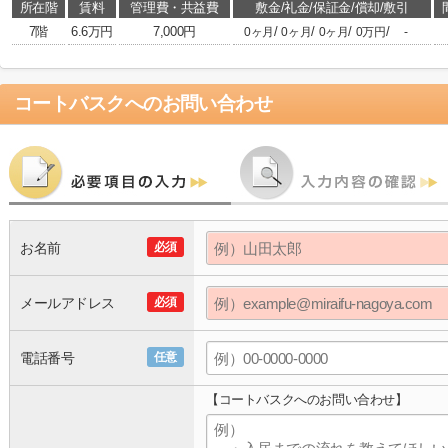
所在階
賃料
管理費・共益費
敷金/礼金/保証金/償却/敷引
7階
6.6万円
7,000円
/
/
/
/
0ヶ月
0ヶ月
0ヶ月
0万円
-
コートバスク
へのお問い合わせ
お名前
必須
メールアドレス
必須
電話番号
任意
【コートバスクへのお問い合わせ】