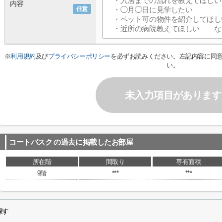
内容
任意
※
利用規約
及び
プライバシーポリシー
を必ずお読みください。左記内容に同
い。
未入力項目があります
コートバスク
の過去に掲載したお部屋
所在階
間取り
専有面積
9階
***
***
探す