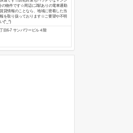
快適です☆防犯対策もバッチリなマンシ
分の物件です☆周辺に2駅ありの電車通勤
賃貸情報のことなら、地域に密着した当
報を取り扱っております☆ご要望や不明
^_^)
目6-7 サンパワービル４階