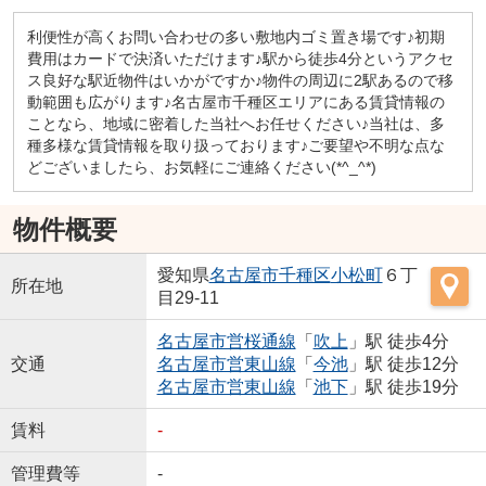
利便性が高くお問い合わせの多い敷地内ゴミ置き場です♪初期
費用はカードで決済いただけます♪駅から徒歩4分というアクセ
ス良好な駅近物件はいかがですか♪物件の周辺に2駅あるので移
動範囲も広がります♪名古屋市千種区エリアにある賃貸情報の
ことなら、地域に密着した当社へお任せください♪当社は、多
種多様な賃貸情報を取り扱っております♪ご要望や不明な点な
どございましたら、お気軽にご連絡ください(*^_^*)
物件概要
愛知県
名古屋市千種区
小松町
６丁
所在地
目29-11
名古屋市営桜通線
「
吹上
」駅 徒歩4分
交通
名古屋市営東山線
「
今池
」駅 徒歩12分
名古屋市営東山線
「
池下
」駅 徒歩19分
賃料
-
管理費等
-