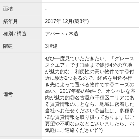
面積
-
築年月
2017年 12月(築8年)
種別 / 構造
アパート / 木造
階建
3階建
ぜひ一度見ていただきたい、「グレース
スクエア」です◎駅まで徒歩4分の立地
が魅力的な、利便性の高い物件です◎付
近に駅が2つあるので、経路を用途や行
き先によって選べる物件です◎ニーズの
高い、2017年築の物件で、オシャレな室
備考
内が魅力的◎名古屋市千種区エリアにあ
る賃貸情報のことなら、地域に密着した
当社へお任せください◎当社は、多種多
様な賃貸情報を取り扱っております◎ご
要望や不明な点などございましたら、お
気軽にご連絡ください(^^)