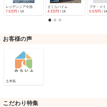
レジデンシア今池
さくらハイム
プチ・メイ
7.5
万
円
/ 1K
4.3
万
円
/ 1K
5.5
万
円
/ 1
お客様の声
土本拓
こだわり特集