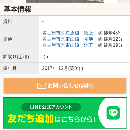
基本情報
賃料
-
名古屋市営桜通線
「
吹上
」駅 徒歩4分
交通
名古屋市営東山線
「
今池
」駅 徒歩12分
名古屋市営東山線
「
池下
」駅 徒歩19分
間取り(面積)
-(-)
築年月
2017年 12月(築8年)
お問い合わせ(無料)