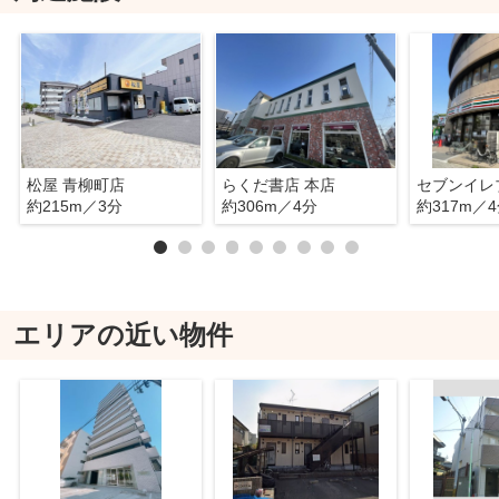
松屋 青柳町店
らくだ書店 本店
約215m／3分
約306m／4分
約317m／
エリアの近い物件