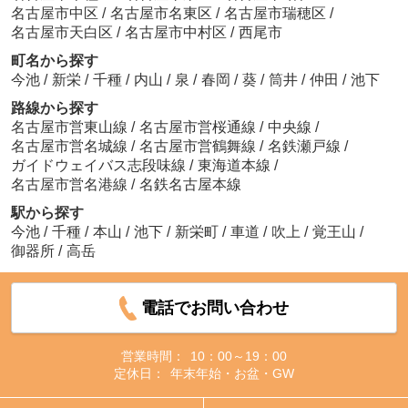
名古屋市中区
/
名古屋市名東区
/
名古屋市瑞穂区
/
名古屋市天白区
/
名古屋市中村区
/
西尾市
町名から探す
今池
/
新栄
/
千種
/
内山
/
泉
/
春岡
/
葵
/
筒井
/
仲田
/
池下
路線から探す
名古屋市営東山線
/
名古屋市営桜通線
/
中央線
/
名古屋市営名城線
/
名古屋市営鶴舞線
/
名鉄瀬戸線
/
ガイドウェイバス志段味線
/
東海道本線
/
名古屋市営名港線
/
名鉄名古屋本線
駅から探す
今池
/
千種
/
本山
/
池下
/
新栄町
/
車道
/
吹上
/
覚王山
/
御器所
/
高岳
電話でお問い合わせ
営業時間：
10：00～19：00
定休日：
年末年始・お盆・GW