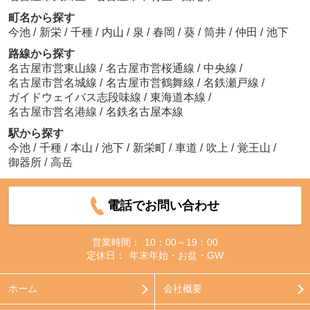
町名から探す
今池
/
新栄
/
千種
/
内山
/
泉
/
春岡
/
葵
/
筒井
/
仲田
/
池下
路線から探す
名古屋市営東山線
/
名古屋市営桜通線
/
中央線
/
名古屋市営名城線
/
名古屋市営鶴舞線
/
名鉄瀬戸線
/
ガイドウェイバス志段味線
/
東海道本線
/
名古屋市営名港線
/
名鉄名古屋本線
駅から探す
今池
/
千種
/
本山
/
池下
/
新栄町
/
車道
/
吹上
/
覚王山
/
御器所
/
高岳
電話でお問い合わせ
営業時間：
10：00～19：00
定休日：
年末年始・お盆・GW
ホーム
会社概要