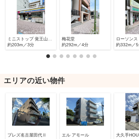
ミニストップ 覚王山駅前店
梅花堂
約203m／3分
約292m／4分
約332m／
エリアの近い物件
プレズ名古屋田代Ⅱ
エル アモール
大久手HOU