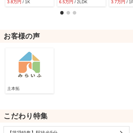
3.8
万
円
/ 1K
6.5
万
円
/ 2LDK
3.7
万
円
/ 1
お客様の声
土本拓
こだわり特集
【賃貸特集】駅徒歩5分