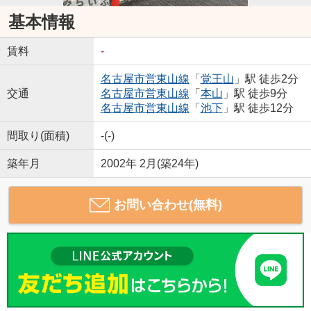
基本情報
賃料
-
名古屋市営東山線
「
覚王山
」駅 徒歩2分
交通
名古屋市営東山線
「
本山
」駅 徒歩9分
名古屋市営東山線
「
池下
」駅 徒歩12分
間取り(面積)
-(-)
築年月
2002年 2月(築24年)
お問い合わせ(無料)