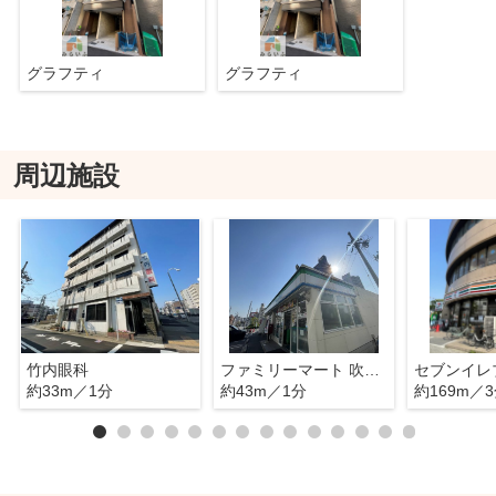
グラフティ
グラフティ
周辺施設
竹内眼科
ファミリーマート 吹上駅北店
約33m／1分
約43m／1分
約169m／