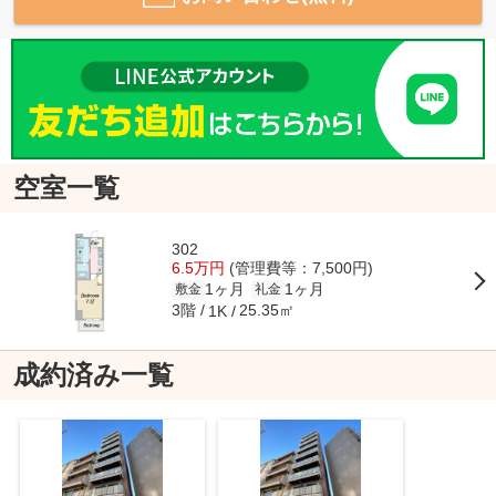
空室一覧
302
6.5万円
(管理費等：7,500円)
1ヶ月
1ヶ月
敷金
礼金
3階
25.35㎡
1K
成約済み一覧