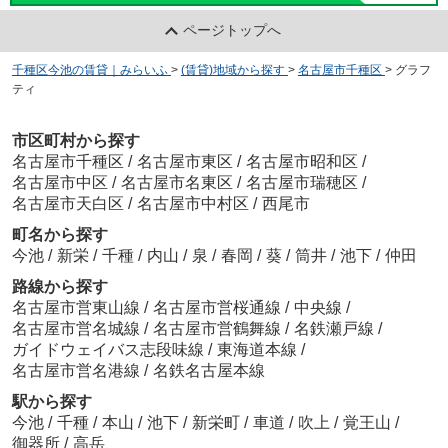
ページトップへ
千種区今池の賃貸｜みらいふ
>
(賃貸)地域から探す
>
名古屋市千種区
>
グラフ
ティ
市区町村から探す
名古屋市千種区
/
名古屋市東区
/
名古屋市昭和区
/
名古屋市中区
/
名古屋市名東区
/
名古屋市瑞穂区
/
名古屋市天白区
/
名古屋市中村区
/
西尾市
町名から探す
今池
/
新栄
/
千種
/
内山
/
泉
/
春岡
/
葵
/
筒井
/
池下
/
仲田
路線から探す
名古屋市営東山線
/
名古屋市営桜通線
/
中央線
/
名古屋市営名城線
/
名古屋市営鶴舞線
/
名鉄瀬戸線
/
ガイドウェイバス志段味線
/
東海道本線
/
名古屋市営名港線
/
名鉄名古屋本線
駅から探す
今池
/
千種
/
本山
/
池下
/
新栄町
/
車道
/
吹上
/
覚王山
/
御器所
/
高岳