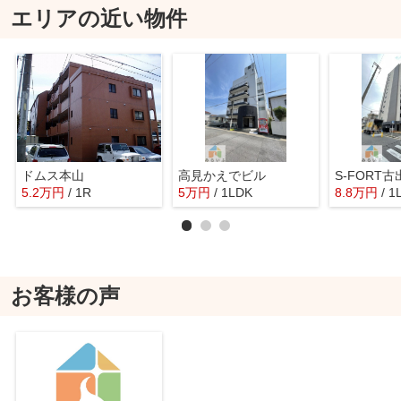
エリアの近い物件
ドムス本山
高見かえでビル
S-FORT古出
5.2
万
円
/ 1R
5
万
円
/ 1LDK
8.8
万
円
/ 1
お客様の声