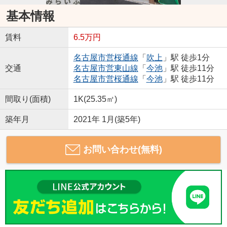
基本情報
賃料
6.5万円
名古屋市営桜通線
「
吹上
」駅 徒歩1分
交通
名古屋市営東山線
「
今池
」駅 徒歩11分
名古屋市営桜通線
「
今池
」駅 徒歩11分
間取り(面積)
1K(25.35㎡)
築年月
2021年 1月(築5年)
お問い合わせ(無料)