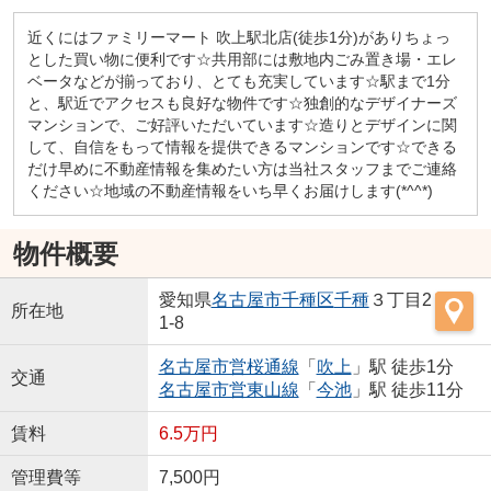
近くにはファミリーマート 吹上駅北店(徒歩1分)がありちょっ
とした買い物に便利です☆共用部には敷地内ごみ置き場・エレ
ベータなどが揃っており、とても充実しています☆駅まで1分
と、駅近でアクセスも良好な物件です☆独創的なデザイナーズ
マンションで、ご好評いただいています☆造りとデザインに関
して、自信をもって情報を提供できるマンションです☆できる
だけ早めに不動産情報を集めたい方は当社スタッフまでご連絡
ください☆地域の不動産情報をいち早くお届けします(*^^*)
物件概要
愛知県
名古屋市千種区
千種
３丁目2
所在地
1-8
名古屋市営桜通線
「
吹上
」駅 徒歩1分
交通
名古屋市営東山線
「
今池
」駅 徒歩11分
賃料
6.5万円
管理費等
7,500円