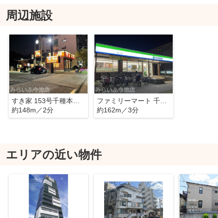
周辺施設
すき家 153号千種本町店
ファミリーマート 千種一丁目店
約148m／2分
約162m／3分
エリアの近い物件