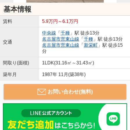
基本情報
賃料
5.9万円～6.1万円
中央線
「
千種
」駅 徒歩13分
名古屋市営東山線
「
千種
」駅 徒歩13分
交通
名古屋市営東山線
「
新栄町
」駅 徒歩15
分
間取り(面積)
1LDK(31.16㎡～31.43㎡)
築年月
1987年 11月(築38年)
お問い合わせ(無料)