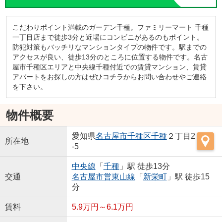
こだわりポイント満載のガーデン千種。ファミリーマート 千種
一丁目店まで徒歩3分と近場にコンビニがあるのもポイント。
防犯対策もバッチリなマンションタイプの物件です。駅までの
アクセスが良い、徒歩13分のところに位置する物件です。名古
屋市千種区エリアと中央線千種付近での賃貸マンション、賃貸
アパートをお探しの方はぜひコチラからお問い合わせやご連絡
を下さい。
物件概要
愛知県
名古屋市千種区
千種
２丁目2
所在地
-5
中央線
「
千種
」駅 徒歩13分
交通
名古屋市営東山線
「
新栄町
」駅 徒歩15
分
賃料
5.9万円～6.1万円