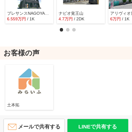
プレサンスNAGOYA覚王山
ナビオ覚王山
アリヴィオ
6.559
万
円
/ 1K
4.7
万
円
/ 2DK
6
万
円
/ 1K
お客様の声
土本拓
メールで共有する
LINEで共有する