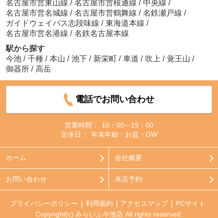
名古屋市営東山線
/
名古屋市営桜通線
/
中央線
/
名古屋市営名城線
/
名古屋市営鶴舞線
/
名鉄瀬戸線
/
ガイドウェイバス志段味線
/
東海道本線
/
名古屋市営名港線
/
名鉄名古屋本線
駅から探す
今池
/
千種
/
本山
/
池下
/
新栄町
/
車道
/
吹上
/
覚王山
/
御器所
/
高岳
電話でお問い合わせ
営業時間：
10：00～19：00
定休日：
年末年始・お盆・GW
ホーム
会社概要
お問い合わせ
来店予約
プライバシーポリシー
利用規約
アクセスマップ
PCサイト
Copyright(c) みらいふ今池店 All rights reserved.