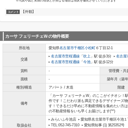
※写真や図と実際の現状とが異なる場合は現状を優先させていただきます
【外観】
コメント
カーサ フェリーチェW
の物件概要
所在地
愛知県
名古屋市千種区
小松町
６丁目12-1
名古屋市営桜通線
「
吹上
」駅 徒歩3分
名古屋
交通
名古屋市営桜通線
「
今池
」駅 徒歩12分
賃料
-
管理費・共
面積
-
築年月（築
種別/構造
アパート / 木造
階建
「カーサ フェリーチェW」のここがイチオシ！
件です！こだわり派も満足できるデザイナーズ物
備考
す！できるだけ早めに不動産情報を集めたい方は
の不動産情報をいち早くお届けします(^^)
みらいふ今池店
愛知県名古屋市千種区今池１丁
TEL:052-745-7310
愛知県知事 (1) 第25352号
取扱会社