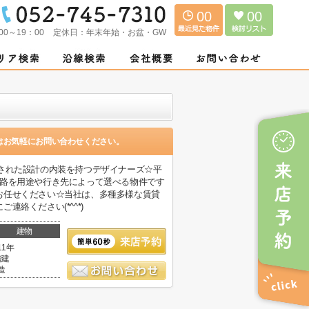
00
00
00～19：00
定休日：
年末年始・お盆・GW
はお気軽にお問い合わせください。
された設計の内装を持つデザイナーズ☆平
経路を用途や行き先によって選べる物件です
お任せください☆当社は、多種多様な賃貸
絡ください(*^^*)
建物
11年
階建
造