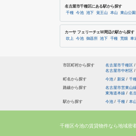
名古屋市千種区にある駅から探す
千種
今池
池下
覚王山
本山
東山公園
カーサ フェリーチェW周辺の駅から探す
吹上
今池
御器所
池下
千種
荒畑
車
市区町村から探す
名古屋市千種区
/
名古屋市中村区
/
町名から探す
今池
/
新栄
/
千
路線から探す
名古屋市営東山
東海道本線
/
名
駅から探す
今池
/
千種
/
本
千種区今池の賃貸物件なら地域密