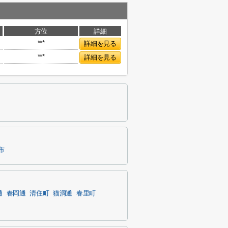
方位
詳細
***
詳細を見る
***
詳細を見る
市
通
春岡通
清住町
猫洞通
春里町