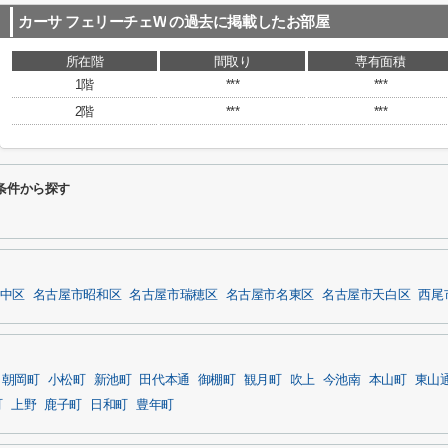
カーサ フェリーチェW
の過去に掲載したお部屋
所在階
間取り
専有面積
1階
***
***
2階
***
***
条件から探す
中区
名古屋市昭和区
名古屋市瑞穂区
名古屋市名東区
名古屋市天白区
西尾
朝岡町
小松町
新池町
田代本通
御棚町
観月町
吹上
今池南
本山町
東山
町
上野
鹿子町
日和町
豊年町