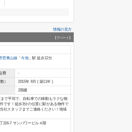
情報の見方
【アパート】
市営東山線
「
今池
」駅 徒歩12分
益費
-
年数）
2015年 8月 ( 築11年 )
2階建
駅まで平坦で、自転車での移動もラクな物
件です！徒歩3分の位置に駅がある物件で
当社スタッフまでご連絡ください！地域
目6-7 サンパワービル４階