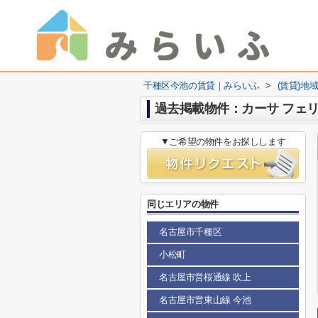
千種区今池の賃貸｜みらいふ
>
(賃貸)地
過去掲載物件：カーサ フェ
▼ご希望の物件をお探しします
同じエリアの物件
名古屋市千種区
小松町
名古屋市営桜通線 吹上
名古屋市営東山線 今池