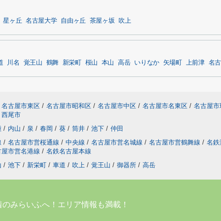
星ヶ丘
名古屋大学
自由ヶ丘
茶屋ヶ坂
吹上
道
川名
覚王山
鶴舞
新栄町
桜山
本山
高岳
いりなか
矢場町
上前津
名古
名古屋市東区
/
名古屋市昭和区
/
名古屋市中区
/
名古屋市名東区
/
名古屋市
西尾市
種
/
内山
/
泉
/
春岡
/
葵
/
筒井
/
池下
/
仲田
線
/
名古屋市営桜通線
/
中央線
/
名古屋市営名城線
/
名古屋市営鶴舞線
/
名鉄
古屋市営名港線
/
名鉄名古屋本線
山
/
池下
/
新栄町
/
車道
/
吹上
/
覚王山
/
御器所
/
高岳
着のみらいふへ！エリア情報も満載！