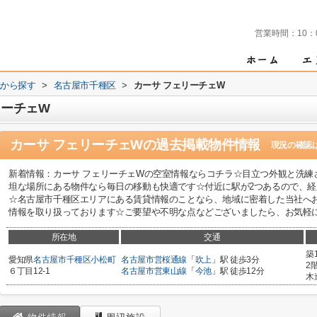
営業時間：
10：
域から探す
>
名古屋市千種区
>
カーサ フェリーチェW
リーチェW
カーサ フェリーチェW
の過去掲載物件情報
現況の確認
新着情報：カーサ フェリーチェWの空室情報ならコチラ☆目立つ外観と洗練
坦な場所にある物件なら毎日の移動も快適です☆付近に駅が2つあるので、
☆名古屋市千種区エリアにある賃貸情報のことなら、地域に密着した当社へ
情報を取り扱っております☆ご要望や不明な点などございましたら、お気軽にご連
所在地
交通
築
愛知県
名古屋市千種区
小松町
名古屋市営桜通線
「
吹上
」駅 徒歩3分
2
６丁目12-1
名古屋市営東山線
「
今池
」駅 徒歩12分
木