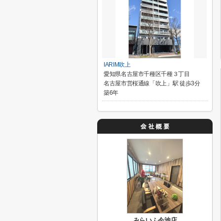
IARIM吹上
愛知県名古屋市千種区千種３丁目
名古屋市営桜通線「吹上」駅 徒歩3分
築6年
みらいふ今池店