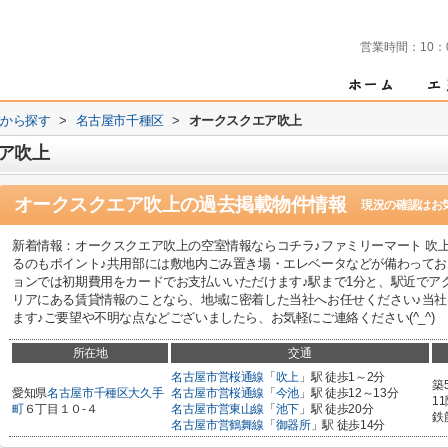
営業時間：
10：
域から探す
>
名古屋市千種区
>
オークスクエア吹上
ア吹上
オークスクエア吹上
の過去掲載物件情報
現況の確認はお
新着情報：オークスクエア吹上の空室情報ならコチラ♪ファミリーマート 吹
るのもポイント♪共用部には敷地内ごみ置き場・エレベータなどが備わってお
ョンでは初期費用をカードでお支払いいただけます♪駅まで1分と、駅近でア
リアにある賃貸情報のことなら、地域に密着した当社へお任せください♪当
ます♪ご要望や不明な点などございましたら、お気軽にご連絡ください(^_^)
所在地
交通
名古屋市営桜通線
「
吹上
」駅 徒歩1～2分
築
愛知県
名古屋市千種区
大久手
名古屋市営桜通線
「
今池
」駅 徒歩12～13分
1
町
６丁目１０-４
名古屋市営東山線
「
池下
」駅 徒歩20分
鉄
名古屋市営鶴舞線
「
御器所
」駅 徒歩14分