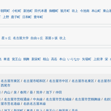
朝岡町
小松町
新池町
田代本通
御棚町
観月町
吹上
今池南
本山町
東山
町
上野
鹿子町
日和町
豊年町
星ヶ丘
名古屋大学
自由ヶ丘
茶屋ヶ坂
吹上
名
車道
覚王山
鶴舞
新栄町
桜山
高岳
本山
いりなか
矢場町
上前津
栄
名古屋市東区
/
名古屋市昭和区
/
名古屋市中区
/
名古屋市名東区
/
名古屋市
西尾市
種
/
内山
/
泉
/
春岡
/
葵
/
筒井
/
池下
/
仲田
線
/
名古屋市営桜通線
/
中央線
/
名古屋市営名城線
/
名古屋市営鶴舞線
/
名鉄
古屋市営名港線
/
名鉄名古屋本線
山
/
池下
/
新栄町
/
車道
/
吹上
/
覚王山
/
御器所
/
高岳