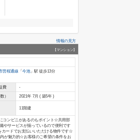
情報の見方
【マンション】
市営桜通線
「
今池
」駅 徒歩13分
益費
-
年数）
2021年 7月 ( 築5年 )
11階建
場にコンビニがあるのもポイント☆共用部
備やサービスが揃っているので便利です
をカードでお支払いいただける物件です☆
室内が魅力的☆お客様のご希望の条件をお