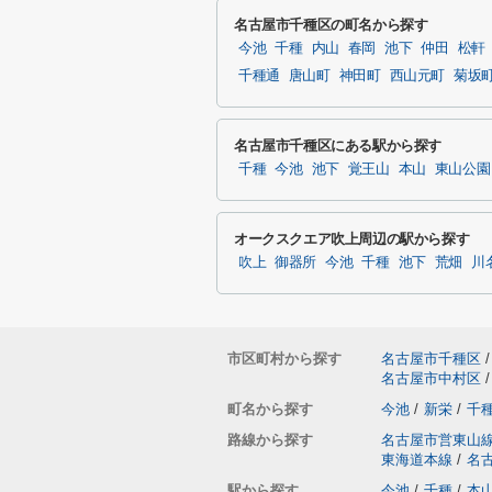
名古屋市千種区の町名から探す
今池
千種
内山
春岡
池下
仲田
松軒
千種通
唐山町
神田町
西山元町
菊坂
名古屋市千種区にある駅から探す
千種
今池
池下
覚王山
本山
東山公園
オークスクエア吹上周辺の駅から探す
吹上
御器所
今池
千種
池下
荒畑
川
市区町村から探す
名古屋市千種区
/
名古屋市中村区
/
町名から探す
今池
/
新栄
/
千
路線から探す
名古屋市営東山
東海道本線
/
名
駅から探す
今池
/
千種
/
本