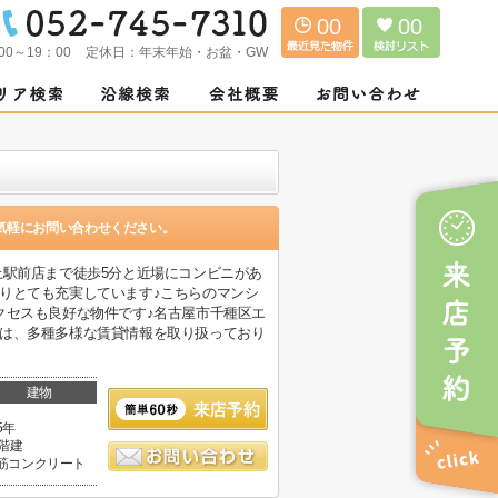
00
00
00～19：00
定休日：
年末年始・お盆・GW
気軽にお問い合わせください。
上駅前店まで徒歩5分と近場にコンビニがあ
りとても充実しています♪こちらのマンシ
クセスも良好な物件です♪名古屋市千種区エ
社は、多種多様な賃貸情報を取り扱っており
建物
5年
1階建
筋コンクリート