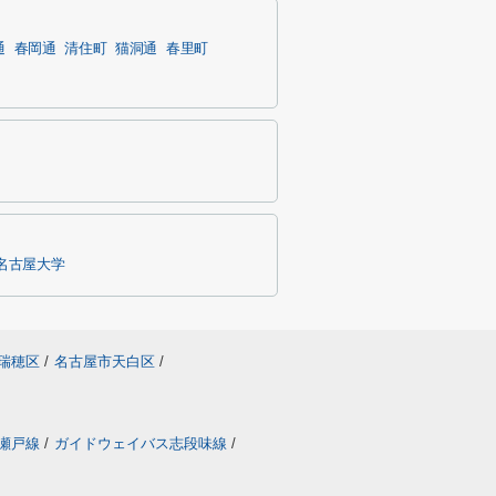
通
春岡通
清住町
猫洞通
春里町
名古屋大学
瑞穂区
/
名古屋市天白区
/
瀬戸線
/
ガイドウェイバス志段味線
/