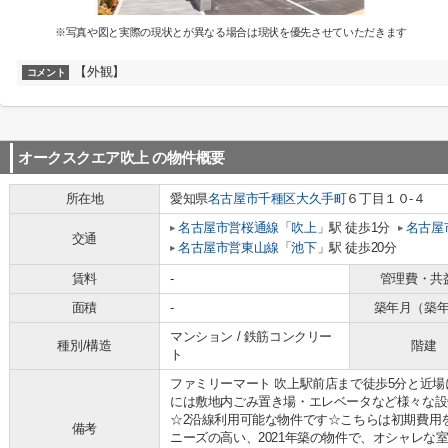
※写真や図と実際の現状とが異なる場合は現状を優先させていただきます
【外観】
コメント
オークスクエア吹上
の物件概要
所在地
愛知県
名古屋市千種区
大久手町
６丁目１０-４
名古屋市営桜通線
「
吹上
」駅 徒歩1分
名古屋
交通
名古屋市営東山線
「
池下
」駅 徒歩20分
賃料
-
管理費・共
面積
-
築年月（築
マンション / 鉄筋コンクリー
種別/構造
階建
ト
ファミリーマート 吹上駅前店まで徒歩5分と近
には敷地内ごみ置き場・エレベータなど様々な設
☆2沿線利用可能な物件です☆こちらは初期費用
備考
ニーズの高い、2021年築の物件で、オシャレな