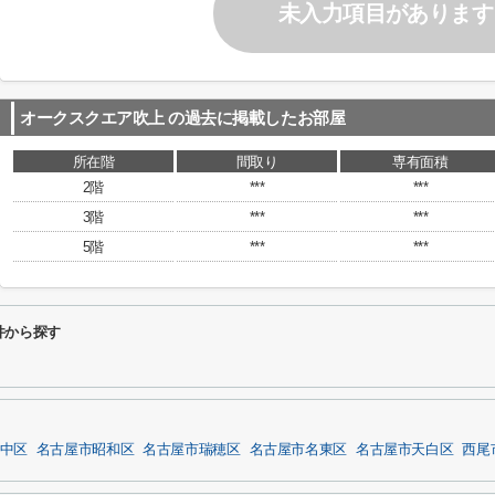
未入力項目があります
オークスクエア吹上
の過去に掲載したお部屋
所在階
間取り
専有面積
2階
***
***
3階
***
***
5階
***
***
件から探す
中区
名古屋市昭和区
名古屋市瑞穂区
名古屋市名東区
名古屋市天白区
西尾