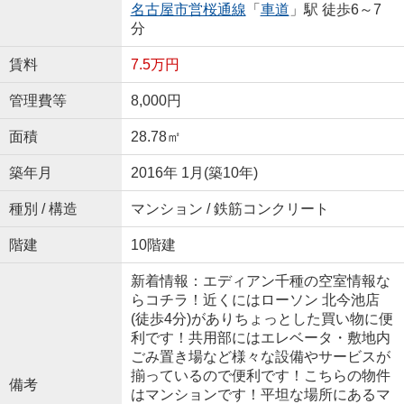
名古屋市営桜通線
「
車道
」駅 徒歩6～7
分
賃料
7.5万円
管理費等
8,000円
面積
28.78㎡
築年月
2016年 1月(築10年)
種別 / 構造
マンション / 鉄筋コンクリート
階建
10階建
新着情報：エディアン千種の空室情報な
らコチラ！近くにはローソン 北今池店
(徒歩4分)がありちょっとした買い物に便
利です！共用部にはエレベータ・敷地内
ごみ置き場など様々な設備やサービスが
揃っているので便利です！こちらの物件
備考
はマンションです！平坦な場所にあるマ