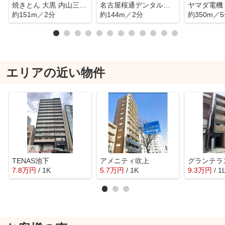
焼きとん 大黒 内山三丁目店
名古屋桜通デンタルクリニック
約151m／2分
約144m／2分
約350m／
エリアの近い物件
TENAS池下
アメニティ吹上
グランテラ
7.8
万
円
/ 1K
5.7
万
円
/ 1K
9.3
万
円
/ 1