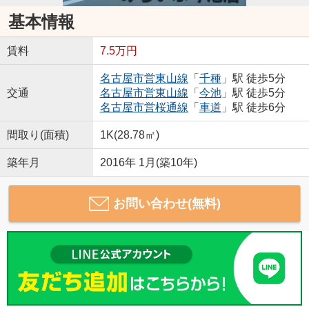
基本情報
賃料
7.5万円
名古屋市営東山線
「
千種
」駅 徒歩5分
交通
名古屋市営東山線
「
今池
」駅 徒歩5分
名古屋市営桜通線
「
車道
」駅 徒歩6分
間取り(面積)
1K(28.78㎡)
築年月
2016年 1月(築10年)
お問い合わせ(無料)