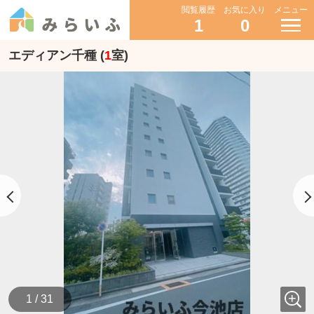
閲覧履歴
お気に入り
メニュー
1
0
エディアン千種 (
1
室)
1 / 31