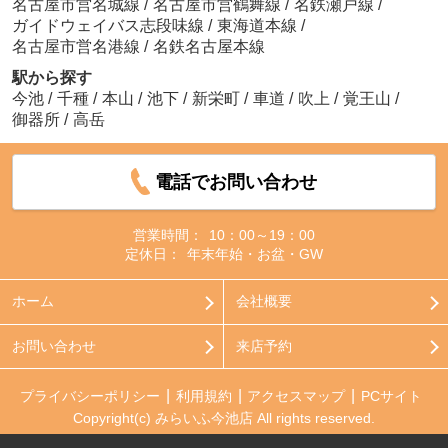
名古屋市営名城線
/
名古屋市営鶴舞線
/
名鉄瀬戸線
/
ガイドウェイバス志段味線
/
東海道本線
/
名古屋市営名港線
/
名鉄名古屋本線
駅から探す
今池
/
千種
/
本山
/
池下
/
新栄町
/
車道
/
吹上
/
覚王山
/
御器所
/
高岳
電話でお問い合わせ
営業時間：
10：00～19：00
定休日：
年末年始・お盆・GW
ホーム
会社概要
お問い合わせ
来店予約
プライバシーポリシー
利用規約
アクセスマップ
PCサイト
Copyright(c) みらいふ今池店 All rights reserved.