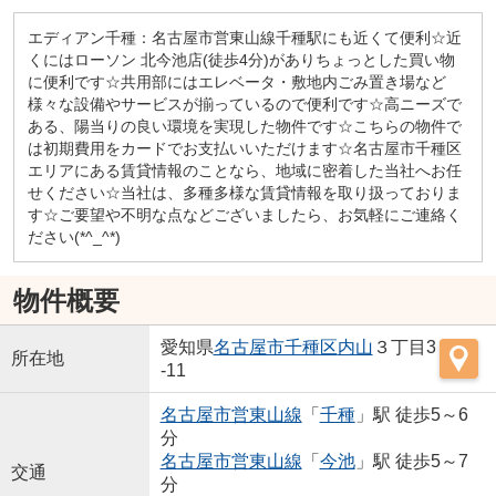
エディアン千種：名古屋市営東山線千種駅にも近くて便利☆近
くにはローソン 北今池店(徒歩4分)がありちょっとした買い物
に便利です☆共用部にはエレベータ・敷地内ごみ置き場など
様々な設備やサービスが揃っているので便利です☆高ニーズで
ある、陽当りの良い環境を実現した物件です☆こちらの物件で
は初期費用をカードでお支払いいただけます☆名古屋市千種区
エリアにある賃貸情報のことなら、地域に密着した当社へお任
せください☆当社は、多種多様な賃貸情報を取り扱っておりま
す☆ご要望や不明な点などございましたら、お気軽にご連絡く
ださい(*^_^*)
物件概要
愛知県
名古屋市千種区
内山
３丁目3
所在地
-11
名古屋市営東山線
「
千種
」駅 徒歩5～6
分
名古屋市営東山線
「
今池
」駅 徒歩5～7
交通
分