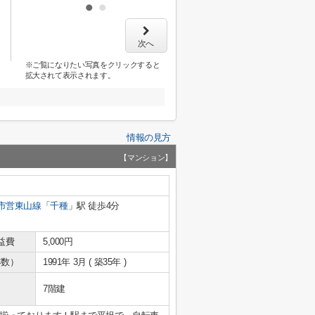
次へ
※ご覧になりたい写真をクリックすると
拡大されて表示されます。
情報の見方
【マンション】
市営東山線
「
千種
」駅 徒歩4分
益費
5,000円
年数）
1991年 3月 ( 築35年 )
7階建