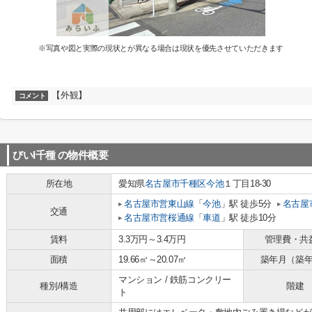
※写真や図と実際の現状とが異なる場合は現状を優先させていただきます
【外観】
コメント
びいI千種
の物件概要
所在地
愛知県
名古屋市千種区
今池
１丁目18-30
名古屋市営東山線
「
今池
」駅 徒歩5分
名古屋
交通
名古屋市営桜通線
「
車道
」駅 徒歩10分
賃料
3.3万円～3.4万円
管理費・共
面積
19.66㎡～20.07㎡
築年月（築
マンション / 鉄筋コンクリー
種別/構造
階建
ト