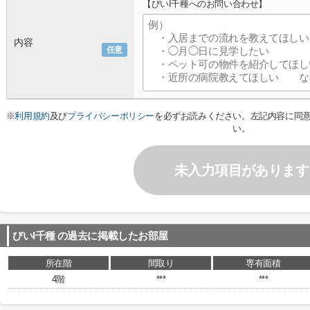
【びいI千種へのお問い合わせ】
内容
任意
※
利用規約
及び
プライバシーポリシー
を必ずお読みください。左記内容に同
い。
未入力項目があります
びいI千種
の過去に掲載したお部屋
所在階
間取り
専有面積
4階
***
***