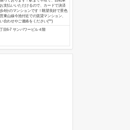
揃っております！駅まで平坦で、自転車
お支払いいただけるので、カードで決済
歩4分のマンションです！眺望良好で景色
営東山線今池付近での賃貸マンション、
合わせやご連絡をください(^^)
目6-7 サンパワービル４階