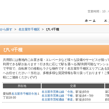
営業時間：
10：
域から探す
>
名古屋市千種区
>
びいI千種
びいI千種
共用部には敷地内ごみ置き場・エレベータなど様々な設備やサービスが揃っ
利用できる駅があります！行き先に応じて駅を選べる2駅利用可能なマンシ
で平坦で、自転車での移動もラクな物件です！名古屋市千種区エリアにある
へお任せください！当社は、多種多様な賃貸情報を取り扱っております！ご
軽にご連絡ください(^o^)
所在地
交通
名古屋市営東山線
「
今池
」駅 徒歩5分
築
愛知県
名古屋市千種区
今池
１
名古屋市営東山線
「
千種
」駅 徒歩4～5分
7
丁目18-30
名古屋市営桜通線
「
車道
」駅 徒歩10分
鉄