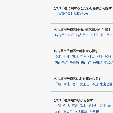
びいI千種に関するこだわり条件から探す
【賃貸特集】駅徒歩5分
名古屋市千種区以外の市区町村から探す
名古屋市東区
名古屋市中村区
名古屋市
名古屋市千種区の町名から探す
今池
千種
内山
春岡
仲田
池下
松軒
西山元町
千種通
唐山町
神田町
菊坂
名古屋市千種区にある駅から探す
千種
今池
池下
覚王山
本山
東山公園
びいI千種周辺の駅から探す
千種
今池
車道
吹上
新栄町
池下
高
本山
東大手
名古屋城
砂田橋