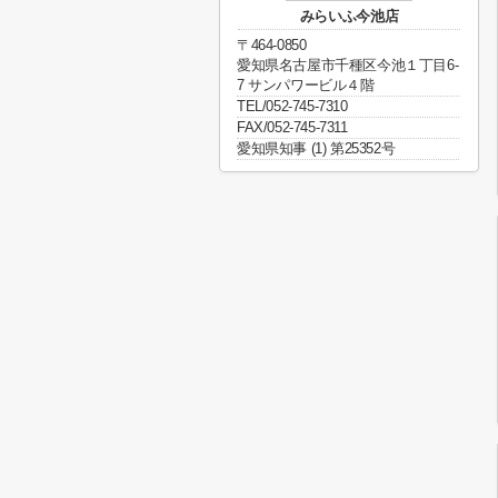
みらいふ今池店
〒464-0850
愛知県名古屋市千種区今池１丁目6-
7 サンパワービル４階
TEL/052-745-7310
FAX/052-745-7311
愛知県知事 (1) 第25352号