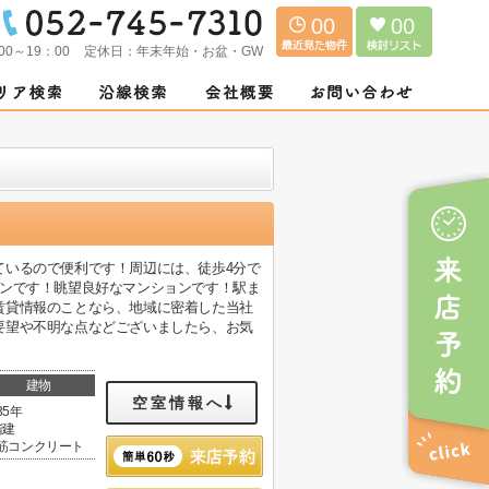
00
00
00～19：00
定休日：
年末年始・お盆・GW
ているので便利です！周辺には、徒歩4分で
ョンです！眺望良好なマンションです！駅ま
賃貸情報のことなら、地域に密着した当社
要望や不明な点などございましたら、お気
建物
空室情報へ
35年
階建
筋コンクリート