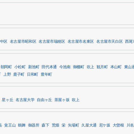
中区
名古屋市昭和区
名古屋市瑞穂区
名古屋市名東区
名古屋市天白区
西尾
朝岡町
小松町
新池町
田代本通
今池南
御棚町
吹上
観月町
本山町
東山
町
上野
鹿子町
日和町
豊年町
星ヶ丘
名古屋大学
自由ヶ丘
茶屋ヶ坂
吹上
岳
覚王山
鶴舞
御器所
森下
荒畑
栄
矢場町
久屋大通
尼ケ坂
大曽根
川名