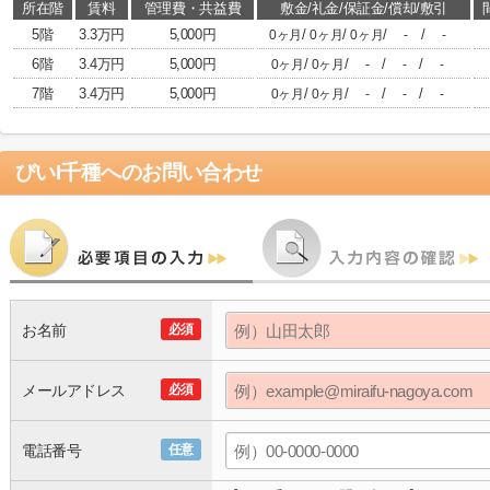
所在階
賃料
管理費・共益費
敷金/礼金/保証金/償却/敷引
5階
3.3万円
5,000円
/
/
/
/
0ヶ月
0ヶ月
0ヶ月
-
-
6階
3.4万円
5,000円
/
/
/
/
0ヶ月
0ヶ月
-
-
-
7階
3.4万円
5,000円
/
/
/
/
0ヶ月
0ヶ月
-
-
-
びいI千種
へのお問い合わせ
お名前
必須
メールアドレス
必須
電話番号
任意