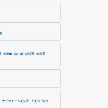
市
通
春里町
清住町
猫洞通
春岡通
ナゴヤドーム前矢田
上前津
清水