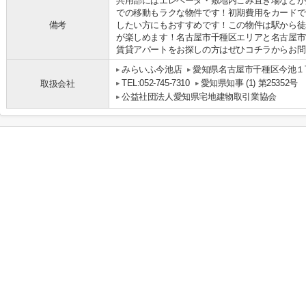
共用部にはエレベータ・敷地内ごみ置き場などが
での移動もラクな物件です！初期費用をカードで
備考
したい方にもおすすめです！この物件は駅から徒
が楽しめます！名古屋市千種区エリアと名古屋市
賃貸アパートをお探しの方はぜひコチラからお問い
みらいふ今池店
愛知県名古屋市千種区今池１丁
TEL:052-745-7310
愛知県知事 (1) 第25352号
取扱会社
公益社団法人愛知県宅地建物取引業協会