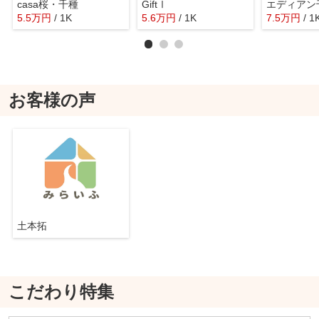
casa桜・千種
GiftⅠ
エディアン
5.5
万
円
/ 1K
5.6
万
円
/ 1K
7.5
万
円
/ 1
お客様の声
土本拓
こだわり特集