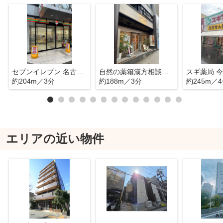
セブンイレブン 名古屋今池西店
自然の薬箱漢方相談薬局
スギ薬局 
約204m／3分
約188m／3分
約245m／
エリアの近い物件