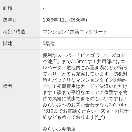
面積
-
築年月
1989年 11月(築36年)
種別 / 構造
マンション / 鉄筋コンクリート
階建
5階建
便利なスーパー「ピアゴ ラ フーズコア
今池店」まで315mです！共用部にはエ
レベータ・敷地内ごみ置き場などが揃っ
ており、とても充実しています！防犯対
策もバッチリなマンションタイプの物件
備考
です！初期費用はカードで決済いただけ
ます！駅まで平坦なエリアに位置する物
件で気軽に散歩できるのもいいですね！
みらいふへのお問い合わせなら052-745-
7310までお電話ください！来店・内覧予
約なども承っております(^_^)
みらいふ今池店