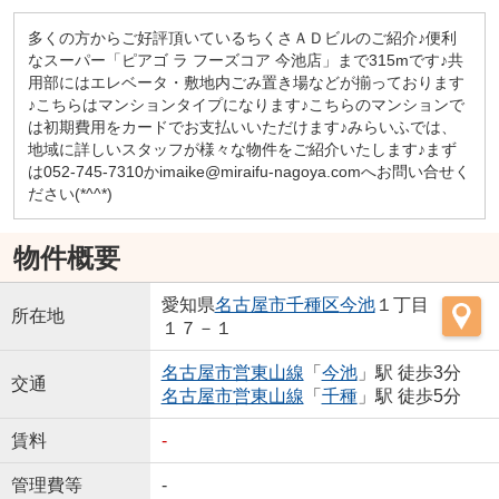
多くの方からご好評頂いているちくさＡＤビルのご紹介♪便利
なスーパー「ピアゴ ラ フーズコア 今池店」まで315mです♪共
用部にはエレベータ・敷地内ごみ置き場などが揃っております
♪こちらはマンションタイプになります♪こちらのマンションで
は初期費用をカードでお支払いいただけます♪みらいふでは、
地域に詳しいスタッフが様々な物件をご紹介いたします♪まず
は052-745-7310かimaike@miraifu-nagoya.comへお問い合せく
ださい(*^^*)
物件概要
愛知県
名古屋市千種区
今池
１丁目
所在地
１７－１
名古屋市営東山線
「
今池
」駅 徒歩3分
交通
名古屋市営東山線
「
千種
」駅 徒歩5分
賃料
-
管理費等
-