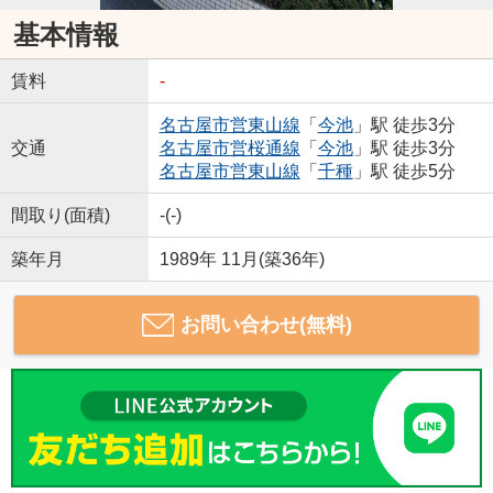
基本情報
賃料
-
名古屋市営東山線
「
今池
」駅 徒歩3分
交通
名古屋市営桜通線
「
今池
」駅 徒歩3分
名古屋市営東山線
「
千種
」駅 徒歩5分
間取り(面積)
-(-)
築年月
1989年 11月(築36年)
お問い合わせ(無料)