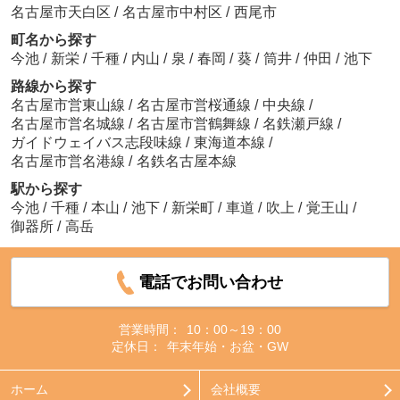
名古屋市天白区
/
名古屋市中村区
/
西尾市
町名から探す
今池
/
新栄
/
千種
/
内山
/
泉
/
春岡
/
葵
/
筒井
/
仲田
/
池下
路線から探す
名古屋市営東山線
/
名古屋市営桜通線
/
中央線
/
名古屋市営名城線
/
名古屋市営鶴舞線
/
名鉄瀬戸線
/
ガイドウェイバス志段味線
/
東海道本線
/
名古屋市営名港線
/
名鉄名古屋本線
駅から探す
今池
/
千種
/
本山
/
池下
/
新栄町
/
車道
/
吹上
/
覚王山
/
御器所
/
高岳
電話でお問い合わせ
営業時間：
10：00～19：00
定休日：
年末年始・お盆・GW
ホーム
会社概要