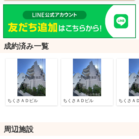
成約済み一覧
ちくさＡＤビル
ちくさＡＤビル
ちくさＡ
周辺施設