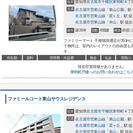
愛知県
名古屋市千種区
東明町
６丁
住所
交通
名古屋市営東山線
「
東山公園
」駅 
名古屋市営東山線
「
星ヶ丘
」駅 徒
名古屋市営東山線
「
本山
」駅 徒歩
築35年
4階建
鉄筋
築年
階数
構造
ファミリーマート 千種猫洞通店が353m
て物件は、室内のレイアウトの自由度も
オ...
所在階
賃料
管理費・共益費
敷金
礼金
間取り
現在空室情報がありません。
東明町戸建へのお問い合わせはこち
ファミールコート東山サウスレジデンス
愛知県
名古屋市千種区
東明町
４丁目
住所
交通
名古屋市営東山線
「
東山公園
」駅
名古屋市営東山線
「
星ヶ丘
」駅 徒
名古屋市営東山線
「
本山
」駅 徒歩