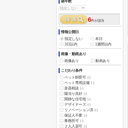
築年数
6
件が該当
情報公開日
指定しない
本日
3日以内
1週間以内
画像・動画あり
画像あり
動画あり
こだわり条件
ペット飼育可
(-)
ペット専用設備
(-)
楽器相談
(-)
陽当り良好
(-)
閑静な住宅地
(-)
デザイナーズ
(-)
リノベーション済
(-)
保証人不要
(-)
事務所可
(-)
２人入居可
(-)