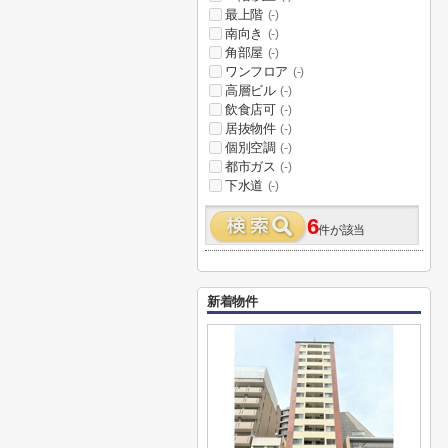
最上階
(-)
南向き
(-)
角部屋
(-)
ワンフロア
(-)
高層ビル
(-)
飲食店可
(-)
居抜物件
(-)
個別空調
(-)
都市ガス
(-)
下水道
(-)
6
件が該当
新着物件