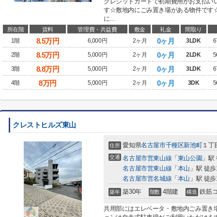
クレジットカードで初期費用がお支払い
す☆敷地内にごみ置き場がある物件です
に...
所在階
賃料
管理費・共益費
敷金
礼金
間取り
8.5
万円
0ヶ月
1階
6,000円
2ヶ月
3LDK
6
8.5
万円
0ヶ月
2階
5,000円
2ヶ月
2LDK
5
8.8
万円
0ヶ月
3階
5,000円
2ヶ月
3LDK
6
8
万円
0ヶ月
4階
5,000円
2ヶ月
3DK
5
クレストヒルズ東山
愛知県
名古屋市千種区
新池町
１丁目
住所
交通
名古屋市営東山線
「
東山公園
」駅
名古屋市営東山線
「
本山
」駅 徒歩
名古屋市営名城線
「
本山
」駅 徒歩
築30年
4階建
鉄筋
築年
階数
構造
共用部にはエレベータ・敷地内ごみ置き