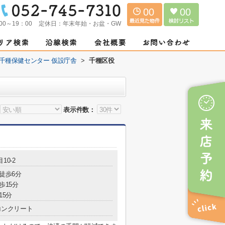
00
00
00～19：00
定休日：
年末年始・お盆・GW
千種保健センター 仮設庁舎
>
千種区役
表示件数：
10-2
 徒歩6分
歩15分
15分
コンクリート