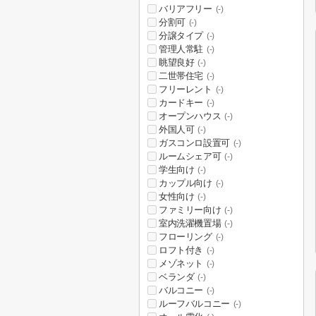
バリアフリー
(-)
分割可
(-)
分譲タイプ
(-)
管理人常駐
(-)
眺望良好
(-)
二世帯住宅
(-)
フリーレント
(-)
カードキー
(-)
オープンハウス
(-)
外国人可
(-)
ガスコンロ設置可
(-)
ルームシェア可
(-)
学生向け
(-)
カップル向け
(-)
女性向け
(-)
ファミリー向け
(-)
室内洗濯機置場
(-)
フローリング
(-)
ロフト付き
(-)
メゾネット
(-)
ベランダ
(-)
バルコニー
(-)
ルーフバルコニー
(-)