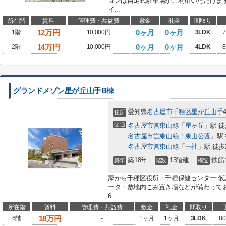
ョンは自走式駐車場がご利用いただけま
イ...
所在階
賃料
管理費・共益費
敷金
礼金
間取り
12
万円
0ヶ月
0ヶ月
1階
10,000円
3LDK
7
14
万円
0ヶ月
0ヶ月
2階
10,000円
4LDK
8
グランドメゾン星が丘山手B棟
愛知県
名古屋市千種区
星が丘山手
住所
交通
名古屋市営東山線
「
星ヶ丘
」駅 徒
名古屋市営東山線
「
東山公園
」駅 
名古屋市営東山線
「
一社
」駅 徒歩
築18年
13階建
鉄筋
築年
階数
構造
家から千種区役所・千種保健センター 仮
ータ・敷地内ごみ置き場などが備わって
6...
所在階
賃料
管理費・共益費
敷金
礼金
間取り
18
万円
6階
-
1ヶ月
1ヶ月
3LDK
80