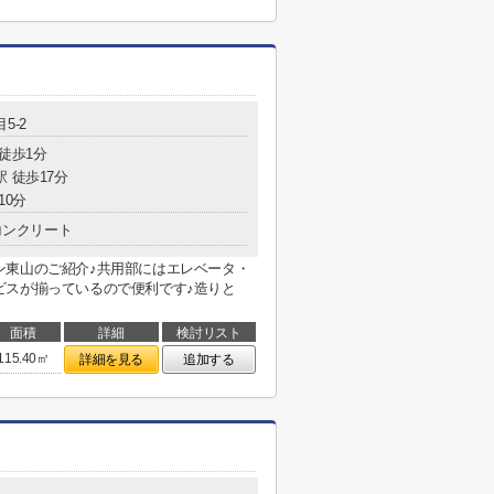
5-2
 徒歩1分
駅 徒歩17分
10分
コンクリート
ン東山のご紹介♪共用部にはエレベータ・
ビスが揃っているので便利です♪造りと
面積
詳細
検討リスト
115.40㎡
詳細を見る
追加する