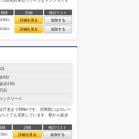
す◎防犯対策もバッチリなマンションタ
面積
詳細
検討リスト
4.40㎡
詳細を見る
追加する
4.00㎡
詳細を見る
追加する
401
歩6分
徒歩13分
21分
コンクリート
設庁舎まで488mです。共用部にはエレベ
おりとても充実しています。駅から徒歩
面積
詳細
検討リスト
.59㎡
詳細を見る
追加する