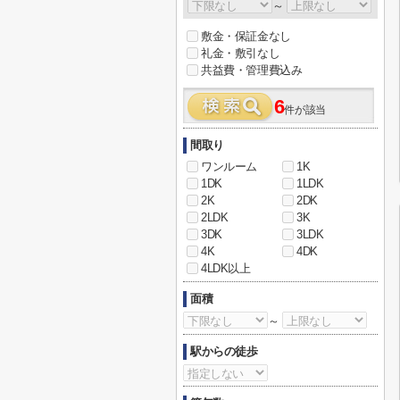
～
敷金・保証金なし
礼金・敷引なし
共益費・管理費込み
6
件が該当
間取り
ワンルーム
1K
1DK
1LDK
2K
2DK
2LDK
3K
3DK
3LDK
4K
4DK
4LDK以上
面積
～
駅からの徒歩