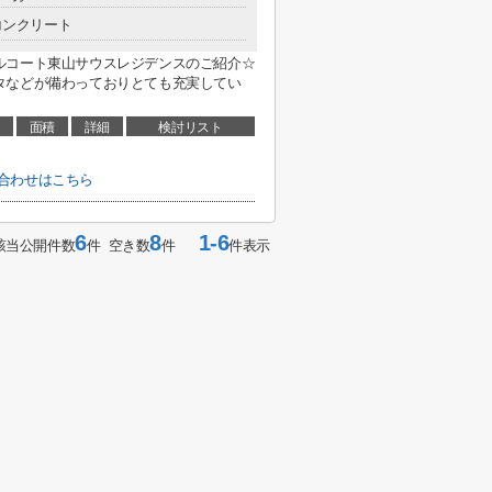
コンクリート
ルコート東山サウスレジデンスのご紹介☆
タなどが備わっておりとても充実してい
面積
詳細
検討リスト
合わせはこちら
6
8
1-6
該当公開件数
件 空き数
件
件表示