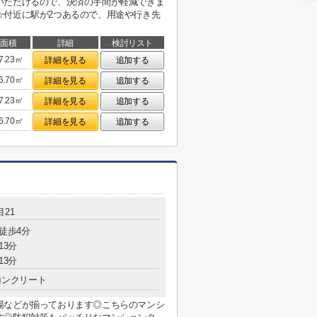
いただけるので、決済の手間が軽減できま
☆付近に駅が2つあるので、用途や行き先
面積
詳細
検討リスト
7.23㎡
詳細を見る
追加する
6.70㎡
詳細を見る
追加する
7.23㎡
詳細を見る
追加する
6.70㎡
詳細を見る
追加する
21
 徒歩4分
13分
13分
コンクリート
場などが揃っております◎こちらのマンシ