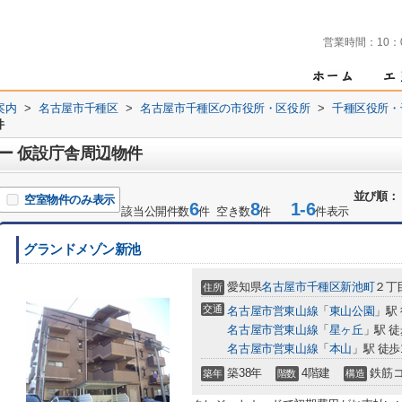
営業時間：
10：
案内
>
名古屋市千種区
>
名古屋市千種区の市役所・区役所
>
千種区役所・
件
ー 仮設庁舎周辺物件
並び順：
空室物件のみ表示
6
8
1-6
該当公開件数
件 空き数
件
件表示
グランドメゾン新池
愛知県
名古屋市千種区
新池町
２丁目
住所
交通
名古屋市営東山線
「
東山公園
」駅
名古屋市営東山線
「
星ヶ丘
」駅 徒
名古屋市営東山線
「
本山
」駅 徒歩
築38年
4階建
鉄筋
築年
階数
構造