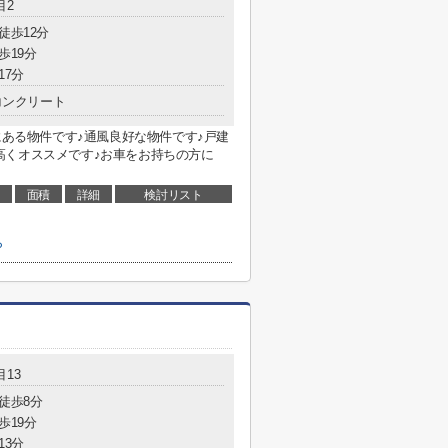
目2
徒歩12分
歩19分
17分
コンクリート
にある物件です♪通風良好な物件です♪戸建
高くオススメです♪お車をお持ちの方に
面積
詳細
検討リスト
ら
13
 徒歩8分
歩19分
13分