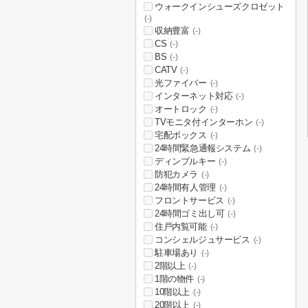
ウォークインシューズクロゼット
(-)
収納豊富
(-)
CS
(-)
BS
(-)
CATV
(-)
光ファイバー
(-)
インターネット対応
(-)
オートロック
(-)
TVモニタ付インターホン
(-)
宅配ボックス
(-)
24時間緊急通報システム
(-)
ディンプルキー
(-)
防犯カメラ
(-)
24時間有人管理
(-)
フロントサービス
(-)
24時間ゴミ出し可
(-)
住戸内覧可能
(-)
コンシェルジュサービス
(-)
駐車場あり
(-)
2階以上
(-)
1階の物件
(-)
10階以上
(-)
20階以上
(-)