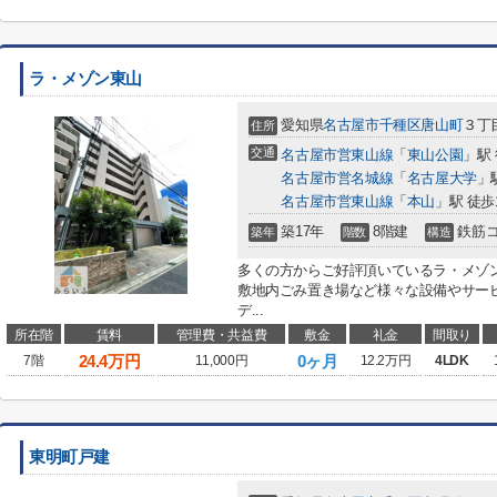
ラ・メゾン東山
愛知県
名古屋市千種区
唐山町
３丁目
住所
交通
名古屋市営東山線
「
東山公園
」駅
名古屋市営名城線
「
名古屋大学
」
名古屋市営東山線
「
本山
」駅 徒歩
築17年
8階建
鉄筋
築年
階数
構造
多くの方からご好評頂いているラ・メゾ
敷地内ごみ置き場など様々な設備やサー
デ...
所在階
賃料
管理費・共益費
敷金
礼金
間取り
24.4
万円
0ヶ月
7階
11,000円
12.2万円
4LDK
東明町戸建