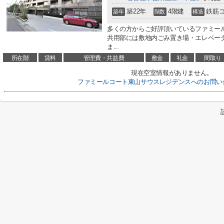
築22年
4階建
鉄筋
築年
階数
構造
多くの方からご好評頂いているファミー
共用部には敷地内ごみ置き場・エレベー
ま...
所在階
賃料
管理費・共益費
敷金
礼金
間取り
現在空室情報がありません。
ファミールコート東山サウスレジデンスへのお問い