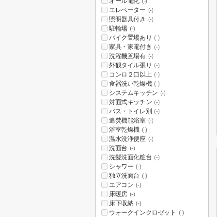
オール電化
(-)
エレベーター
(-)
照明器具付き
(-)
駐輪場
(-)
バイク置場あり
(-)
家具・家電付き
(-)
洗濯機置場有
(-)
外観タイル張り
(-)
コンロ２口以上
(-)
食器洗い乾燥機
(-)
システムキッチン
(-)
対面式キッチン
(-)
バス・トイレ別
(-)
追焚機能浴室
(-)
浴室乾燥機
(-)
温水洗浄便座
(-)
洗面台
(-)
洗髪洗面化粧台
(-)
シャワー
(-)
独立洗面台
(-)
エアコン
(-)
床暖房
(-)
床下収納
(-)
ウォークインクロゼット
(-)