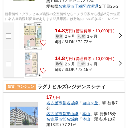
築10年 / 72.15㎡～72.72㎡
愛知県
名古屋市千種区
猫洞通
２丁目25-2
新着情報：グランヒルズ猫洞の空室情報ならコチラ◎家から徒歩5分の位置
に名古屋猫洞郵便局があります◎共用部には敷地内ごみ置き場・エレベータ
などが備わっておりとても充実しています...
14.8
万
円
(管理費等：10,000円 )
2ヶ月
1ヶ月
敷金
礼金
4階 / 3LDK / 72.72㎡
14.8
万
円
(管理費等：10,000円 )
2ヶ月
1ヶ月
敷金
礼金
5階 / 3LDK / 72.15㎡
ラグナヒルズレジデンスシティ
賃貸 | マンション
17
万円
名古屋市営名城線
「
自由ヶ丘
」駅 徒歩7
分
名古屋市営東山線
「
本山
」駅 徒歩18分
名古屋市営名城線
「
本山
」駅 徒歩18分
築13年 / 77.21㎡