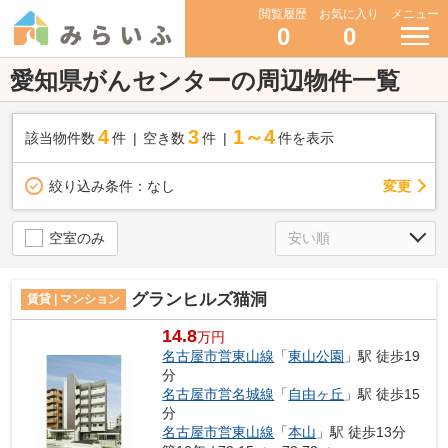
閲覧履歴
お気に入り
メニュー
0
0
愛知県がんセンターの周辺物件一覧
4
3
1～4
該当物件数
件
空き数
件
件を表示
変更
絞り込み条件：
なし
空室のみ
グランヒルズ猫洞
賃貸 | マンション
14.8
万円
名古屋市営東山線
「
東山公園
」駅 徒歩19
分
名古屋市営名城線
「
自由ヶ丘
」駅 徒歩15
分
名古屋市営東山線
「
本山
」駅 徒歩13分