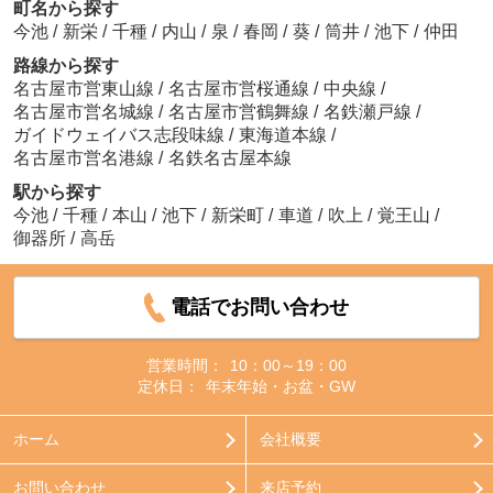
町名から探す
今池
/
新栄
/
千種
/
内山
/
泉
/
春岡
/
葵
/
筒井
/
池下
/
仲田
路線から探す
名古屋市営東山線
/
名古屋市営桜通線
/
中央線
/
名古屋市営名城線
/
名古屋市営鶴舞線
/
名鉄瀬戸線
/
ガイドウェイバス志段味線
/
東海道本線
/
名古屋市営名港線
/
名鉄名古屋本線
駅から探す
今池
/
千種
/
本山
/
池下
/
新栄町
/
車道
/
吹上
/
覚王山
/
御器所
/
高岳
電話でお問い合わせ
営業時間：
10：00～19：00
定休日：
年末年始・お盆・GW
ホーム
会社概要
お問い合わせ
来店予約