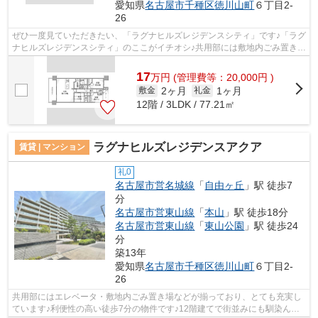
愛知県
名古屋市千種区
徳川山町
６丁目2-
26
ぜひ一度見ていただきたい、「ラグナヒルズレジデンスシティ」です♪「ラグ
ナヒルズレジデンスシティ」のここがイチオシ♪共用部には敷地内ごみ置き
場・エレベータなどが揃っております♪...
17
万
円
(管理費等：20,000円 )
2ヶ月
1ヶ月
敷金
礼金
12階 / 3LDK / 77.21㎡
ラグナヒルズレジデンスアクア
賃貸 | マンション
礼0
名古屋市営名城線
「
自由ヶ丘
」駅 徒歩7
分
名古屋市営東山線
「
本山
」駅 徒歩18分
名古屋市営東山線
「
東山公園
」駅 徒歩24
分
築13年
愛知県
名古屋市千種区
徳川山町
６丁目2-
26
共用部にはエレベータ・敷地内ごみ置き場などが揃っており、とても充実し
ています♪利便性の高い徒歩7分の物件です♪12階建てで街並みにも馴染んだ