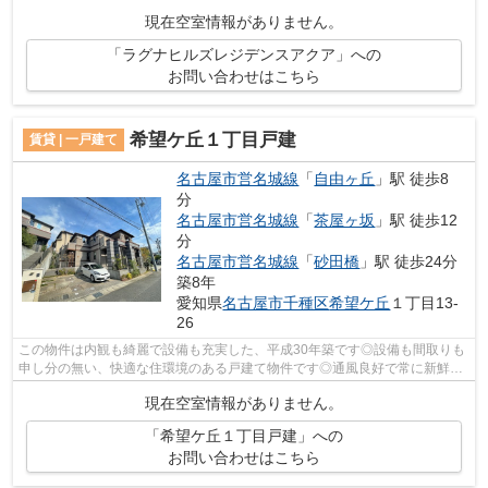
マンションです♪2駅利用可能で利便性の...
現在空室情報がありません。
「ラグナヒルズレジデンスアクア」への
お問い合わせはこちら
希望ケ丘１丁目戸建
賃貸 | 一戸建て
名古屋市営名城線
「
自由ヶ丘
」駅 徒歩8
分
名古屋市営名城線
「
茶屋ヶ坂
」駅 徒歩12
分
名古屋市営名城線
「
砂田橋
」駅 徒歩24分
築8年
愛知県
名古屋市千種区
希望ケ丘
１丁目13-
26
この物件は内観も綺麗で設備も充実した、平成30年築です◎設備も間取りも
申し分の無い、快適な住環境のある戸建て物件です◎通風良好で常に新鮮な
空気を送り込む物件をご案内します◎こち...
現在空室情報がありません。
「希望ケ丘１丁目戸建」への
お問い合わせはこちら