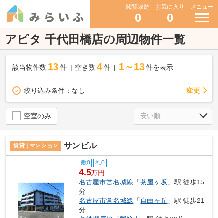
閲覧履歴
お気に入り
メニュー
0
0
アピタ 千代田橋店の周辺物件一覧
13
4
1～13
該当物件数
件
空き数
件
件を表示
変更
絞り込み条件：
なし
空室のみ
サンビル
賃貸 | マンション
敷0
礼0
4.5
万円
名古屋市営名城線
「
茶屋ヶ坂
」駅 徒歩15
分
名古屋市営名城線
「
自由ヶ丘
」駅 徒歩21
分