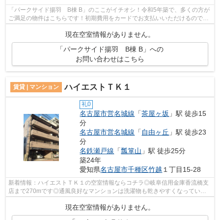
「パークサイド揚羽 B棟 B」のここがイチオシ！令和5年築で、多くの方が
ご満足の物件はこちらです！初期費用をカードでお支払いいただけるので、
カードで決済したい方にもおすすめで...
現在空室情報がありません。
「パークサイド揚羽 B棟 B」への
お問い合わせはこちら
ハイエストＴＫ１
賃貸 | マンション
礼0
名古屋市営名城線
「
茶屋ヶ坂
」駅 徒歩15
分
名古屋市営名城線
「
自由ヶ丘
」駅 徒歩23
分
名鉄瀬戸線
「
瓢箪山
」駅 徒歩25分
築24年
愛知県
名古屋市千種区
竹越
１丁目15-28
新着情報：ハイエストＴＫ１の空室情報ならコチラ◎岐阜信用金庫香流橋支
店まで270mです◎通風良好なマンションは洗濯物も乾きやすくなっていま
す◎歩いて15分ほどで駅にアクセスできる、...
現在空室情報がありません。