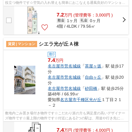
役立つ物件です☆空気の入れ替えも簡単におこなえる通風良好のマンション
です☆自走式駐車場が併設されたマンショ...
7.2
万
円
(管理費等：3,000円 )
1ヶ月
0ヶ月
敷金
礼金
4階 / 4LDK / 79.56㎡
シエラ光が丘Ａ棟
賃貸 | マンション
敷0
7.4
万円
名古屋市営名城線
「
茶屋ヶ坂
」駅 徒歩17
分
名古屋市営名城線
「
自由ヶ丘
」駅 徒歩20
分
名古屋市営名城線
「
砂田橋
」駅 徒歩25分
築48年 / 66.99㎡
愛知県
名古屋市千種区
光が丘
１丁目２１
－２
敷地内ごみ置き場付き物件です☆こだわり派の方も満足度の高いデザイナー
ズ物件です☆最上階の物件です☆付近にある2つの駅は、用途や行き先に応
じて使い分けることができます☆名古屋市千...
7.4
万
円
(管理費等：4,000円 )