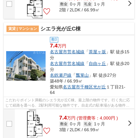
0ヶ月
1ヶ月
敷金
礼金
2階 / 2LDK / 66.99㎡
シエラ光が丘C棟
賃貸 | マンション
敷0
7.4
万円
名古屋市営名城線
「
茶屋ヶ坂
」駅 徒歩15
分
名古屋市営名城線
「
自由ヶ丘
」駅 徒歩20
分
名鉄瀬戸線
「
瓢箪山
」駅 徒歩27分
築48年 / 66.99㎡
愛知県
名古屋市千種区
光が丘
１丁目21-
64
こだわりポイント満載のシエラ光が丘C棟。最上階の物件です。行く先に応
じて経路を選べる、2駅利用可能な物件です。自走式の駐車場がある物件で
す。できるだけ早めに不動産情報を集め...
7.4
万
円
(管理費等：4,000円 )
0ヶ月
1ヶ月
敷金
礼金
3階 / 2LDK / 66.99㎡