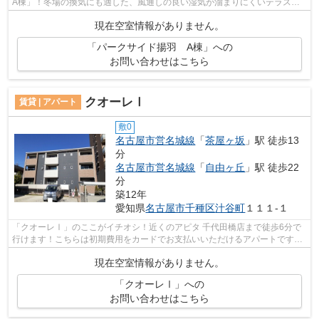
A棟」！冬場の換気にも適した、風通しの良い湿気が溜まりにくいテラスハ
ウスです！自宅から2駅利用できる、利...
現在空室情報がありません。
「パークサイド揚羽 A棟」への
お問い合わせはこちら
クオーレⅠ
賃貸 | アパート
敷0
名古屋市営名城線
「
茶屋ヶ坂
」駅 徒歩13
分
名古屋市営名城線
「
自由ヶ丘
」駅 徒歩22
分
築12年
愛知県
名古屋市千種区
汁谷町
１１１-１
「クオーレⅠ」のここがイチオシ！近くのアピタ 千代田橋店まで徒歩6分で
行けます！こちらは初期費用をカードでお支払いいただけるアパートです！
行く先に応じて経路を選べる、2駅利用...
現在空室情報がありません。
「クオーレⅠ」への
お問い合わせはこちら