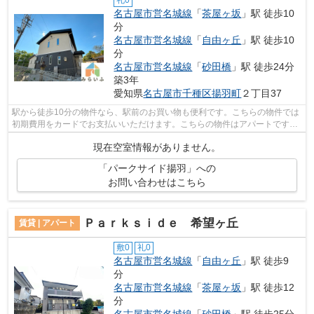
礼0
名古屋市営名城線
「
茶屋ヶ坂
」駅 徒歩10
分
名古屋市営名城線
「
自由ヶ丘
」駅 徒歩10
分
名古屋市営名城線
「
砂田橋
」駅 徒歩24分
築3年
愛知県
名古屋市千種区
揚羽町
２丁目37
駅から徒歩10分の物件なら、駅前のお買い物も便利です。こちらの物件では
初期費用をカードでお支払いいただけます。こちらの物件はアパートです。
駅が周辺に2つあるので行動範囲が広が...
現在空室情報がありません。
「パークサイド揚羽」への
お問い合わせはこちら
Ｐａｒｋｓｉｄｅ 希望ヶ丘
賃貸 | アパート
敷0
礼0
名古屋市営名城線
「
自由ヶ丘
」駅 徒歩9
分
名古屋市営名城線
「
茶屋ヶ坂
」駅 徒歩12
分