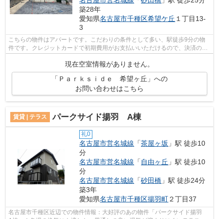
名古屋市営名城線
「
砂田橋
」駅 徒歩25分
築28年
愛知県
名古屋市千種区
希望ケ丘
１丁目13-
3
こちらの物件はアパートです。こだわりの条件として多い、駅徒歩9分の物
件です。クレジットカードで初期費用がお支払いいただけるので、決済の手
間が軽減できます。敷地内ごみ置き場に...
現在空室情報がありません。
「Ｐａｒｋｓｉｄｅ 希望ヶ丘」への
お問い合わせはこちら
パークサイド揚羽 A棟
賃貸 | テラス
礼0
名古屋市営名城線
「
茶屋ヶ坂
」駅 徒歩10
分
名古屋市営名城線
「
自由ヶ丘
」駅 徒歩10
分
名古屋市営名城線
「
砂田橋
」駅 徒歩24分
築3年
愛知県
名古屋市千種区
揚羽町
２丁目37
名古屋市千種区近辺での物件情報：大好評のあの物件「パークサイド揚羽