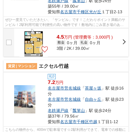
名鉄瀬戸線
「
瓢箪山
」駅 徒歩26分
築55年 / 39.00㎡
愛知県
名古屋市千種区
光が丘
１丁目2-13
ぜひ一度見ていただきたい、「サンビル」です！こだわりポイント満載のサ
ンビル！2駅利用可能で利便性の高い物件です！敷地内にごみ置き場のある
物件です！名古屋市千種区エリアと名古...
4.5
万
円
(管理費等：3,000円 )
0ヶ月
0ヶ月
敷金
礼金
3階 / 2K / 39.00㎡
エクセル竹越
賃貸 | マンション
礼0
7.2
万円
名古屋市営名城線
「
茶屋ヶ坂
」駅 徒歩16
分
名古屋市営名城線
「
自由ヶ丘
」駅 徒歩23
分
名鉄瀬戸線
「
瓢箪山
」駅 徒歩24分
築37年 / 79.56㎡
愛知県
名古屋市千種区
竹越
１丁目1-12
こちらの物件から、400mで駐車場です☆2駅利用ができて、電車での移動に