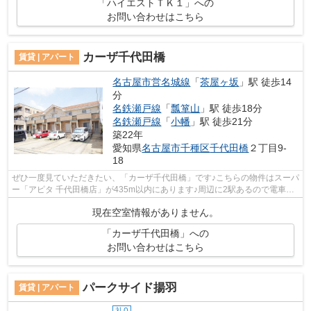
「ハイエストＴＫ１」への
お問い合わせはこちら
カーザ千代田橋
賃貸 | アパート
名古屋市営名城線
「
茶屋ヶ坂
」駅 徒歩14
分
名鉄瀬戸線
「
瓢箪山
」駅 徒歩18分
名鉄瀬戸線
「
小幡
」駅 徒歩21分
築22年
愛知県
名古屋市千種区
千代田橋
２丁目9-
18
ぜひ一度見ていただきたい、「カーザ千代田橋」です♪こちらの物件はスーパ
ー「アピタ 千代田橋店」が435m以内にあります♪周辺に2駅あるので電車通
勤しやすいです♪こちらの物件はアパー...
現在空室情報がありません。
「カーザ千代田橋」への
お問い合わせはこちら
パークサイド揚羽
賃貸 | アパート