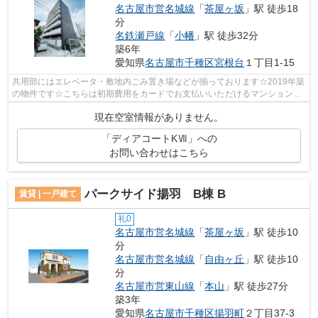
名古屋市営名城線
「
茶屋ヶ坂
」駅 徒歩18
分
名鉄瀬戸線
「
小幡
」駅 徒歩32分
築6年
愛知県
名古屋市千種区
宮根台
１丁目1-15
共用部にはエレベータ・敷地内ごみ置き場などが揃っております☆2019年築
の物件です☆こちらは初期費用をカードでお支払いいただけるマンションで
す☆2駅利用可能なので、用途や行き先に...
現在空室情報がありません。
「ディアコートKⅦ」への
お問い合わせはこちら
パークサイド揚羽 B棟 B
賃貸 | 一戸建て
礼0
名古屋市営名城線
「
茶屋ヶ坂
」駅 徒歩10
分
名古屋市営名城線
「
自由ヶ丘
」駅 徒歩10
分
名古屋市営東山線
「
本山
」駅 徒歩27分
築3年
愛知県
名古屋市千種区
揚羽町
２丁目37-3