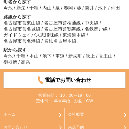
町名から探す
今池
/
新栄
/
千種
/
内山
/
泉
/
春岡
/
葵
/
筒井
/
池下
/
仲田
路線から探す
名古屋市営東山線
/
名古屋市営桜通線
/
中央線
/
名古屋市営名城線
/
名古屋市営鶴舞線
/
名鉄瀬戸線
/
ガイドウェイバス志段味線
/
東海道本線
/
名古屋市営名港線
/
名鉄名古屋本線
駅から探す
今池
/
千種
/
本山
/
池下
/
車道
/
新栄町
/
吹上
/
覚王山
/
御器所
/
高岳
電話でお問い合わせ
営業時間：
10：00～19：00
定休日：
年末年始・お盆・GW
ホーム
会社概要
お問い合わせ
来店予約