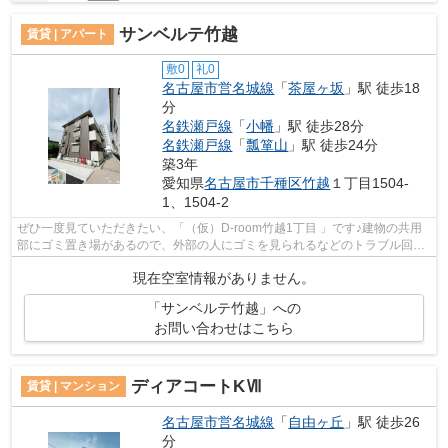
サンベルテ竹越
賃貸 | アパート
敷0
礼0
名古屋市営名城線
「
茶屋ヶ坂
」駅 徒歩18
分
名鉄瀬戸線
「
小幡
」駅 徒歩28分
名鉄瀬戸線
「
瓢箪山
」駅 徒歩24分
築3年
愛知県
名古屋市千種区
竹越
１丁目1504-
1、1504-2
ぜひ一度見ていただきたい、「（仮）D-room竹越1丁目 」です♪建物の共用
部にゴミ置き場があるので、外部の人にゴミを見られるなどのトラブル回避
につながります♪落ち着いた街並みが魅...
現在空室情報がありません。
「サンベルテ竹越」への
お問い合わせはこちら
ディアコートKⅦ
賃貸 | マンション
名古屋市営名城線
「
自由ヶ丘
」駅 徒歩26
分